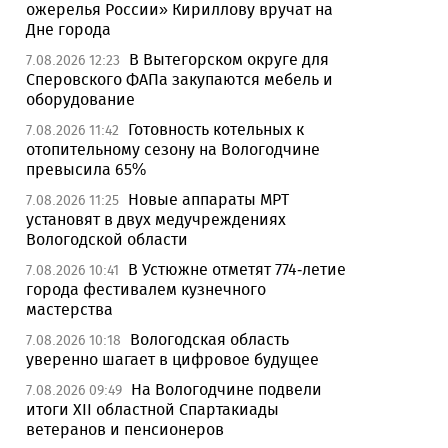
ожерелья России» Кириллову вручат на
Дне города
В Вытегорском округе для
7.08.2026 12:23
Сперовского ФАПа закупаются мебель и
оборудование
Готовность котельных к
7.08.2026 11:42
отопительному сезону на Вологодчине
превысила 65%
Новые аппараты МРТ
7.08.2026 11:25
установят в двух медучреждениях
Вологодской области
В Устюжне отметят 774-летие
7.08.2026 10:41
города фестивалем кузнечного
мастерства
Вологодская область
7.08.2026 10:18
уверенно шагает в цифровое будущее
На Вологодчине подвели
7.08.2026 09:49
итоги XII областной Спартакиады
ветеранов и пенсионеров