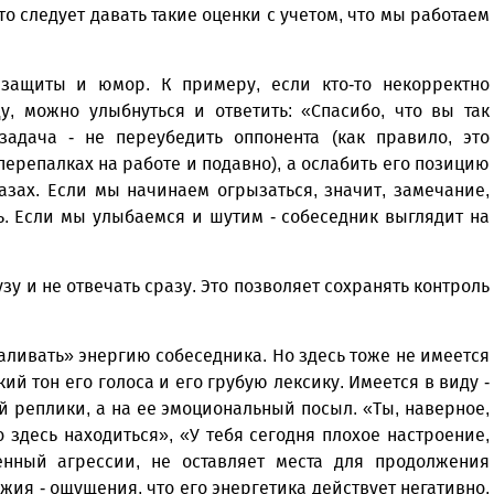
о следует давать такие оценки с учетом, что мы работаем
защиты и юмор. К примеру, если кто-то некорректно
, можно улыбнуться и ответить: «Спасибо, что вы так
задача - не переубедить оппонента (как правило, это
перепалках на работе и подавно), а ослабить его позицию
азах. Если мы начинаем огрызаться, значит, замечание,
ь. Если мы улыбаемся и шутим - собеседник выглядит на
зу и не отвечать сразу. Это позволяет сохранять контроль
каливать» энергию собеседника. Но здесь тоже не имеется
ий тон его голоса и его грубую лексику. Имеется в виду -
й реплики, а на ее эмоциональный посыл. «Ты, наверное,
 здесь находиться», «У тебя сегодня плохое настроение,
енный агрессии, не оставляет места для продолжения
жия - ощущения, что его энергетика действует негативно,