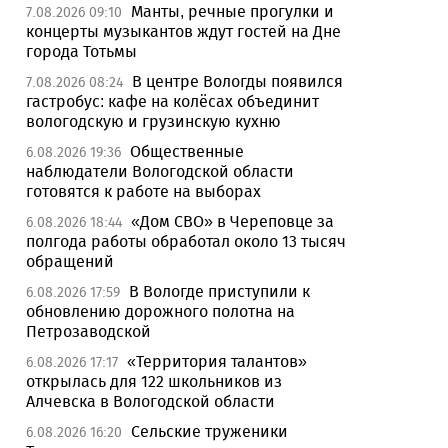
Манты, речные прогулки и
7.08.2026 09:10
концерты музыкантов ждут гостей на Дне
города Тотьмы
В центре Вологды появился
7.08.2026 08:24
гастробус: кафе на колёсах объединит
вологодскую и грузинскую кухню
Общественные
6.08.2026 19:36
наблюдатели Вологодской области
готовятся к работе на выборах
«Дом СВО» в Череповце за
6.08.2026 18:44
полгода работы обработал около 13 тысяч
обращений
В Вологде приступили к
6.08.2026 17:59
обновлению дорожного полотна на
Петрозаводской
«Территория талантов»
6.08.2026 17:17
открылась для 122 школьников из
Алчевска в Вологодской области
Сельские труженики
6.08.2026 16:20