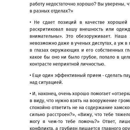
работу недостаточно хорошо? Вы уверены, чт
в разных отделах?»
• Не сдает позиций в качестве хорошей 
раскритиковал вашу внешность или одежду
внимательны». Это обезоруживает. Наша 
невозможно даже в ученых диспутах, а уж в 
в глазах окружающих и его собственных гл
какое бы оно ни было грубое, попало в цел
контрасте неприятной личностью.
• Еще один эффективный прием - сделать пау
над ситуацией.
• И, наконец, очень хорошо помогает «отзер
в виду, что нужно взять на вооружение громк
спокойно ответить не на содержание хамско
сильно расстроен?», «Вижу, что тебе тяжело
могу я чем-то тебе помочь?» Ответ, лиш
конфликта, а грубиян лишается главного ору