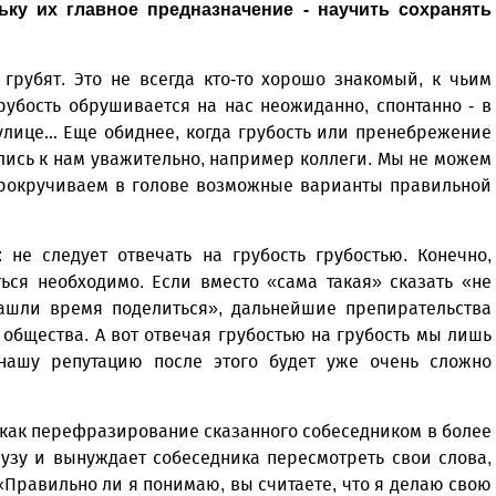
ьку их главное предназначение - научить сохранять
грубят. Это не всегда кто-то хорошо знакомый, к чьим
бость обрушивается на нас не­ожиданно, спонтанно - в
 улице… Еще обиднее, когда грубость или пренебрежение
ись к нам уважительно, например коллеги. Мы не можем
 прокручиваем в голове возможные варианты правильной
 не следует отвечать на грубость грубостью. Конечно,
ться необходимо. Если вместо «сама такая» сказать «не
нашли время поделиться», дальнейшие препирательства
 общества. А вот отвечая грубостью на грубость мы лишь
нашу репутацию после этого будет уже очень сложно
 как перефразирование сказанного собеседником в более
аузу и вынуждает собеседника пересмотреть свои слова,
«Правильно ли я понимаю, вы считаете, что я делаю свою