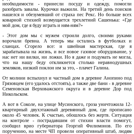
необходимости - принесли посуду и одежду, помогли
разобрать завалы. Курочки выжили. На третий день поисков
нашелся и обезумевший от страха пес Рекс. Но больше всех
коварной стихией возмущается трехлетний Сашенька: «Где
мой дом, где я буду играть и ням-ням?»
- Этот дом мы с мужем строили долго, своими руками
ворочали бревна. А теперь мы остались в футболках и
сланцах. Сгорело все: и швейная мастерская, где я
зарабатывала на жизнь, и все новое газовое оборудование, у
нас нет ни вилки, ни ложки. Но я даже и подумать не могла,
что на нашу беду откликнется столько неравнодушных
земляков, низкий поклон им за это, - плачет Галина.
От молнии вспыхнул и частный дом в деревне Анопино под
Грязовцем (его удалось отстоять), а также две бани - в деревне
Семеновская Верховажского округа и в деревне Дор под
Никольском.
А вот в Соколе, на улице Мусинского, гроза уничтожила 12-
квартирный двухэтажный деревянный дом, где прописано
около 45 человек. К счастью, обошлось без жертв. Ситуация
на контроле - пострадавшим от стихии власти помогут,
сообщил врио губернатора Георгий Филимонов. По его
поручению, на месте ЧП провели оперативный штаб, людям