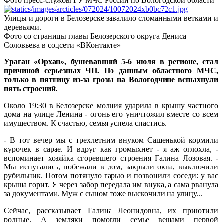
Фото пресс-службы ГУ МЧС России по Вологодской области
Улицы и дороги в Белозерске завалило сломанными ветками и
деревьями.
Фото со страницы главы Белозерского округа Дениса
Соловьева в соцсети «ВКонтакте»
Ураган «Орхан», бушевавший 5-6 июля в регионе, стал
причиной серьезных ЧП. По данным областного МЧС,
только в пятницу из-за грозы на Вологодчине вспыхнули
пять строений.
Около 19:30 в Белозерске молния ударила в крышу частного
дома на улице Ленина - огонь его уничтожил вместе со всем
имуществом. К счастью, семья успела спастись.
- В тот вечер мы с трехлетним внуком Сашенькой кормили
курочек в сарае. И вдруг как громыхнет - я аж оглохла, -
вспоминает хозяйка сгоревшего строения Галина Лозовая. -
Мы испугались, побежали в дом, закрыли окна, выключили
рубильник. Потом потянуло гарью и позвонили соседи: у вас
крыша горит. Я через забор передала им внука, а сама рванула
за документами. Муж с сыном тоже выскочили на улицу...
Сейчас, рассказывает Галина Леонидовна, их приютили
родные. А земляки помогли семье вещами первой