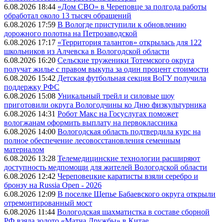
6.08.2026 18:44
«Дом СВО» в Череповце за полгода работы
обработал около 13 тысяч обращений
6.08.2026 17:59
В Вологде приступили к обновлению
дорожного полотна на Петрозаводской
6.08.2026 17:17
«Территория талантов» открылась для 122
школьников из Алчевска в Вологодской области
6.08.2026 16:20
Сельские труженики Тотемского округа
получат жилье с правом выкупа за один процент стоимости
6.08.2026 15:42
Детская футбольная секция ВоГУ получила
поддержку РФС
6.08.2026 15:08
Уникальный трейл и силовые шоу
приготовили округа Вологодчины ко Дню физкультурника
6.08.2026 14:31
Робот Макс на Госуслугах поможет
вологжанам оформить выплату на первоклассника
6.08.2026 14:00
Вологодская область подтвердила курс на
полное обеспечение лесовосстановления семенным
материалом
6.08.2026 13:28
Телемедицинские технологии расширяют
доступность медпомощи для жителей Вологодской области
6.08.2026 12:42
Череповецкие каратисты взяли серебро и
бронзу на Russia Open - 2026
6.08.2026 12:09
В поселке Щепье Бабаевского округа открыли
отремонтированный мост
6.08.2026 11:44
Вологодская шахматистка в составе сборной
РФ взяла золото «Матча Дружбы» в Китае