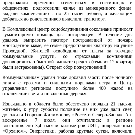
предложили временно разместиться в гостиницах и
общежитиях, подготовили жилье из маневренного фонда,
выдали компенсацию - по 25 тысяч рублей, а желающим
добраться до родственников выделили транспорт.
В Комплексный центр соцобслуживания сокольчане приносят
гуманитарную помощь для погорельцев. В течение дня
удалось выправить паспорт пострадавшей от пожара
многодетной маме, ее семье предоставили квартиру на улице
Проходной. Жителей освободили от платы за текущие
коммунальные услуги, со страховыми компаниями
договорились о быстрой выплате средств (семь из 12 квартир
были застрахованы). Открыт сбор пожертвований.
Коммунальщикам ураган тоже добавил забот: после ночного
ливня с грозами и сильными порывами ветра в Центр
управления регионом поступило более 400 жалоб на
отключение света и поваленные деревья.
Изначально в области было обесточено порядка 21 тысячи
жителей, к утру субботы половине из них уже дали свет,
доложили Георгию Филимонову «Россети Северо-Запад». А в
воскресенье, 7 июля, они отчитались: в регионе
восстановлено 3,4 тысячи километров ЛЭП, поврежденных
«Орханом». Энергетики, работая круглые сутки, включили