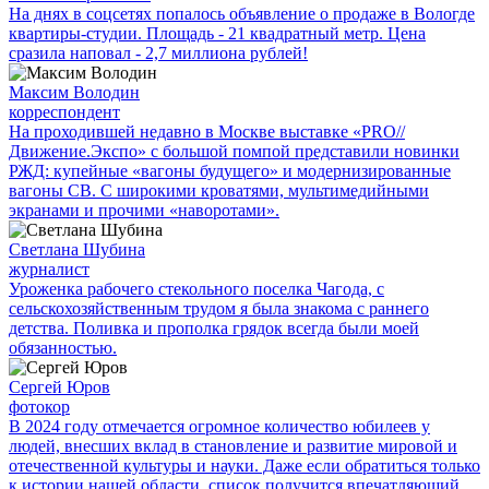
На днях в соцсетях попалось объявление о продаже в Вологде
квартиры-студии. Площадь - 21 квадратный метр. Цена
сразила наповал - 2,7 миллиона рублей!
Максим Володин
корреспондент
На проходившей недавно в Мос­кве выставке «PRO//
Движение.Экспо» с большой помпой представили новинки
РЖД: купейные «вагоны будущего» и модернизированные
вагоны СВ. С широкими кроватями, мультимедийными
экранами и прочими «наворотами».
Светлана Шубина
журналист
Уроженка рабочего стекольного поселка Чагода, с
сельскохозяйственным трудом я была знакома с раннего
детства. Поливка и прополка грядок всегда были моей
обязанностью.
Сергей Юров
фотокор
В 2024 году отмечается огромное количество юбилеев у
людей, внесших вклад в становление и развитие мировой и
отечественной культуры и науки. Даже если обратиться только
к истории нашей области, список получится впечатляющий.