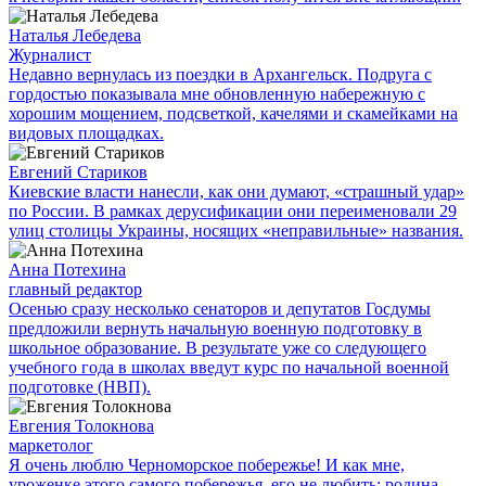
Наталья Лебедева
Журналист
Недавно вернулась из поездки в Архангельск. Подруга с
гордостью показывала мне обновленную набережную с
хорошим мощением, подсветкой, качелями и скамейками на
видовых площадках.
Евгений Стариков
Киевские власти нанесли, как они думают, «страшный удар»
по России. В рамках дерусификации они переименовали 29
улиц столицы Украины, носящих «неправильные» названия.
Анна Потехина
главный редактор
Осенью сразу несколько сенаторов и депутатов Госдумы
предложили вернуть начальную военную подготовку в
школьное образование. В результате уже со следующего
учебного года в школах введут курс по начальной военной
подготовке (НВП).
Евгения Толокнова
маркетолог
Я очень люблю Черноморское побережье! И как мне,
уроженке этого самого побережья, его не любить: родина