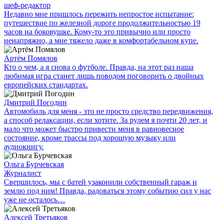
шеф-редактор
Недавно мне пришлось пережить непростое испытание:
путешествие по железной дороге продолжительностью 19
часов на боковушке. Кому-то это привычно или просто
ненапряжно, а мне тяжело даже в комфортабельном купе.
Артём Помялов
Кто о чем, а я снова о футболе. Правда, на этот раз наша
любимая игра станет лишь поводом поговорить о двойных
европейских стандартах.
Дмитрий Погодин
Автомобиль для меня - это не просто средство передвижения,
а способ релаксации, если хотите. За рулем я почти 20 лет, и
мало что может быстро привести меня в равновесное
состояние, кроме трассы под хорошую музыку или
аудиокнигу.
Ольга Бурчевская
Журналист
Свершилось, мы с батей узаконили собственный гараж и
землю под ним! Правда, радоваться этому событию сил у нас
уже не осталось…
Алексей Третьяков