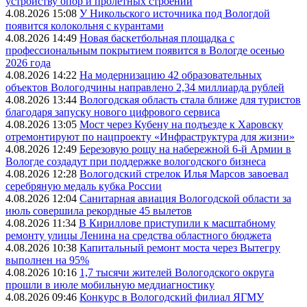
устройству опор и пролетных строений
4.08.2026 15:08
У Никольского источника под Вологдой
появится колокольня с курантами
4.08.2026 14:49
Новая баскетбольная площадка с
профессиональным покрытием появится в Вологде осенью
2026 года
4.08.2026 14:22
На модернизацию 42 образовательных
объектов Вологодчины направлено 2,34 миллиарда рублей
4.08.2026 13:44
Вологодская область стала ближе для туристов
благодаря запуску нового цифрового сервиса
4.08.2026 13:05
Мост через Кубену на подъезде к Харовску
отремонтируют по нацпроекту «Инфраструктура для жизни»
4.08.2026 12:49
Березовую рощу на набережной 6-й Армии в
Вологде создадут при поддержке вологодского бизнеса
4.08.2026 12:28
Вологодский стрелок Илья Марсов завоевал
серебряную медаль кубка России
4.08.2026 12:04
Санитарная авиация Вологодской области за
июль совершила рекордные 45 вылетов
4.08.2026 11:34
В Кириллове приступили к масштабному
ремонту улицы Ленина на средства областного бюджета
4.08.2026 10:38
Капитальный ремонт моста через Вытегру
выполнен на 95%
4.08.2026 10:16
1,7 тысячи жителей Вологодского округа
прошли в июле мобильную меддиагностику
4.08.2026 09:46
Конкурс в Вологодский филиал ЯГМУ