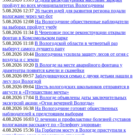
пройдут во всех муниципалитетах Вологодчины
5.08.2026 12:37
26 тысяч идей для развития региона подали
вологжане через чат-бот
5.08.2026 12:08
На Вологодчине общественные наблюдатели
на выборах пройдут учебу
5.08.2026 11:34
В Череповце после реконструкции открыли
фонтан в Комсомольском парке
5.08.2026 11:18
В Вологодской области в четвертый раз
выберут самого лучшего папу
5.08.2026 10:44
Вологодчина усилила защиту лесов от огня с
воздуха и с земли
5.08.2026 10:20
В Вологде на месте аварийного фонтана у
драмтеатра появятся качели и скамейки
5.08.2026 09:57
Заблудившуюся семью с двумя детьми нашли в
лесу под Вологдой
5.08.2026 09:04
Шесть вологодских школьников отправятся в
августе в «Путешествие мечты»
4.08.2026 17:04
В Вологде объявлены даты заключительных
экскурсий акции «Огни вечерней Вологды»
4.08.2026 16:38
На Вологодчине готовят общественных
наблюдателей к предстоящим выборам
4.08.2026 16:03
О лечении и профилактике болезней суставов
вологжанам расскажут по «Телефону здоровья»
4.08.2026 15:36
На Горбатом мосту в Вологде приступили к