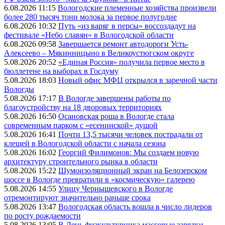
6.08.2026 11:15
Вологодские племенные хозяйства произвели
более 280 тысяч тонн молока за первое полугодие
6.08.2026 10:32
Путь «из варяг в персы» воссоздадут на
фестивале «Небо славян» в Вологодской области
6.08.2026 09:58
Завершается ремонт автодороги Усть-
Алексеево – Мякинницыно в Великоустюгском округе
5.08.2026 20:52
«Единая Россия» получила первое место в
бюллетене на выборах в Госдуму
5.08.2026 18:03
Новый офис МФЦ открылся в заречной части
Вологды
5.08.2026 17:17
В Вологде завершены работы по
благоустройству на 18 дворовых территориях
5.08.2026 16:50
Осановская роща в Вологде стала
современным парком с «есенинской» душой
5.08.2026 16:41
Почти 13,5 тысячи человек пострадали от
клещей в Вологодской области с начала сезона
5.08.2026 16:02
Георгий Филимонов: Мы создаем новую
архитектуру строительного рынка в области
5.08.2026 15:22
Шумоизоляционный экран на Белозерском
шоссе в Вологде превратили в «космическую» галерею
5.08.2026 14:55
Улицу Чернышевского в Вологде
отремонтируют значительно раньше срока
5.08.2026 13:47
Вологодская область вошла в число лидеров
по росту рождаемости
5.08.2026 13:05
В День физкультурника массовые зарядки