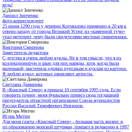
ведь!
Даниил Зинченко
фото-корреспондент
25 июня 1290 года у деревни Котовалово примерно в 20 км к
северо-западу от города Великий Устюг из «каменной тучи»
упал метеорит, чему были свидетелями местные священники.
Виктория Смирнова
Заместитель редактора
С детства я очень люблю куклы. Не в том смысле, что я их
коллекционирую и шью для них наряды, хотя, когда была
маленькой, мастерила одежки пупсикам и куклам из картона.
Я люблю кукол, которых оживляют артисты.
Светлана Дамирова
В «Красный Север» я пришла 10 сентября 1995 года. Если
говорить точнее, меня буквально привел сюда тогдашний
председатель областной организации Союза журналистов
России Василий Тимофеевич Невзоров.
Игорь Митин
Для меня газета «Красный Север» - большая часть жизни: я,
по образованию морской штурман, пришел в редакцию в 1997