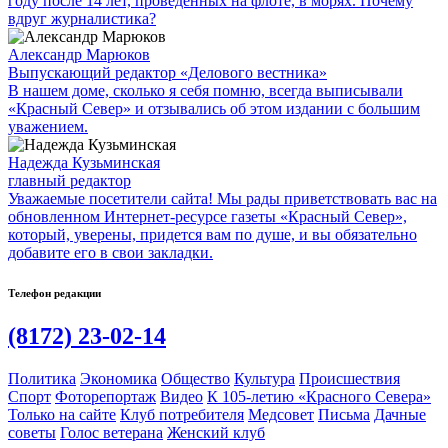
году после 14 лет, проведенных на флоте, в морях. Почему
вдруг журналистика?
Александр Марюков
Выпускающий редактор «Делового вестника»
В нашем доме, сколько я себя помню, всегда выписывали
«Красный Север» и отзывались об этом издании с большим
уважением.
Надежда Кузьминская
главный редактор
Уважаемые посетители сайта! Мы рады приветствовать вас на
обновленном Интернет-ресурсе газеты «Красный Север»,
который, уверены, придется вам по душе, и вы обязательно
добавите его в свои закладки.
Телефон редакции
(8172) 23-02-14
Политика
Экономика
Общество
Культура
Происшествия
Спорт
Фоторепортаж
Видео
К 105-летию «Красного Севера»
Только на сайте
Клуб потребителя
Медсовет
Письма
Дачные
советы
Голос ветерана
Женский клуб