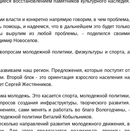
иеся восстановлением памятников культурного наследия.
ами власти и конкретно напрямую говорим, в чем проблема,
ть помощь, и надеемся, что в дальнейшем это будет только
мы вырулим из любой проблемы, - поделился своими
адимир Новоселов.
вопросам молодежной политики, физкультуры и спорта, а
развиваем наш регион. Предложения, которые поступят от
и. Второй блок - это ориентация взрослого населения на
ет Сергей Жестянников.
ма молодежь. Это касается спорта, молодежной политики,
просов создания инфраструктуры, творческого развития.
нениях, сами менять и работать во благо Вологодчины, -
олодежной политики Виталий Кобыльников.
несколько направлений развития молодежного движения, в
и. Для этого предлагается реализовать проекты по