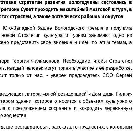
отовки Стратегии развития Вологодчины состоялись в
 регионе будет проходить масштабный мозговой штурм, в
их отраслей, а также жители всех районов и округов.
в Юго-Западной башне Вологодского кремля и получила
 новой Стратегии культура и туризм занимают одно из
ено представить свое видение и идеи по этим темам, а
тора Георгия Филимонова. Необходимо, чтобы Стратегия
ь, каждый человек могут принять участие в ее разработке.
сит только от нас, - уверен председатель ЗСО Сергей
заведующая литературной резиденцией «Дом дяди Гиляя»
таром здании, которое относится к объектам культурного
ила с предложением сохранить и возродить деревянную
о зодчества.
ские реставраторы», рассказал о трудностях, с которыми