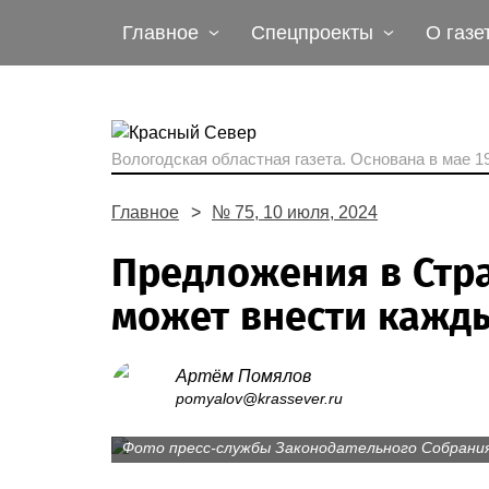
Главное
Спецпроекты
О газе
Вологодская областная газета.
Основана в мае 19
Главное
№ 75, 10 июля, 2024
Предложения в Стр
может внести кажд
Артём Помялов
Более 60 экспертов приняли участие в обсу
pomyalov@krassever.ru
регионе.
Фото пресс-службы Законодательного Собрани