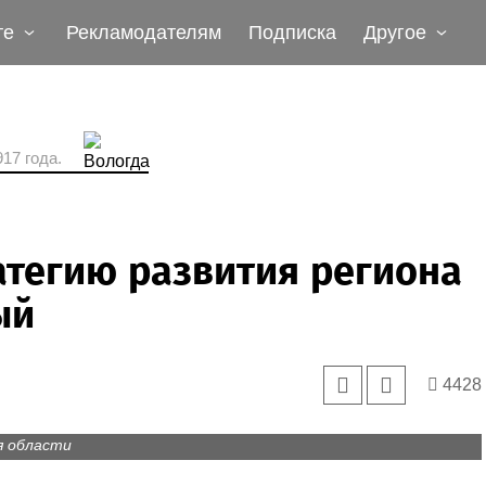
те
Рекламодателям
Подписка
Другое
17 года.
атегию развития региона
ый
4428
ждении перспектив развития культуры и туризма в
я области