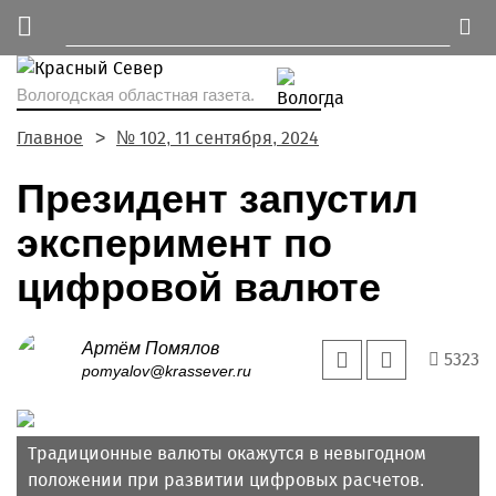
Вологодская областная газета.
Главное
№ 102, 11 сентября, 2024
Президент запустил
эксперимент по
цифровой валюте
Артём Помялов
5323
pomyalov@krassever.ru
Традиционные валюты окажутся в невыгодном
положении при развитии цифровых расчетов.