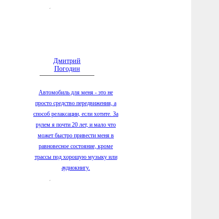
террито
5.08.2026
стала с
душой
5.08.2026
пострад
Дмитрий
Погодин
с начала
5.08.2026
Автомобиль для меня - это не
создаем
просто средство передвижения, а
рынка в
способ релаксации, если хотите. За
5.08.2026
рулем я почти 20 лет, и мало что
Белозер
может быстро привести меня в
«космич
равновесное состояние, кроме
5.08.2026
трассы под хорошую музыку или
Вологде
аудиокнигу.
срока
5.08.2026
число л
5.08.2026