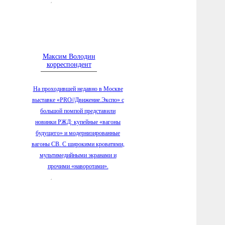
школьни
«Путеше
4.08.2026
заключи
вечерне
Максим Володин
корреспондент
4.08.2026
обществ
выбора
На проходившей недавно в Мос­кве
выставке «PRO//Движение.Экспо» с
4.08.2026
большой помпой представили
болезне
новинки РЖД: купейные «вагоны
«Телефо
будущего» и модернизированные
4.08.2026
вагоны СВ. С широкими кроватями,
приступ
мультимедийными экранами и
строени
прочими «наворотами».