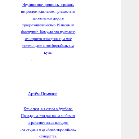
6.08.2026
Недавно мне пришлось пережить
составе
непростое испытание: путешествие
Дружбы»
по железной дороге
продолжительностью 19 часов на
6.08.2026
хозяйст
боковушке. Кому-то это привычно
молока 
или просто ненапряжно, а мне
тяжело даже в комфортабельном
6.08.2026
купе.
воссозд
Вологод
6.08.2026
автодор
Великоу
5.08.2026
Артём Помялов
первое 
Госдуму
Кто о чем, а я снова о футболе.
5.08.2026
Правда, на этот раз наша любимая
заречно
игра станет лишь поводом
5.08.2026
поговорить о двойных европейских
по благ
стандартах.