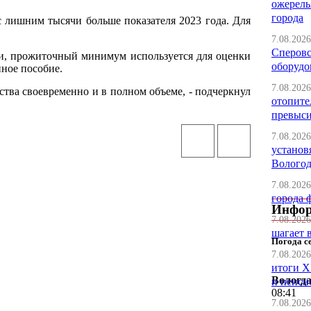
ожерель
города
с лишним тысячи больше показателя 2023 года. Для
7.08.2026
Сперовс
ти, прожиточный минимум используется для оценки
оборудо
ное пособие.
7.08.2026
тва своевременно и в полном объеме, - подчеркнул
отопите
превыс
7.08.2026
установ
Вологод
7.08.2026
города 
Инфо
7.08.2026
шагает 
Погода с
7.08.2026
итоги X
Вологд
и пенси
08:41
7.08.2026