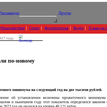
Рекламодателям
Подписка
Другое
Происшествия
Спорт
Фоторепортаж
Видео
Только на 
917 года.
ли по-новому
очного минимума на следующий год на две тысячи рублей.
ление об установлении величины прожиточного минимума 
ошлом и нынешнем году этот показатель определялся законом о
а 2023 год он оказался на уровне 40 121 рубль.