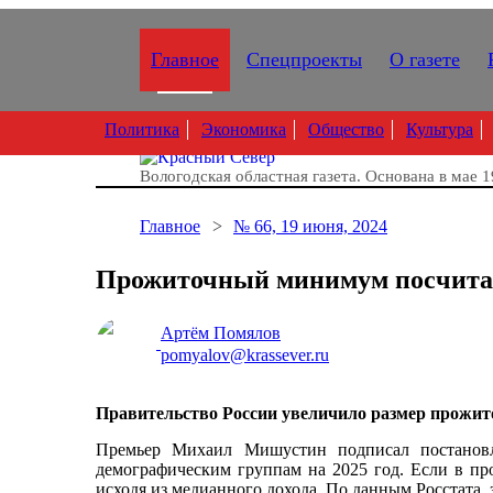
Главное
Спецпроекты
О газете
Политика
Экономика
Общество
Культура
Вологодская областная газета.
Основана в мае 1
Главное
№ 66, 19 июня, 2024
Прожиточный минимум посчита
Артём Помялов
pomyalov@krassever.ru
Правительство России увеличило размер прожит
Премьер Михаил Мишустин подписал постанов
демографическим группам на 2025 год. Если в пр
исходя из медианного дохода. По данным Росстата, з