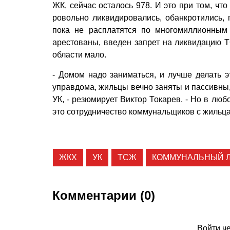
ЖК, сейчас осталось 978. И это при том, чт
ровольно ликвидировались, обанкротились, 
пока не расплатятся по многомиллионным 
арестованы, введен запрет на ликвидацию ТС
области мало.
- Домом надо заниматься, и лучше делать э
управдома, жильцы вечно заняты и пассивны,
УК, - резюмирует Виктор Токарев. - Но в лю
это сотрудничество коммунальщиков с жильц
ЖКХ
УК
ТСЖ
КОММУНАЛЬНЫЙ 
Комментарии (0)
Войти ч