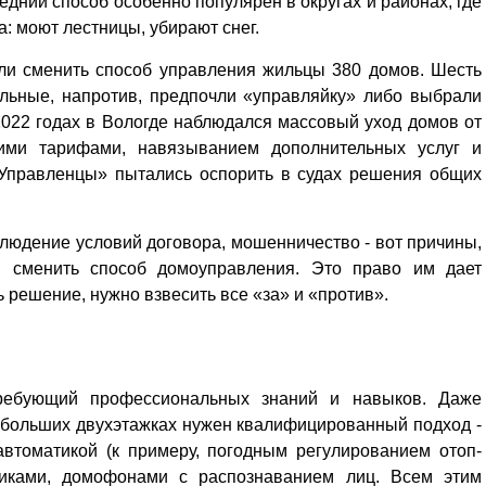
едний способ особенно популярен в округах и районах, где
: моют лестницы, убирают снег.
ли сменить способ управления жильцы 380 домов. Шесть
альные, напротив, предпочли «управляйку» либо выбрали
022 годах в Вологде наблюдался массовый уход домов от
ими тарифами, навязыванием дополнительных услуг и
«Управленцы» пытались оспорить в судах решения общих
людение условий договора, мошенничество - вот причины,
 сменить способ домоуправления. Это право им дает
решение, нужно взвесить все «за» и «против».
ребующий профессиональных знаний и навыков. Даже
ебольших двухэтажках нужен квалифицированный подход -
автоматикой (к примеру, погодным регулированием отоп­
тчиками, домофонами с распознаванием лиц. Всем этим