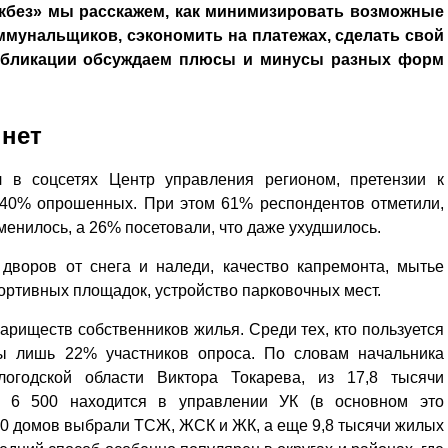
кбез» мы расскажем, как минимизировать возможные
ммунальщиков, сэкономить на платежах, сделать свой
убликации обсуждаем плюсы и минусы разных форм
 нет
л в соцсетях Центр управления регионом, претензии к
40% опрошенных. При этом 61% респондентов отметили,
зменилось, а 26% посетовали, что даже ухудшилось.
дворов от снега и наледи, качество капремонта, мытье
портивных площадок, устройство парковочных мест.
риществ собственников жилья. Среди тех, кто пользуется
ны лишь 22% участников опроса. По словам начальника
огодской области Виктора Токарева, из 17,8 тысячи
 6 500 находится в управлении УК (в основном это
00 домов выбрали ТСЖ, ЖСК и ЖК, а еще 9,8 тысячи жилых