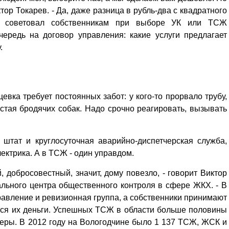
ктор Токарев. - Да, даже разница в рубль-два с квадратного
ы советовал собственникам при выборе УК или ТСЖ
чередь на договор управления: какие услуги предлагает
.
ка требует постоянных забот: у кого-то прорвало трубу,
стая бродячих собак. Надо срочно реагировать, вызывать
 штат и круглосуточная аварийно-диспетчерская служба,
ектрика. А в ТСЖ - один управдом.
добросовестный, значит, дому повезло, - говорит Виктор
ального центра общественного контроля в сфере ЖКХ. - В
правление и ревизионная группа, а собственники принимают
тся их деньги. Успешных ТСЖ в области больше половины
имеры. В 2012 году на Вологодчине было 1 137 ТСЖ, ЖСК и