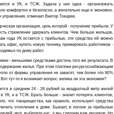
ается и УК, и ТСЖ. Задача у них одна - организовать
ло комфортно и безопасно, а желательно еще и экономно.
х управления, отмечает Виктор Токарев.
рческая организация, цель которой - получение прибыли. У
есть стремление удержать клиентов. Чем больше жильцов,
ам года УК остается с прибылью, эти средства ей можно
ать офис, купить новую технику, премировать работников -
ходимых по дому работ.
омию - меньшими средствами достичь того же результата. В
 содержание жилья. При этом платежи ресурсоснабжающим
 тепло от формы управления не зависят, тем более что 90%
от тут-то и возникает вопрос: велика ли эта экономия?
ится в среднем 24 - 26 рублей за квадратный метр жилой
 УК, и в ТСЖ. Брать больше - значит потерять клиентов,
ло, что товарищества, как правило, используют средства
лючить отопление в доме. Бывает, в погоне за прибылью
людей: мол, выберите нас, а мы сделаем вам дешевле. Но