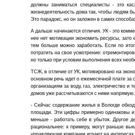
должны заниматься специалисты - это кас
жизнедеятельность дома так, чтобы людям бы
Это парадокс, но он заложен в самих способа
А дальше начинаются отличия. УК - это комме
нее нет мотивации экономить ресурсы, зато 
тем больше можно заработать. Если по итог
потратить на свое усмотрение: отремонтиров
но только при условии выполнения всех необ
ТСЖ, в отличие от УК, мотивировано на экон
основном речь идет о ежемесячной плате за
организациям за воду, газ, электричество и
домов уже рассчитываются с ними напрямую. В
- Сейчас содержание жилья в Вологде обход
площади. Эти цифры примерно одинаковы и в
меньше - работать себе в убыток. Другое де
рациональнее: к примеру, могут раньше вык
управляющие компании играют на интересах 