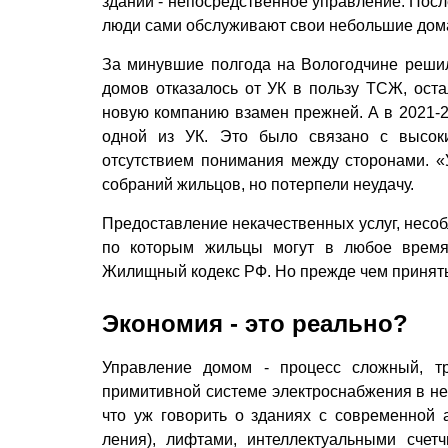
зданий - непосредственное управление. Посл
люди сами обслуживают свои небольшие дома
За минувшие полгода на Вологодчине реши
домов отказалось от УК в пользу ТСЖ, ост
новую компанию взамен прежней. А в 2021-2
одной из УК. Это было связано с высок
отсутствием понимания между сторонами. 
собраний жильцов, но потерпели неудачу.
Предоставление некачественных услуг, несоб
по которым жильцы могут в любое время
Жилищный кодекс РФ. Но прежде чем принять 
Экономия - это реально?
Управление домом - процесс сложный, т
примитивной системе электроснабжения в н
что уж говорить о зданиях с современной 
ления), лифтами, интеллектуальными сче