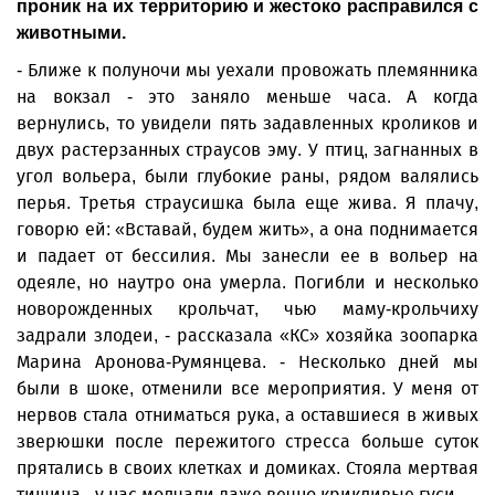
проник на их территорию и жестоко расправился с
животными.
- Ближе к полуночи мы уехали провожать племянника
на вокзал - это заняло меньше часа. А когда
вернулись, то увидели пять задавленных кроликов и
двух растерзанных страусов эму. У птиц, загнанных в
угол вольера, были глубокие раны, рядом валялись
перья. Третья страусишка была еще жива. Я плачу,
говорю ей: «Вставай, будем жить», а она поднимается
и падает от бессилия. Мы занесли ее в вольер на
одеяле, но наутро она умерла. Погибли и несколько
новорожденных крольчат, чью маму-крольчиху
задрали злодеи, - рассказала «КС» хозяйка зоопарка
Марина Аронова-Румянцева. - Несколько дней мы
были в шоке, отменили все мероприятия. У меня от
нервов стала отниматься рука, а оставшиеся в живых
зверюшки после пережитого стресса больше суток
прятались в своих клетках и домиках. Стояла мертвая
тишина - у нас молчали даже вечно крикливые гуси.