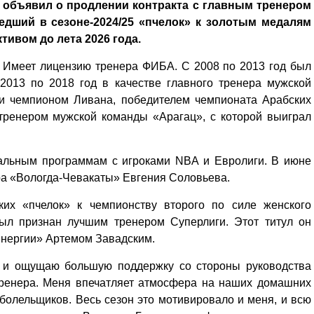
 объявил о продлении контракта с главным тренером
едший в сезоне-2024/25 «пчелок» к золотым медалям
тивом до лета 2026 года.
. Имеет лицензию тренера ФИБА. С 2008 по 2013 год был
013 по 2018 год в качестве главного тренера мужской
 и чемпионом Ливана, победителем чемпионата Арабских
 тренером мужской команды «Арагац», с которой выиграл
уальным программам с игроками NBA и Евролиги. В июне
ера «Вологда-Чевакаты» Евгения Соловьева.
ких «пчелок» к чемпионству второго по силе женского
был признан лучшим тренером Суперлиги. Этот титул он
Энергии» Артемом Завадским.
о и ощущаю большую поддержку со стороны руководства
 тренера. Меня впечатляет атмосфера на наших домашних
болельщиков. Весь сезон это мотивировало и меня, и всю