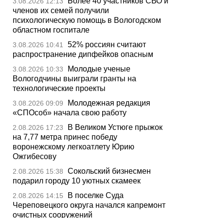
Более 40 участников СВО и
3.08.2026 12:13
членов их семей получили
психологическую помощь в Вологодском
областном госпитале
52% россиян считают
3.08.2026 10:41
распространение дипфейков опасным
Молодые ученые
3.08.2026 10:33
Вологодчины выиграли гранты на
технологические проекты
Молодежная редакция
3.08.2026 09:09
«СПОсоб» начала свою работу
В Великом Устюге прыжок
2.08.2026 17:23
на 7,77 метра принес победу
воронежскому легкоатлету Юрию
Ожгибесову
Сокольский бизнесмен
2.08.2026 15:38
подарил городу 10 уютных скамеек
В поселке Суда
2.08.2026 14:15
Череповецкого округа начался капремонт
очистных сооружений