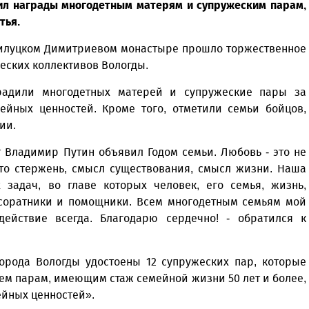
ил награды многодетным матерям и супружеским парам,
тья.
Прилуцком Димитриевом монастыре прошло торжественное
еских коллективов Вологды.
градили многодетных матерей и супружеские пары за
ейных ценностей. Кроме того, отметили семьи бойцов,
ии.
т Владимир Путин объявил Годом семьи. Любовь - это не
это стержень, смысл существования, смысл жизни. Наша
задач, во главе которых человек, его семья, жизнь,
 соратники и помощники. Всем многодетным семьям мой
действие всегда. Благодарю сердечно! - обратился к
города Вологды удостоены 12 супружеских пар, которые
рем парам, имеющим стаж семейной жизни 50 лет и более,
ейных ценностей».