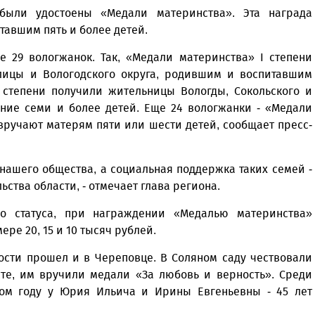
были удостоены «Медали материнства». Эта награда
авшим пять и более детей.
 29 вологжанок. Так, «Медали материнства» I степени
лицы и Вологодского округа, родившим и воспитавшим
I степени получили жительницы Вологды, Сокольского и
ание семи и более детей. Еще 24 вологжанки - «Медали
 вручают матерям пяти или шести детей, сообщает пресс-
 нашего общества, а социальная поддержка таких семей -
тва области, - отмечает глава региона.
го статуса, при награждении «Медалью материнства»
ре 20, 15 и 10 тысяч рублей.
ости прошел и в Череповце. В Соляном саду чествовали
те, им вручили медали «За любовь и верность». Среди
ом году у Юрия Ильича и Ирины Евгеньевны - 45 лет