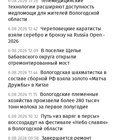
Телемедицинские
6.08.2026 13:28
технологии расширяют доступность
медпомощи для жителей Вологодской
области
Череповецкие каратисты
6.08.2026 12:42
взяли серебро и бронзу на Russia Open -
2026
В поселке Щепье
6.08.2026 12:09
Бабаевского округа открыли
отремонтированный мост
Вологодская шахматистка в
6.08.2026 11:44
составе сборной РФ взяла золото «Матча
Дружбы» в Китае
Вологодские племенные
6.08.2026 11:15
хозяйства произвели более 280 тысяч
тонн молока за первое полугодие
Путь «из варяг в персы»
6.08.2026 10:32
воссоздадут на фестивале «Небо славян»
в Вологодской области
Завершается ремонт
6.08.2026 09:58