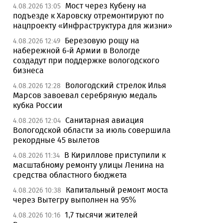
Мост через Кубену на
4.08.2026 13:05
подъезде к Харовску отремонтируют по
нацпроекту «Инфраструктура для жизни»
Березовую рощу на
4.08.2026 12:49
набережной 6-й Армии в Вологде
создадут при поддержке вологодского
бизнеса
Вологодский стрелок Илья
4.08.2026 12:28
Марсов завоевал серебряную медаль
кубка России
Санитарная авиация
4.08.2026 12:04
Вологодской области за июль совершила
рекордные 45 вылетов
В Кириллове приступили к
4.08.2026 11:34
масштабному ремонту улицы Ленина на
средства областного бюджета
Капитальный ремонт моста
4.08.2026 10:38
через Вытегру выполнен на 95%
1,7 тысячи жителей
4.08.2026 10:16