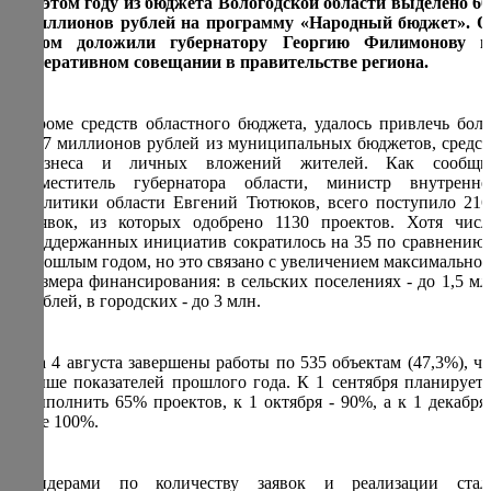
В этом году из бюджета Вологодской области выделено 60
миллионов рублей на программу «Народный бюджет». О
этом доложили губернатору Георгию Филимонову н
оперативном совещании в правительстве региона.
Кроме средств областного бюджета, удалось привлечь боле
257 миллионов рублей из муниципальных бюджетов, средст
бизнеса и личных вложений жителей. Как сообщи
заместитель губернатора области, министр внутренне
политики области Евгений Тютюков, всего поступило 216
заявок, из которых одобрено 1130 проектов. Хотя числ
поддержанных инициатив сократилось на 35 по сравнению 
прошлым годом, но это связано с увеличением максимальног
размера финансирования: в сельских поселениях - до 1,5 мл
рублей, в городских - до 3 млн.
На 4 августа завершены работы по 535 объектам (47,3%), чт
выше показателей прошлого года. К 1 сентября планируетс
выполнить 65% проектов, к 1 октября - 90%, а к 1 декабря 
все 100%.
Лидерами по количеству заявок и реализации стал