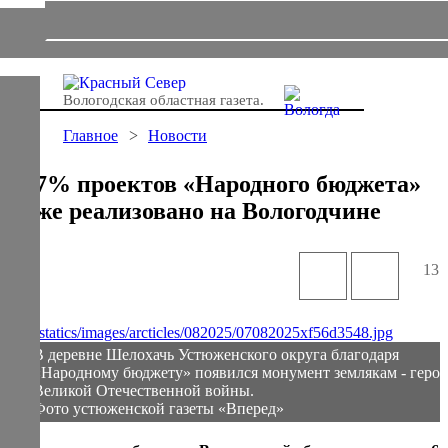
Вологодская областная газета.
Главное
Новости
47% проектов «Народного бюджета»
уже реализовано на Вологодчине
131
В деревне Шелохачь Устюженского округа благодаря
«Народному бюджету» появился монумент землякам - геро
Великой Отечественной войны.
Фото устюженской газеты «Вперед»