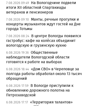
На Вологодчине подвели
7.08.2026 09:49
итоги XII областной Спартакиады
ветеранов и пенсионеров
Манты, речные прогулки и
7.08.2026 09:10
концерты музыкантов ждут гостей на Дне
города Тотьмы
В центре Вологды появился
7.08.2026 08:24
гастробус: кафе на колёсах объединит
вологодскую и грузинскую кухню
Общественные
6.08.2026 19:36
наблюдатели Вологодской области
готовятся к работе на выборах
«Дом СВО» в Череповце за
6.08.2026 18:44
полгода работы обработал около 13 тысяч
обращений
В Вологде приступили к
6.08.2026 17:59
обновлению дорожного полотна на
Петрозаводской
«Территория талантов»
6.08.2026 17:17