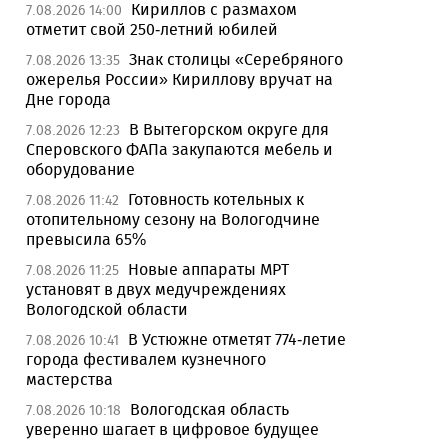
Кириллов с размахом
7.08.2026 14:00
отметит свой 250-летний юбилей
Знак столицы «Серебряного
7.08.2026 13:35
ожерелья России» Кириллову вручат на
Дне города
В Вытегорском округе для
7.08.2026 12:23
Сперовского ФАПа закупаются мебель и
оборудование
Готовность котельных к
7.08.2026 11:42
отопительному сезону на Вологодчине
превысила 65%
Новые аппараты МРТ
7.08.2026 11:25
установят в двух медучреждениях
Вологодской области
В Устюжне отметят 774-летие
7.08.2026 10:41
города фестивалем кузнечного
мастерства
Вологодская область
7.08.2026 10:18
уверенно шагает в цифровое будущее