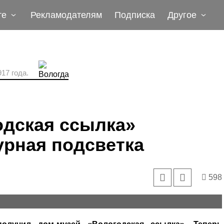
те
Рекламодателям
Подписка
Другое
17 года.
одская ссылка»
урная подсветка
598