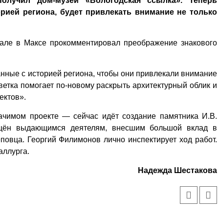
олучил дом-музей «Вологодская ссылка». Теперь
рией региона, будет привлекать внимание не только
нале в Максе прокомментировал преображение знакового
нные с историей региона, чтобы они привлекали внимание
светка помогает по-новому раскрыть архитектурный облик и
ектов».
ачимом проекте — сейчас идёт создание памятника И.В.
ящён выдающимся деятелям, внесшим большой вклад в
повца. Георгий Филимонов лично инспектирует ход работ.
аллурга.
Надежда Шестакова