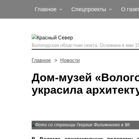
Главное
Спецпроекты
О газе
Вологодская областная газета.
Основана в мае 19
Главное
Новости
Дом-музей «Волог
украсила архитект
Фото со страницы Георгия Филимонова в ВК