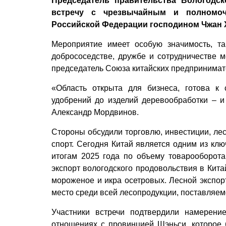
Председатель правительства Вологодс
встречу с чрезвычайным и полномо
Российской Федерации господином Чжан 
Мероприятие имеет особую значимость, та
добрососедстве, дружбе и сотрудничестве м
председатель Союза китайских предпринимат
«Область открыта для бизнеса, готова к
удобрений до изделий деревообработки – и
Александр Мордвинов.
Стороны обсудили торговлю, инвестиции, ле
спорт. Сегодня Китай является одним из клю
итогам 2025 года по объему товарооборота
экспорт вологодского продовольствия в Кит
мороженое и икра осетровых. Лесной экспорт
место среди всей лесопродукции, поставляем
Участники встречи подтвердили намерени
отношениях с провинцией Шэньси, которое б