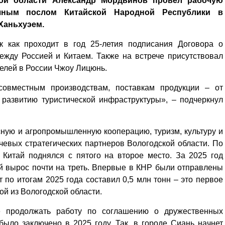
кой области Александр Мордвинов провел рабочую
чным послом Китайской Народной Республики в
Ханьхуэем.
к как проходит в год 25-летия подписания Договора о
ежду Россией и Китаем. Также на встрече присутствовал
елей в России Чжоу Лицюнь.
 совместным производствам, поставкам продукции – от
 развитию туристической инфраструктуры», – подчеркнул
сную и агропромышленную кооперацию, туризм, культуру и
чевых стратегических партнеров Вологодской области. По
 Китай поднялся с пятого на второе место. За 2025 год
ай вырос почти на треть. Впервые в КНР были отправлены
 по итогам 2025 года составил 0,5 млн тонн – это первое
ой из Вологодской области.
е продолжать работу по соглашению о дружественных
ыло заключено в 2025 году. Так, в городе Сиань начнет