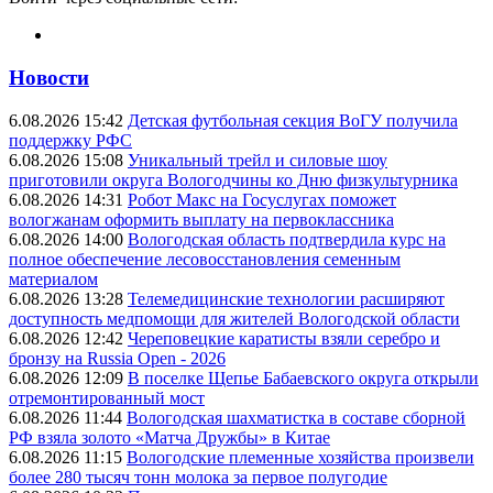
Новости
6.08.2026 15:42
Детская футбольная секция ВоГУ получила
поддержку РФС
6.08.2026 15:08
Уникальный трейл и силовые шоу
приготовили округа Вологодчины ко Дню физкультурника
6.08.2026 14:31
Робот Макс на Госуслугах поможет
вологжанам оформить выплату на первоклассника
6.08.2026 14:00
Вологодская область подтвердила курс на
полное обеспечение лесовосстановления семенным
материалом
6.08.2026 13:28
Телемедицинские технологии расширяют
доступность медпомощи для жителей Вологодской области
6.08.2026 12:42
Череповецкие каратисты взяли серебро и
бронзу на Russia Open - 2026
6.08.2026 12:09
В поселке Щепье Бабаевского округа открыли
отремонтированный мост
6.08.2026 11:44
Вологодская шахматистка в составе сборной
РФ взяла золото «Матча Дружбы» в Китае
6.08.2026 11:15
Вологодские племенные хозяйства произвели
более 280 тысяч тонн молока за первое полугодие