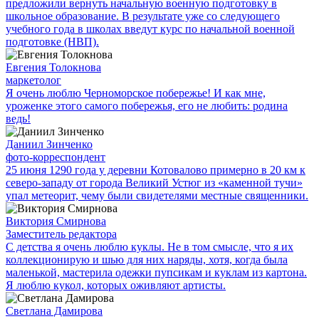
предложили вернуть начальную военную подготовку в
школьное образование. В результате уже со следующего
учебного года в школах введут курс по начальной военной
подготовке (НВП).
Евгения Толокнова
маркетолог
Я очень люблю Черноморское побережье! И как мне,
уроженке этого самого побережья, его не любить: родина
ведь!
Даниил Зинченко
фото-корреспондент
25 июня 1290 года у деревни Котовалово примерно в 20 км к
северо-западу от города Великий Устюг из «каменной тучи»
упал метеорит, чему были свидетелями местные священники.
Виктория Смирнова
Заместитель редактора
С детства я очень люблю куклы. Не в том смысле, что я их
коллекционирую и шью для них наряды, хотя, когда была
маленькой, мастерила одежки пупсикам и куклам из картона.
Я люблю кукол, которых оживляют артисты.
Светлана Дамирова