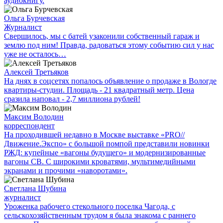
аудиокнигу.
Ольга Бурчевская
Журналист
Свершилось, мы с батей узаконили собственный гараж и
землю под ним! Правда, радоваться этому событию сил у нас
уже не осталось…
Алексей Третьяков
На днях в соцсетях попалось объявление о продаже в Вологде
квартиры-студии. Площадь - 21 квадратный метр. Цена
сразила наповал - 2,7 миллиона рублей!
Максим Володин
корреспондент
На проходившей недавно в Мос­кве выставке «PRO//
Движение.Экспо» с большой помпой представили новинки
РЖД: купейные «вагоны будущего» и модернизированные
вагоны СВ. С широкими кроватями, мультимедийными
экранами и прочими «наворотами».
Светлана Шубина
журналист
Уроженка рабочего стекольного поселка Чагода, с
сельскохозяйственным трудом я была знакома с раннего