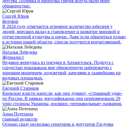
детства. Поливка и прополка грядок всегда были моей
обязанностью.
Сергей Юров
фотокор
В 2024 году отмечается огромное количество юбилеев у
людей, внесших вклад в становление и развитие мировой и
отечественной культуры и науки. Даже если обратиться только
к истории нашей области, список получится впечатляющий.
Наталья Лебедева
Журналист
Недавно вернулась из поездки в Архангельск. Подруга с
гордостью показывала мне обновленную набережную с
хорошим мощением, подсветкой, качелями и скамейками на
видовых площадках.
Евгений Стариков
Киевские власти нанесли, как они думают, «страшный удар»
по России. В рамках дерусификации они переименовали 29
улиц столицы Украины, носящих «неправильные» названия.
Анна Потехина
главный редактор
Осенью сразу несколько сенаторов и депутатов Госдумы