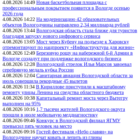
4.08.2026 14:49
Новая баскетбольная площадка с
профессиональным покрытием появится в Вологде осенью
2026 года
4.08.2026 14:22
На модернизацию 42 образовательных
объектов Вологодчины направлено 2,34 миллиарда рублей
4.08.2026 13:44
Вологодская область стала ближе для туристов
благодаря запуску нового цифрового сервиса
4.08.2026 13:05
Мост через Кубену на подъезде к Харовску
отремонтируют по нацпроекту «Инфраструктура для жизни»
4.08.2026 12:49
Березовую рощу на набережной 6-й Армии в
Вологде создадут при поддержке вологодского бизнеса
4.08.2026 12:28
Вологодский стрелок Илья Марсов завоевал
серебряную медаль кубка России
4.08.2026 12:04
Санитарная авиация Вологодской области за
июль совершила рекордные 45 вылетов
4.08.2026 11:34
В Кириллове приступили к масштабному
ремонту улицы Ленина на средства областного бюджета
4.08.2026 10:38
Капитальный ремонт моста через Вытегру
выполнен на 95%
4.08.2026 10:16
1,7 тысячи жителей Вологодского округа
прошли в июле мобильную меддиагностику
4.08.2026 09:46
Конкурс в Вологодский филиал ЯГМУ
превысил пять человек на место
4.08.2026 09:16
Гостей фестиваля «Небо славян» на
Вологодчине научат ковать и лепить из глины