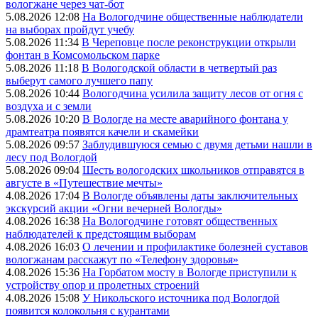
вологжане через чат-бот
5.08.2026 12:08
На Вологодчине общественные наблюдатели
на выборах пройдут учебу
5.08.2026 11:34
В Череповце после реконструкции открыли
фонтан в Комсомольском парке
5.08.2026 11:18
В Вологодской области в четвертый раз
выберут самого лучшего папу
5.08.2026 10:44
Вологодчина усилила защиту лесов от огня с
воздуха и с земли
5.08.2026 10:20
В Вологде на месте аварийного фонтана у
драмтеатра появятся качели и скамейки
5.08.2026 09:57
Заблудившуюся семью с двумя детьми нашли в
лесу под Вологдой
5.08.2026 09:04
Шесть вологодских школьников отправятся в
августе в «Путешествие мечты»
4.08.2026 17:04
В Вологде объявлены даты заключительных
экскурсий акции «Огни вечерней Вологды»
4.08.2026 16:38
На Вологодчине готовят общественных
наблюдателей к предстоящим выборам
4.08.2026 16:03
О лечении и профилактике болезней суставов
вологжанам расскажут по «Телефону здоровья»
4.08.2026 15:36
На Горбатом мосту в Вологде приступили к
устройству опор и пролетных строений
4.08.2026 15:08
У Никольского источника под Вологдой
появится колокольня с курантами