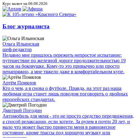
Курс валют на 06.08.2026
Блог журналиста
Ольга Ильинская
шеф-редактор
Недавно мне пришлось пережить непростое испытание:
путешествие по железной дороге продолжительностью 19
часов на боковушке. Кому-то это привычно или просто
ненапряжно, а мне тяжело даже в комфортабельном купе.
Артём Помялов
Кто о чем, а я снова о футболе. Правда, на этот раз наша
любимая игра станет лишь поводом поговорить о двойных
европейских стандартах.
Дмитрий Погодин
Автомобиль для меня - это не просто средство передвижения,
а способ релаксации, если хотите. За рулем я почти 20 лет, и
мало что может быстро привести меня в равновесное
состояние, кроме трассы под хорошую музыку или