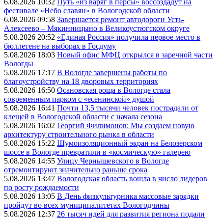
6.08.2026 10:32
Путь «из варяг в персы» воссоздадут на
фестивале «Небо славян» в Вологодской области
6.08.2026 09:58
Завершается ремонт автодороги Усть-
Алексеево – Мякинницыно в Великоустюгском округе
5.08.2026 20:52
«Единая Россия» получила первое место в
бюллетене на выборах в Госдуму
5.08.2026 18:03
Новый офис МФЦ открылся в заречной части
Вологды
5.08.2026 17:17
В Вологде завершены работы по
благоустройству на 18 дворовых территориях
5.08.2026 16:50
Осановская роща в Вологде стала
современным парком с «есенинской» душой
5.08.2026 16:41
Почти 13,5 тысячи человек пострадали от
клещей в Вологодской области с начала сезона
5.08.2026 16:02
Георгий Филимонов: Мы создаем новую
архитектуру строительного рынка в области
5.08.2026 15:22
Шумоизоляционный экран на Белозерском
шоссе в Вологде превратили в «космическую» галерею
5.08.2026 14:55
Улицу Чернышевского в Вологде
отремонтируют значительно раньше срока
5.08.2026 13:47
Вологодская область вошла в число лидеров
по росту рождаемости
5.08.2026 13:05
В День физкультурника массовые зарядки
пройдут во всех муниципалитетах Вологодчины
5.08.2026 12:37
26 тысяч идей для развития региона подали