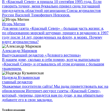
В «Красный Север» я пришла 10 сентября 1995 года. Если
говорить точнее, меня буквально привел сюда тогдашний
председатель областной организации Союза журналистов
России Василий Тимофеевич Невзоров.
Игорь Митин
Для меня газета «Красный Север» - большая часть жизни: я,
по образованию морской штурман, пришел в редакцию в 1997
году после 14 лет, проведенных на флоте, в морях. Почему
вдруг журналистика?
Александр Марюков
Выпускающий редактор «Делового вестника»
В нашем доме, сколько я себя помню, всегда выписывали
«Красный Север» и отзывались об этом издании с большим
уважением.
Надежда Кузьминская
главный редактор
Уважаемые посетители сайта! Мы рады приветствовать вас на
обновленном Интернет-ресурсе газеты «Красный Север»,
который, уверены, придется вам по душе, и вы обязательно
добавите его в свои закладки.
Телефон редакции