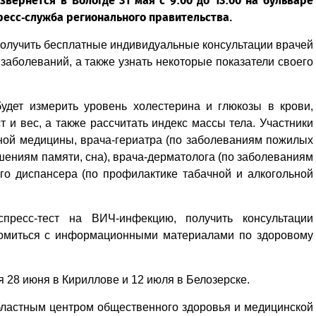
вернется в Вологде 31 мая с 9:00 до 13:00 на бульваре
ресс-служба регионального правительства.
получить бесплатные индивидуальные консультации врачей
аболеваний, а также узнать некоторые показатели своего
удет измерить уровень холестерина и глюкозы в крови,
т и вес, а также рассчитать индекс массы тела. Участники
вной медицины, врача-гериатра (по заболеваниям пожилых
ушениям памяти, сна), врача-дерматолога (по заболеваниям
ого диспансера (по профилактике табачной и алкогольной
спресс-тест на ВИЧ-инфекцию, получить консультации
комиться с информационными материалами по здоровому
 28 июня в Кириллове и 12 июля в Белозерске.
бластным центром общественного здоровья и медицинской