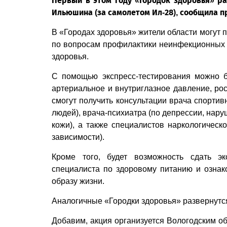
Первый в этом году «Городок здоровья» раз
Ильюшина (за самолетом Ил-28), сообщила п
В «Городах здоровья» жители области могут 
по вопросам профилактики неинфекционных з
здоровья.
С помощью экспресс-тестирования можно б
артериальное и внутриглазное давление, рос
смогут получить консультации врача спорти
людей), врача-психиатра (по депрессии, нар
кожи), а также специалистов наркологическ
зависимости).
Кроме того, будет возможность сдать эк
специалиста по здоровому питанию и озна
образу жизни.
Аналогичные «Городки здоровья» развернутся
Добавим, акция организуется Вологодским о