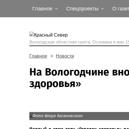
Главное
Спецпроекты
О газе
Вологодская областная газета.
Основана в мае 19
Главное
Новости
На Вологодчине вно
здоровья»
Фото Игоря Аксеновского