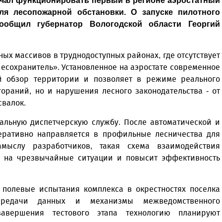
чал функционировать первый в регионе аэростатный
ля лесопожарной обстановки. О запуске пилотного
ообщил губернатор Вологодской области Георгий
ых массивов в труднодоступных районах, где отсутствует
есохранитель». Установленное на аэростате современное
й обзор территории и позволяет в режиме реального
ораний, но и нарушения лесного законодательства - от
свалок.
альную диспетчерскую службу. После автоматической и
ративно направляется в профильные лесничества для
мыслу разработчиков, такая схема взаимодействия
я на чрезвычайные ситуации и повысит эффективность
 полевые испытания комплекса в окрестностях поселка
ередачи данных и механизмы межведомственного
завершения тестового этапа технологию планируют