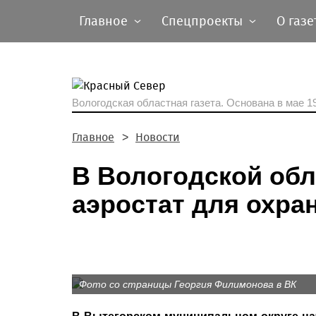
Главное
Спецпроекты
О газе
Вологодская областная газета.
Основана в мае 19
Главное
Новости
В Вологодской об
аэростат для охра
Фото со страницы Георгия Филимонова в ВК