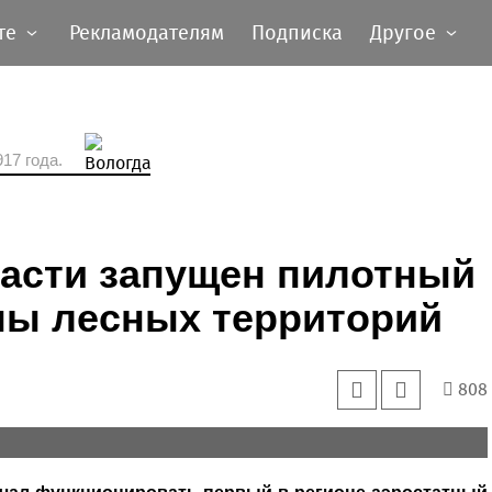
те
Рекламодателям
Подписка
Другое
17 года.
ласти запущен пилотный
ны лесных территорий
808