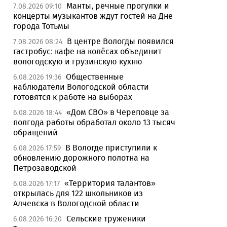
Манты, речные прогулки и
7.08.2026 09:10
концерты музыкантов ждут гостей на Дне
города Тотьмы
В центре Вологды появился
7.08.2026 08:24
гастробус: кафе на колёсах объединит
вологодскую и грузинскую кухню
Общественные
6.08.2026 19:36
наблюдатели Вологодской области
готовятся к работе на выборах
«Дом СВО» в Череповце за
6.08.2026 18:44
полгода работы обработал около 13 тысяч
обращений
В Вологде приступили к
6.08.2026 17:59
обновлению дорожного полотна на
Петрозаводской
«Территория талантов»
6.08.2026 17:17
открылась для 122 школьников из
Алчевска в Вологодской области
Сельские труженики
6.08.2026 16:20