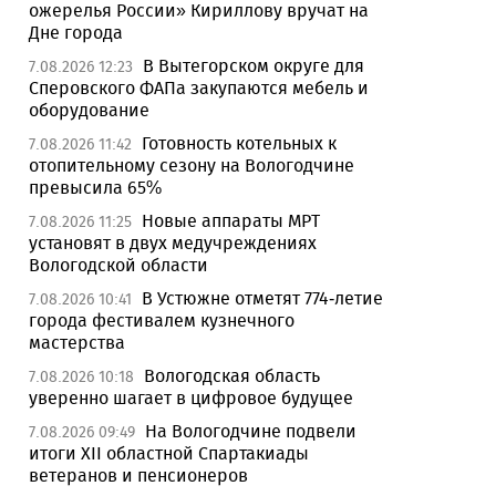
ожерелья России» Кириллову вручат на
Дне города
В Вытегорском округе для
7.08.2026 12:23
Сперовского ФАПа закупаются мебель и
оборудование
Готовность котельных к
7.08.2026 11:42
отопительному сезону на Вологодчине
превысила 65%
Новые аппараты МРТ
7.08.2026 11:25
установят в двух медучреждениях
Вологодской области
В Устюжне отметят 774-летие
7.08.2026 10:41
города фестивалем кузнечного
мастерства
Вологодская область
7.08.2026 10:18
уверенно шагает в цифровое будущее
На Вологодчине подвели
7.08.2026 09:49
итоги XII областной Спартакиады
ветеранов и пенсионеров