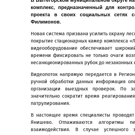
В Вытегорском муниципальном округе на
комплекс, предназначенный для контро
проекта в своих социальных сетях с
Филимонов.
Новая система призвана усилить охрану лесн
покрытие стационарных камер комплекса «Л
видеооборудование обеспечивает широки
времени фиксировать не только очаги возг
несанкционированных рубок до незаконных 
Видеопоток напрямую передается в Регион
ручной обработки данных информация опе
организации выездных проверок. По за
значительно сократит время реагировани
патрулирования.
В настоящее время специалисты проводят
Янишево. Отлаживаются алгоритмы п
взаимодействия. В случае успешного 