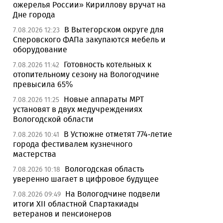
ожерелья России» Кириллову вручат на
Дне города
В Вытегорском округе для
7.08.2026 12:23
Сперовского ФАПа закупаются мебель и
оборудование
Готовность котельных к
7.08.2026 11:42
отопительному сезону на Вологодчине
превысила 65%
Новые аппараты МРТ
7.08.2026 11:25
установят в двух медучреждениях
Вологодской области
В Устюжне отметят 774-летие
7.08.2026 10:41
города фестивалем кузнечного
мастерства
Вологодская область
7.08.2026 10:18
уверенно шагает в цифровое будущее
На Вологодчине подвели
7.08.2026 09:49
итоги XII областной Спартакиады
ветеранов и пенсионеров