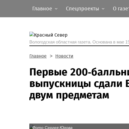
Главное
Спецпроекты
О газе
Вологодская областная газета.
Основана в мае 19
Главное
Новости
Первые 200-балльни
выпускницы сдали Е
двум предметам
Фото Сергея Юрова