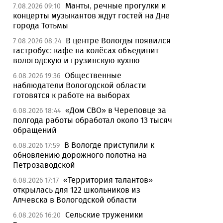
Манты, речные прогулки и
7.08.2026 09:10
концерты музыкантов ждут гостей на Дне
города Тотьмы
В центре Вологды появился
7.08.2026 08:24
гастробус: кафе на колёсах объединит
вологодскую и грузинскую кухню
Общественные
6.08.2026 19:36
наблюдатели Вологодской области
готовятся к работе на выборах
«Дом СВО» в Череповце за
6.08.2026 18:44
полгода работы обработал около 13 тысяч
обращений
В Вологде приступили к
6.08.2026 17:59
обновлению дорожного полотна на
Петрозаводской
«Территория талантов»
6.08.2026 17:17
открылась для 122 школьников из
Алчевска в Вологодской области
Сельские труженики
6.08.2026 16:20