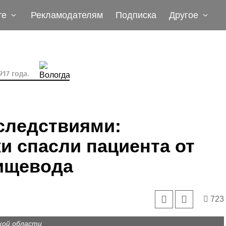
те
Рекламодателям
Подписка
Другое
17 года.
следствиями:
и спасли пациента от
ищевода
723
кой области