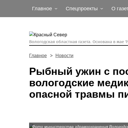
Главное
Спецпроекты
О газе
Вологодская областная газета.
Основана в мае 19
Главное
Новости
Рыбный ужин с по
вологодские медик
опасной травмы п
Фото министерства здравоохранения Вологодс