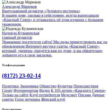
Александр Марюков
Выпускающий редактор «Делового вестника»
В нашем доме, сколько я себя помню, всегда выписывали
«Красный Север» и отзывались об этом издании с большим
уважением.
Надежда Кузьминская
главный редактор
Уважаемые посетители сайта! Мы рады приветствовать вас на
обновленном Интернет-ресурсе газеты «Красный Север»,
который, уверены, придется вам по душе, и вы обязательно
добавите его в свои закладки.
Телефон редакции
(8172) 23-02-14
Политика
Экономика
Общество
Культура
Происшествия
Спорт
Фоторепортаж
Видео
К 105-летию «Красного Севера»
Только на сайте
Клуб потребителя
Медсовет
Письма
Дачные
советы
Голос ветерана
Женский клуб
Отдел рекламы