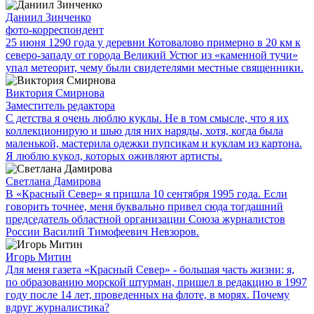
Даниил Зинченко
фото-корреспондент
25 июня 1290 года у деревни Котовалово примерно в 20 км к
северо-западу от города Великий Устюг из «каменной тучи»
упал метеорит, чему были свидетелями местные священники.
Виктория Смирнова
Заместитель редактора
С детства я очень люблю куклы. Не в том смысле, что я их
коллекционирую и шью для них наряды, хотя, когда была
маленькой, мастерила одежки пупсикам и куклам из картона.
Я люблю кукол, которых оживляют артисты.
Светлана Дамирова
В «Красный Север» я пришла 10 сентября 1995 года. Если
говорить точнее, меня буквально привел сюда тогдашний
председатель областной организации Союза журналистов
России Василий Тимофеевич Невзоров.
Игорь Митин
Для меня газета «Красный Север» - большая часть жизни: я,
по образованию морской штурман, пришел в редакцию в 1997
году после 14 лет, проведенных на флоте, в морях. Почему
вдруг журналистика?