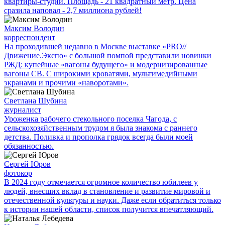
квартиры-студии. Площадь - 21 квадратный метр. Цена
сразила наповал - 2,7 миллиона рублей!
Максим Володин
корреспондент
На проходившей недавно в Мос­кве выставке «PRO//
Движение.Экспо» с большой помпой представили новинки
РЖД: купейные «вагоны будущего» и модернизированные
вагоны СВ. С широкими кроватями, мультимедийными
экранами и прочими «наворотами».
Светлана Шубина
журналист
Уроженка рабочего стекольного поселка Чагода, с
сельскохозяйственным трудом я была знакома с раннего
детства. Поливка и прополка грядок всегда были моей
обязанностью.
Сергей Юров
фотокор
В 2024 году отмечается огромное количество юбилеев у
людей, внесших вклад в становление и развитие мировой и
отечественной культуры и науки. Даже если обратиться только
к истории нашей области, список получится впечатляющий.