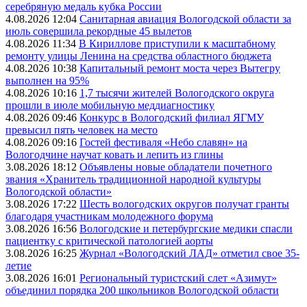
серебряную медаль кубка России
4.08.2026 12:04
Санитарная авиация Вологодской области за
июль совершила рекордные 45 вылетов
4.08.2026 11:34
В Кириллове приступили к масштабному
ремонту улицы Ленина на средства областного бюджета
4.08.2026 10:38
Капитальный ремонт моста через Вытегру
выполнен на 95%
4.08.2026 10:16
1,7 тысячи жителей Вологодского округа
прошли в июле мобильную меддиагностику
4.08.2026 09:46
Конкурс в Вологодский филиал ЯГМУ
превысил пять человек на место
4.08.2026 09:16
Гостей фестиваля «Небо славян» на
Вологодчине научат ковать и лепить из глины
3.08.2026 18:12
Объявлены новые обладатели почетного
звания «Хранитель традиционной народной культуры
Вологодской области»
3.08.2026 17:22
Шесть вологодских округов получат гранты
благодаря участникам молодежного форума
3.08.2026 16:56
Вологодские и петербургские медики спасли
пациентку с критической патологией аорты
3.08.2026 16:25
Журнал «Вологодский ЛАД» отметил свое 35-
летие
3.08.2026 16:01
Региональный туристский слет «Азимут»
объединил порядка 200 школьников Вологодской области