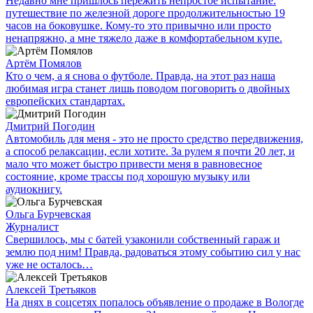
Недавно мне пришлось пережить непростое испытание:
путешествие по железной дороге продолжительностью 19
часов на боковушке. Кому-то это привычно или просто
ненапряжно, а мне тяжело даже в комфортабельном купе.
Артём Помялов
Кто о чем, а я снова о футболе. Правда, на этот раз наша
любимая игра станет лишь поводом поговорить о двойных
европейских стандартах.
Дмитрий Погодин
Автомобиль для меня - это не просто средство передвижения,
а способ релаксации, если хотите. За рулем я почти 20 лет, и
мало что может быстро привести меня в равновесное
состояние, кроме трассы под хорошую музыку или
аудиокнигу.
Ольга Бурчевская
Журналист
Свершилось, мы с батей узаконили собственный гараж и
землю под ним! Правда, радоваться этому событию сил у нас
уже не осталось…
Алексей Третьяков
На днях в соцсетях попалось объявление о продаже в Вологде