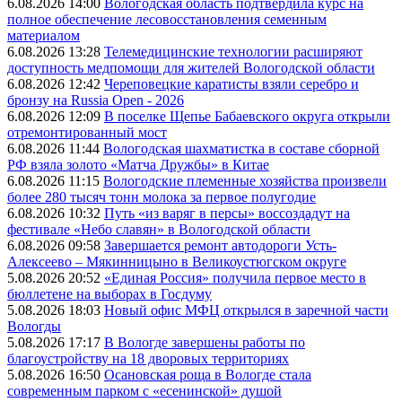
6.08.2026 14:00
Вологодская область подтвердила курс на
полное обеспечение лесовосстановления семенным
материалом
6.08.2026 13:28
Телемедицинские технологии расширяют
доступность медпомощи для жителей Вологодской области
6.08.2026 12:42
Череповецкие каратисты взяли серебро и
бронзу на Russia Open - 2026
6.08.2026 12:09
В поселке Щепье Бабаевского округа открыли
отремонтированный мост
6.08.2026 11:44
Вологодская шахматистка в составе сборной
РФ взяла золото «Матча Дружбы» в Китае
6.08.2026 11:15
Вологодские племенные хозяйства произвели
более 280 тысяч тонн молока за первое полугодие
6.08.2026 10:32
Путь «из варяг в персы» воссоздадут на
фестивале «Небо славян» в Вологодской области
6.08.2026 09:58
Завершается ремонт автодороги Усть-
Алексеево – Мякинницыно в Великоустюгском округе
5.08.2026 20:52
«Единая Россия» получила первое место в
бюллетене на выборах в Госдуму
5.08.2026 18:03
Новый офис МФЦ открылся в заречной части
Вологды
5.08.2026 17:17
В Вологде завершены работы по
благоустройству на 18 дворовых территориях
5.08.2026 16:50
Осановская роща в Вологде стала
современным парком с «есенинской» душой