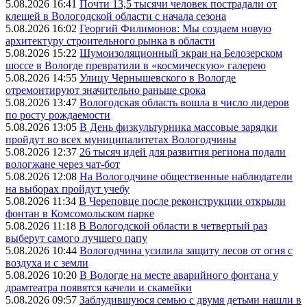
5.08.2026 16:41
Почти 13,5 тысячи человек пострадали от
клещей в Вологодской области с начала сезона
5.08.2026 16:02
Георгий Филимонов: Мы создаем новую
архитектуру строительного рынка в области
5.08.2026 15:22
Шумоизоляционный экран на Белозерском
шоссе в Вологде превратили в «космическую» галерею
5.08.2026 14:55
Улицу Чернышевского в Вологде
отремонтируют значительно раньше срока
5.08.2026 13:47
Вологодская область вошла в число лидеров
по росту рождаемости
5.08.2026 13:05
В День физкультурника массовые зарядки
пройдут во всех муниципалитетах Вологодчины
5.08.2026 12:37
26 тысяч идей для развития региона подали
вологжане через чат-бот
5.08.2026 12:08
На Вологодчине общественные наблюдатели
на выборах пройдут учебу
5.08.2026 11:34
В Череповце после реконструкции открыли
фонтан в Комсомольском парке
5.08.2026 11:18
В Вологодской области в четвертый раз
выберут самого лучшего папу
5.08.2026 10:44
Вологодчина усилила защиту лесов от огня с
воздуха и с земли
5.08.2026 10:20
В Вологде на месте аварийного фонтана у
драмтеатра появятся качели и скамейки
5.08.2026 09:57
Заблудившуюся семью с двумя детьми нашли в