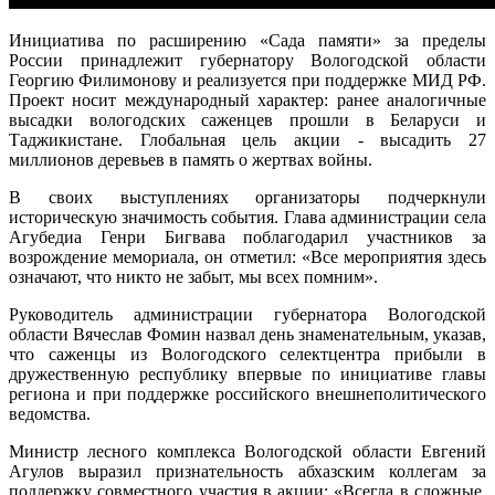
Инициатива по расширению «Сада памяти» за пределы
России принадлежит губернатору Вологодской области
Георгию Филимонову и реализуется при поддержке МИД РФ.
Проект носит международный характер: ранее аналогичные
высадки вологодских саженцев прошли в Беларуси и
Таджикистане. Глобальная цель акции - высадить 27
миллионов деревьев в память о жертвах войны.
В своих выступлениях организаторы подчеркнули
историческую значимость события. Глава администрации села
Агубедиа Генри Бигвава поблагодарил участников за
возрождение мемориала, он отметил: «Все мероприятия здесь
означают, что никто не забыт, мы всех помним».
Руководитель администрации губернатора Вологодской
области Вячеслав Фомин назвал день знаменательным, указав,
что саженцы из Вологодского селектцентра прибыли в
дружественную республику впервые по инициативе главы
региона и при поддержке российского внешнеполитического
ведомства.
Министр лесного комплекса Вологодской области Евгений
Агулов выразил признательность абхазским коллегам за
поддержку совместного участия в акции: «Всегда в сложные,