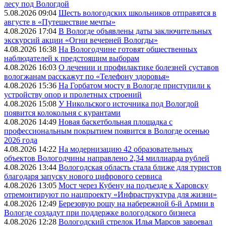
лесу под Вологдой
5.08.2026 09:04
Шесть вологодских школьников отправятся в
августе в «Путешествие мечты»
4.08.2026 17:04
В Вологде объявлены даты заключительных
экскурсий акции «Огни вечерней Вологды»
4.08.2026 16:38
На Вологодчине готовят общественных
наблюдателей к предстоящим выборам
4.08.2026 16:03
О лечении и профилактике болезней суставов
вологжанам расскажут по «Телефону здоровья»
4.08.2026 15:36
На Горбатом мосту в Вологде приступили к
устройству опор и пролетных строений
4.08.2026 15:08
У Никольского источника под Вологдой
появится колокольня с курантами
4.08.2026 14:49
Новая баскетбольная площадка с
профессиональным покрытием появится в Вологде осенью
2026 года
4.08.2026 14:22
На модернизацию 42 образовательных
объектов Вологодчины направлено 2,34 миллиарда рублей
4.08.2026 13:44
Вологодская область стала ближе для туристов
благодаря запуску нового цифрового сервиса
4.08.2026 13:05
Мост через Кубену на подъезде к Харовску
отремонтируют по нацпроекту «Инфраструктура для жизни»
4.08.2026 12:49
Березовую рощу на набережной 6-й Армии в
Вологде создадут при поддержке вологодского бизнеса
4.08.2026 12:28
Вологодский стрелок Илья Марсов завоевал