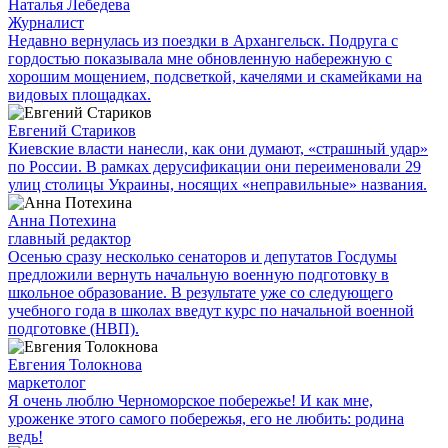
Наталья Лебедева
Журналист
Недавно вернулась из поездки в Архангельск. Подруга с
гордостью показывала мне обновленную набережную с
хорошим мощением, подсветкой, качелями и скамейками на
видовых площадках.
Евгений Стариков
Киевские власти нанесли, как они думают, «страшный удар»
по России. В рамках дерусификации они переименовали 29
улиц столицы Украины, носящих «неправильные» названия.
Анна Потехина
главный редактор
Осенью сразу несколько сенаторов и депутатов Госдумы
предложили вернуть начальную военную подготовку в
школьное образование. В результате уже со следующего
учебного года в школах введут курс по начальной военной
подготовке (НВП).
Евгения Толокнова
маркетолог
Я очень люблю Черноморское побережье! И как мне,
уроженке этого самого побережья, его не любить: родина
ведь!