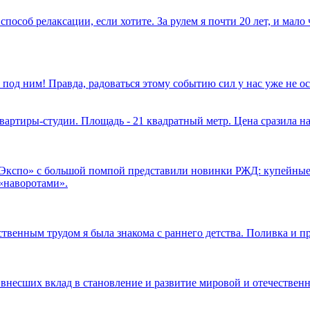
способ релаксации, если хотите. За рулем я почти 20 лет, и мал
 под ним! Правда, радоваться этому событию сил у нас уже не 
вартиры-студии. Площадь - 21 квадратный метр. Цена сразила на
.Экспо» с большой помпой представили новинки РЖД: купейные
«наворотами».
ственным трудом я была знакома с раннего детства. Поливка и п
 внесших вклад в становление и развитие мировой и отечественн