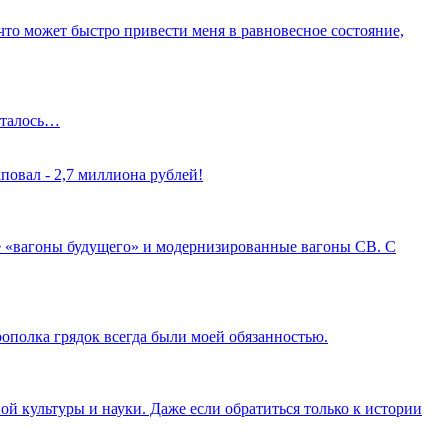
о что может быстро привести меня в равновесное состояние,
осталось…
повал - 2,7 миллиона рублей!
 «вагоны будущего» и модернизированные вагоны СВ. С
рополка грядок всегда были моей обязанностью.
ой культуры и науки. Даже если обратиться только к истории