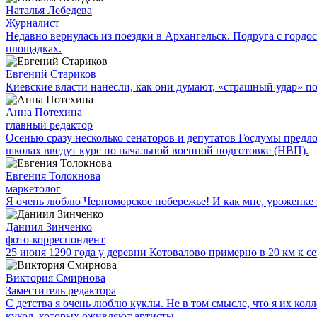
Наталья Лебедева
Журналист
Недавно вернулась из поездки в Архангельск. Подруга с гор
площадках.
Евгений Стариков
Киевские власти нанесли, как они думают, «страшный удар» 
Анна Потехина
главный редактор
Осенью сразу несколько сенаторов и депутатов Госдумы предл
школах введут курс по начальной военной подготовке (НВП).
Евгения Толокнова
маркетолог
Я очень люблю Черноморское побережье! И как мне, уроженке э
Даниил Зинченко
фото-корреспондент
25 июня 1290 года у деревни Котовалово примерно в 20 км к с
Виктория Смирнова
Заместитель редактора
С детства я очень люблю куклы. Не в том смысле, что я их ко
кукол, которых оживляют артисты.