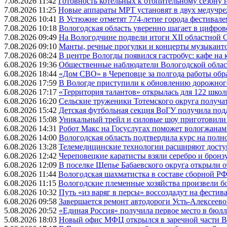
7.08.2026 11:42
Готовность котельных к отопительному сезону
7.08.2026 11:25
Новые аппараты МРТ установят в двух медучре
7.08.2026 10:41
В Устюжне отметят 774-летие города фестивале
7.08.2026 10:18
Вологодская область уверенно шагает в цифров
7.08.2026 09:49
На Вологодчине подвели итоги XII областной 
7.08.2026 09:10
Манты, речные прогулки и концерты музыканто
7.08.2026 08:24
В центре Вологды появился гастробус: кафе на
6.08.2026 19:36
Общественные наблюдатели Вологодской област
6.08.2026 18:44
«Дом СВО» в Череповце за полгода работы обр
6.08.2026 17:59
В Вологде приступили к обновлению дорожног
6.08.2026 17:17
«Территория талантов» открылась для 122 школ
6.08.2026 16:20
Сельские труженики Тотемского округа получат
6.08.2026 15:42
Детская футбольная секция ВоГУ получила по
6.08.2026 15:08
Уникальный трейл и силовые шоу приготовили
6.08.2026 14:31
Робот Макс на Госуслугах поможет вологжанам
6.08.2026 14:00
Вологодская область подтвердила курс на пол
6.08.2026 13:28
Телемедицинские технологии расширяют досту
6.08.2026 12:42
Череповецкие каратисты взяли серебро и бронзу
6.08.2026 12:09
В поселке Щепье Бабаевского округа открыли 
6.08.2026 11:44
Вологодская шахматистка в составе сборной РФ
6.08.2026 11:15
Вологодские племенные хозяйства произвели бо
6.08.2026 10:32
Путь «из варяг в персы» воссоздадут на фестив
6.08.2026 09:58
Завершается ремонт автодороги Усть-Алексеев
5.08.2026 20:52
«Единая Россия» получила первое место в бюлл
5.08.2026 18:03
Новый офис МФЦ открылся в заречной части 