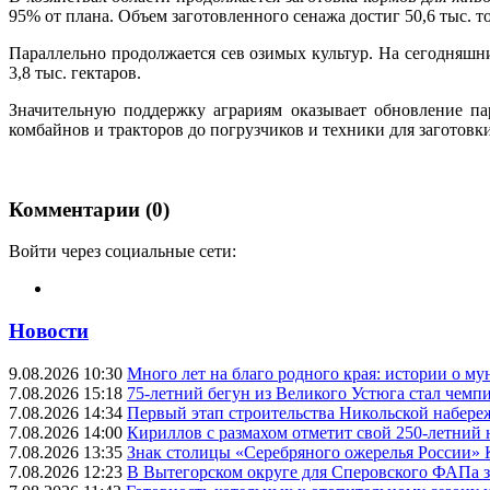
95% от плана. Объем заготовленного сенажа достиг 50,6 тыс. 
Параллельно продолжается сев озимых культур. На сегодняшни
3,8 тыс. гектаров.
Значительную поддержку аграриям оказывает обновление па
комбайнов и тракторов до погрузчиков и техники для заготовк
Комментарии (0)
Войти через социальные сети:
Новости
9.08.2026 10:30
Много лет на благо родного края: истории о 
7.08.2026 15:18
75-летний бегун из Великого Устюга стал чемп
7.08.2026 14:34
Первый этап строительства Никольской набере
7.08.2026 14:00
Кириллов с размахом отметит свой 250-летний
7.08.2026 13:35
Знак столицы «Серебряного ожерелья России» 
7.08.2026 12:23
В Вытегорском округе для Сперовского ФАПа з