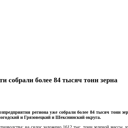
и собрали более 84 тысяч тонн зерна
зпредприятия региона уже собрали более 84 тысяч тонн зер
логодский и Грязовецкий и Шекснинский округа.
тноводства: на силос заложено 1612 тыс. тонн зеленой массы, чт