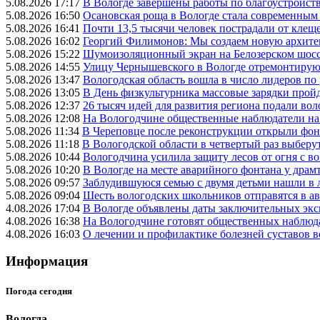
5.08.2026 17:17
В Вологде завершены работы по благоустройств
5.08.2026 16:50
Осановская роща в Вологде стала современным
5.08.2026 16:41
Почти 13,5 тысячи человек пострадали от клеще
5.08.2026 16:02
Георгий Филимонов: Мы создаем новую архитек
5.08.2026 15:22
Шумоизоляционный экран на Белозерском шосс
5.08.2026 14:55
Улицу Чернышевского в Вологде отремонтируют
5.08.2026 13:47
Вологодская область вошла в число лидеров по
5.08.2026 13:05
В День физкультурника массовые зарядки прой
5.08.2026 12:37
26 тысяч идей для развития региона подали вол
5.08.2026 12:08
На Вологодчине общественные наблюдатели на
5.08.2026 11:34
В Череповце после реконструкции открыли фон
5.08.2026 11:18
В Вологодской области в четвертый раз выберу
5.08.2026 10:44
Вологодчина усилила защиту лесов от огня с во
5.08.2026 10:20
В Вологде на месте аварийного фонтана у драмт
5.08.2026 09:57
Заблудившуюся семью с двумя детьми нашли в 
5.08.2026 09:04
Шесть вологодских школьников отправятся в а
4.08.2026 17:04
В Вологде объявлены даты заключительных эк
4.08.2026 16:38
На Вологодчине готовят общественных наблюд
4.08.2026 16:03
О лечении и профилактике болезней суставов 
Информация
Погода сегодня
Вологда