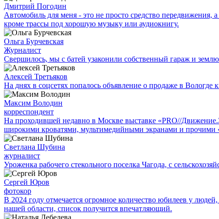
Дмитрий Погодин
Автомобиль для меня - это не просто средство передвижения, а 
кроме трассы под хорошую музыку или аудиокнигу.
Ольга Бурчевская
Журналист
Свершилось, мы с батей узаконили собственный гараж и землю
Алексей Третьяков
На днях в соцсетях попалось объявление о продаже в Вологде к
Максим Володин
корреспондент
На проходившей недавно в Мос­кве выставке «PRO//Движение
широкими кроватями, мультимедийными экранами и прочими 
Светлана Шубина
журналист
Уроженка рабочего стекольного поселка Чагода, с сельскохозяй
Сергей Юров
фотокор
В 2024 году отмечается огромное количество юбилеев у людей,
нашей области, список получится впечатляющий.