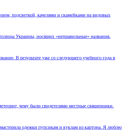
нием, подсветкой, качелями и скамейками на видовых
 столицы Украины, носящих «неправильные» названия.
ание. В результате уже со следующего учебного года в
 метеорит, чему были свидетелями местные священники.
, мастерила одежки пупсикам и куклам из картона. Я люблю