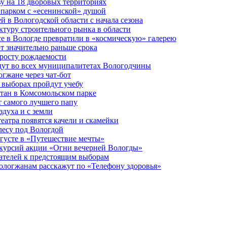
у на 18 дворовых территориях
 парком с «есенинской» душой
й в Вологодской области с начала сезона
туру строительного рынка в области
е в Вологде превратили в «космическую» галерею
 значительно раньше срока
 росту рождаемости
дут во всех муниципалитетах Вологодчины
огжане через чат-бот
 выборах пройдут учебу
тан в Комсомольском парке
т самого лучшего папу
здуха и с земли
еатра появятся качели и скамейки
лесу под Вологдой
вгусте в «Путешествие мечты»
скурсий акции «Огни вечерней Вологды»
ателей к предстоящим выборам
вологжанам расскажут по «Телефону здоровья»