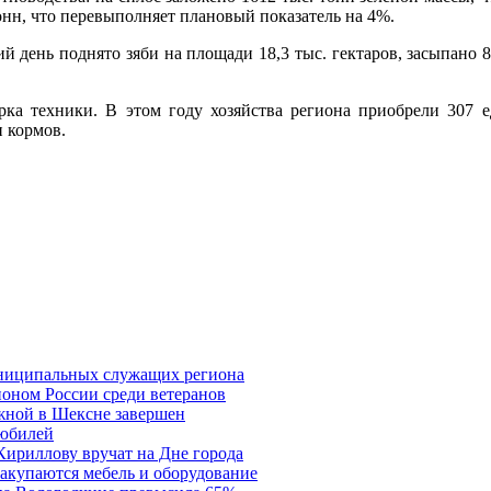
тонн, что перевыполняет плановый показатель на 4%.
й день поднято зяби на площади 18,3 тыс. гектаров, засыпано 
рка техники. В этом году хозяйства региона приобрели 307
и кормов.
муниципальных служащих региона
ионом России среди ветеранов
жной в Шексне завершен
 юбилей
Кириллову вручат на Дне города
акупаются мебель и оборудование