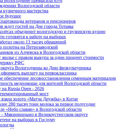
 на Вологодчине превысила 65%
ждениях Вологодской области
м кузнечного мастерства
ое будущее
Спартакиады ветеранов и пенсионеров
в ждут гостей на Дне города Тотьмы
 колёсах объединит вологодскую и грузинскую кухню
и готовятся к работе на выборах
аботал около 13 тысяч обращений
о полотна на Петрозаводской
ьников из Алчевска в Вологодской области
 жилье с правом выкупа за один процент стоимости
ддержку РФС
 округа Вологодчины ко Дню физкультурника
 оформить выплату на первоклассника
ное обеспечение лесовосстановления семенным материалом
пность медпомощи для жителей Вологодской области
 на Russia Open - 2026
отремонтированный мост
 взяла золото «Матча Дружбы» в Китае
лее 280 тысяч тонн молока за первое полугодие
але «Небо славян» в Вологодской области
о – Мякинницыно в Великоустюгском округе
етене на выборах в Госдуму
Вологды