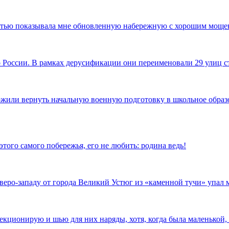
достью показывала мне обновленную набережную с хорошим моще
по России. В рамках дерусификации они переименовали 29 улиц
ожили вернуть начальную военную подготовку в школьное образов
того самого побережья, его не любить: родина ведь!
еверо-западу от города Великий Устюг из «каменной тучи» упал
ллекционирую и шью для них наряды, хотя, когда была маленькой