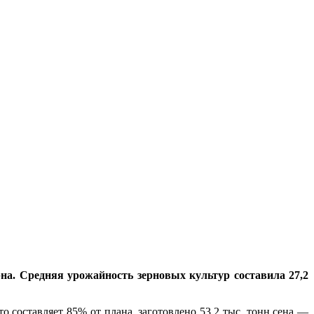
на. Средняя урожайность зерновых культур составила 27,2
о составляет 85% от плана, заготовлено 53,2 тыс. тонн сена —