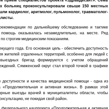
й прием специалистов проекта «ЗдравДесант». Семь
ых больниц проконсультировали свыше 150 местных
шли кардиолог, аритмолог, пульмонолог, травматолог-
алисты.
рекомендации по дальнейшему обследованию и тактике
 помощь оказывалась незамедлительно, на месте. Ряд
 по строгим медицинским показаниям.
кущего года. Его основная цель - обеспечить доступность
я жителей отдаленных территорий, особенно для людей с
 выездных бригад формируются с учетом обращений
ждений. Сямженский округ стал второй точкой в графике
 доступности и качества медицинской помощи - одна из
а «Продолжительная и активная жизнь». В рамках этой
ярные выезды врачей в муниципалитеты области, чтобы
нсультацию, не покидая свой район.
х федерального нацпроекта «Продолжительная и активная