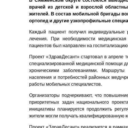
В Сямженском округе состоялся выездно
врачей из детской и взрослой областн
жителей. В состав мобильной бригады во
ортопед и другие узкопрофильные специ
Каждый пациент получил индивидуальные 
лечения. При необходимости медицинская
пациентов был направлен на госпитализацию
Проект «ЗдравДесант» стартовал в апреле те
специализированной медицинской помощи дл
хроническими заболеваниями. Маршруты
населения и потребностей районных медучре
работы мобильных специалистов.
Организаторы подчеркивают, что повышение
приоритетных задач национального проект
инициативы планируется продолжить регул
жители могли получать квалифицированную ко
Проект «ЗдравДесант» реализуется в рамка