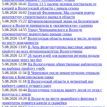
5.08.2026 16:41
Почти 13,5 тысячи человек пострадали от
клещей в Вологодской области с начала сезона
5.08.2026 16:02
Георгий Филимонов: Мы создаем новую
архитектуру строительного рынка в области
5.08.2026 15:22
Шумоизоляционный экран на Белозерском
е
шоссе в Вологде превратили в «космическую» галерею
5.08.2026 14:55
Улицу Чернышевского в Вологде
отремонтируют значительно раньше срока
5.08.2026 13:47
Вологодская область вошла в число лидеров
по росту рождаемости
5.08.2026 13:05
В День физкультурника массовые зарядки
пройдут во всех муниципалитетах Вологодчины
5.08.2026 12:37
26 тысяч идей для развития региона подали
вологжане через чат-бот
5.08.2026 12:08
На Вологодчине общественные наблюдатели
на выборах пройдут учебу
5.08.2026 11:34
В Череповце после реконструкции открыли
фонтан в Комсомольском парке
5.08.2026 11:18
В Вологодской области в четвертый раз
выберут самого лучшего папу
5.08.2026 10:44
Вологодчина усилила защиту лесов от огня с
воздуха и с земли
5.08.2026 10:20
В Вологде на месте аварийного фонтана у
драмтеатра появятся качели и скамейки