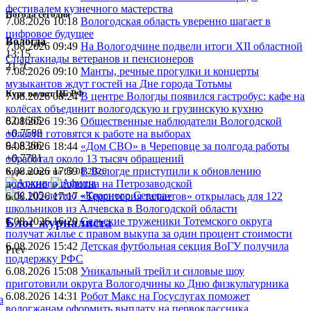
фестивалем кузнечного мастерства
Погода сегодня
7.08.2026 10:18
Вологодская область уверенно шагает в
цифровое будущее
Вологда
7.08.2026 09:49
На Вологодчине подвели итоги XII областной
13:15
Спартакиады ветеранов и пенсионеров
21 °C
7.08.2026 09:10
Манты, речные прогулки и концерты
музыкантов ждут гостей на Дне города Тотьмы
Курс валют ЦБ РФ
7.08.2026 08:24
В центре Вологды появился гастробус: кафе на
колёсах объединит вологодскую и грузинскую кухню
82.1665
6.08.2026 19:36
Общественные наблюдатели Вологодской
+0.7588
области готовятся к работе на выборах
94.8366
6.08.2026 18:44
«Дом СВО» в Череповце за полгода работы
+0.7781
обработал около 13 тысяч обращений
6.08.2026 17:59
В Вологде приступили к обновлению
Курс валют на 08.08.2026
дорожного полотна на Петрозаводской
6.08.2026 17:17
«Территория талантов» открылась для 122
школьников из Алчевска в Вологодской области
6.08.2026 16:20
Сельские труженики Тотемского округа
Блог журналиста
получат жилье с правом выкупа за один процент стоимости
6.08.2026 15:42
Детская футбольная секция ВоГУ получила
Prev
поддержку РФС
6.08.2026 15:08
Уникальный трейл и силовые шоу
приготовили округа Вологодчины ко Дню физкультурника
6.08.2026 14:31
Робот Макс на Госуслугах поможет
а
вологжанам оформить выплату на первоклассника