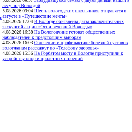
5.08.2026 09:57
Заблудившуюся семью с двумя детьми нашли в
лесу под Вологдой
5.08.2026 09:04
Шесть вологодских школьников отправятся в
августе в «Путешествие мечты»
ко
4.08.2026 17:04
В Вологде объявлены даты заключительных
экскурсий акции «Огни вечерней Вологды»
4.08.2026 16:38
На Вологодчине готовят общественных
наблюдателей к предстоящим выборам
4.08.2026 16:03
О лечении и профилактике болезней суставов
вологжанам расскажут по «Телефону здоровья»
4.08.2026 15:36
На Горбатом мосту в Вологде приступили к
устройству опор и пролетных строений