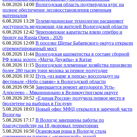
6.08.2026 14:00
Вологодская область подтвердила курс на
полное обеспечение лесовосстановления семенным
материалом
6.08.2026 13:28
Телемедицинские технологии расширяют
доступность медпомощи для жителей Вологодской области
6.08.2026 12:42
Череповецкие каратисты взяли серебро и
бронзу на Russia Open - 2026
6.08.2026 12:09
В поселке Щепье Бабаевского округа открыли
отремонтированный мост
6.08.2026 11:44
Вологодская шахматистка в составе сборной
РФ взяла золото «Матча Дружбы» в Китае
6.08.2026 11:15
Вологодские племенные хозяйства произвели
более 280 тысяч тонн молока за первое полугодие
6.08.2026 10:32
Путь «из варяг в персы» воссоздадут на
фестивале «Небо славян» в Вологодской области
6.08.2026 09:58
Завершается ремонт автодороги Усть-
Алексеево – Мякинницыно в Великоустюгском округе
,
5.08.2026 20:52
«Единая Россия» получила первое место в
бюллетене на выборах в Госдуму
5.08.2026 18:03
Новый офис МФЦ открылся в заречной части
Вологды
5.08.2026 17:17
В Вологде завершены работы по
благоустройству на 18 дворовых территориях
5.08.2026 16:50
Осановская роща в Вологде стала
современным парком с «есенинской» душой