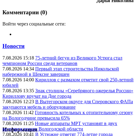
Дарья Николина
Комментарии (0)
Войти через социальные сети:
Новости
7.08.2026 15:18
75-летний бегун из Великого Устюга стал
чемпионом России среди ветеранов
7.08.2026 14:34
Первый этап строительства Никольской
набережной в Шексне завершен
7.08.2026 14:00
Кириллов с размахом отметит свой 250-летний
юбилей
7.08.2026 13:35
Знак столицы «Серебряного ожерелья России»
Кириллову вручат на Дне города
7.08.2026 12:23
В Вытегорском округе для Сперовского ФАПа
закупаются мебель и оборудование
7.08.2026 11:42
Готовность котельных к отопительному сезону
на Вологодчине превысила 65%
7.08.2026 11:25
Новые аппараты МРТ установят в двух
медучреждениях Вологодской области
Информация
7.08.2026 10:41
В Устюжне отметят 774-летие города