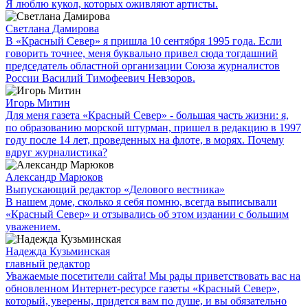
Я люблю кукол, которых оживляют артисты.
Светлана Дамирова
В «Красный Север» я пришла 10 сентября 1995 года. Если
говорить точнее, меня буквально привел сюда тогдашний
председатель областной организации Союза журналистов
России Василий Тимофеевич Невзоров.
Игорь Митин
Для меня газета «Красный Север» - большая часть жизни: я,
по образованию морской штурман, пришел в редакцию в 1997
году после 14 лет, проведенных на флоте, в морях. Почему
вдруг журналистика?
Александр Марюков
Выпускающий редактор «Делового вестника»
В нашем доме, сколько я себя помню, всегда выписывали
«Красный Север» и отзывались об этом издании с большим
уважением.
Надежда Кузьминская
главный редактор
Уважаемые посетители сайта! Мы рады приветствовать вас на
обновленном Интернет-ресурсе газеты «Красный Север»,
который, уверены, придется вам по душе, и вы обязательно