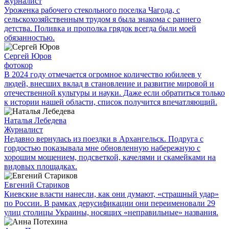
журналист
Уроженка рабочего стекольного поселка Чагода, с
сельскохозяйственным трудом я была знакома с раннего
детства. Поливка и прополка грядок всегда были моей
обязанностью.
Сергей Юров
фотокор
В 2024 году отмечается огромное количество юбилеев у
людей, внесших вклад в становление и развитие мировой и
отечественной культуры и науки. Даже если обратиться только
к истории нашей области, список получится впечатляющий.
Наталья Лебедева
Журналист
Недавно вернулась из поездки в Архангельск. Подруга с
гордостью показывала мне обновленную набережную с
хорошим мощением, подсветкой, качелями и скамейками на
видовых площадках.
Евгений Стариков
Киевские власти нанесли, как они думают, «страшный удар»
по России. В рамках дерусификации они переименовали 29
улиц столицы Украины, носящих «неправильные» названия.