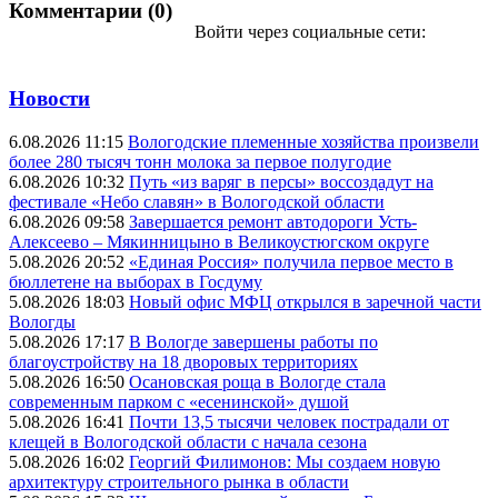
Комментарии (0)
Войти через социальные сети:
Новости
6.08.2026 11:15
Вологодские племенные хозяйства произвели
более 280 тысяч тонн молока за первое полугодие
6.08.2026 10:32
Путь «из варяг в персы» воссоздадут на
фестивале «Небо славян» в Вологодской области
6.08.2026 09:58
Завершается ремонт автодороги Усть-
Алексеево – Мякинницыно в Великоустюгском округе
5.08.2026 20:52
«Единая Россия» получила первое место в
бюллетене на выборах в Госдуму
5.08.2026 18:03
Новый офис МФЦ открылся в заречной части
Вологды
5.08.2026 17:17
В Вологде завершены работы по
благоустройству на 18 дворовых территориях
5.08.2026 16:50
Осановская роща в Вологде стала
современным парком с «есенинской» душой
5.08.2026 16:41
Почти 13,5 тысячи человек пострадали от
клещей в Вологодской области с начала сезона
5.08.2026 16:02
Георгий Филимонов: Мы создаем новую
архитектуру строительного рынка в области