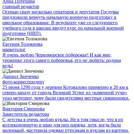
Анна Потехина
главный редактор
Осенью сразу несколько сенаторов и депутатов Госдумы
предложили вернуть начальную военную подготовку в
школьное образование. В результате уже со следующего
учебного года в школах введут курс по начальной военной
подготовке (НВП).
Евгения Толокнова
маркетолог
Я очень люблю Черноморское побережье! И как мне,
уроженке этого самого побережья, его не любить: родина
ведь!
Даниил Зинченко
фото-корреспондент
25 июня 1290 года у деревни Котовалово примерно в 20 км к
северо-западу от города Великий Устюг из «каменной тучи»
упал метеорит, чему были свидетелями местные священники.
Виктория Смирнова
Заместитель редактора
С детства я очень люблю куклы. Не в том смысле, что я их
коллекционирую и шью для них наряды, хотя, когда была
маленькой, мастерила одежки пупсикам и куклам из картона.