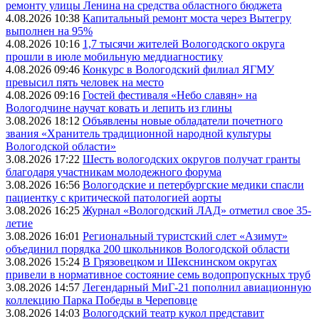
ремонту улицы Ленина на средства областного бюджета
4.08.2026 10:38
Капитальный ремонт моста через Вытегру
выполнен на 95%
4.08.2026 10:16
1,7 тысячи жителей Вологодского округа
прошли в июле мобильную меддиагностику
4.08.2026 09:46
Конкурс в Вологодский филиал ЯГМУ
превысил пять человек на место
4.08.2026 09:16
Гостей фестиваля «Небо славян» на
Вологодчине научат ковать и лепить из глины
3.08.2026 18:12
Объявлены новые обладатели почетного
звания «Хранитель традиционной народной культуры
Вологодской области»
3.08.2026 17:22
Шесть вологодских округов получат гранты
благодаря участникам молодежного форума
3.08.2026 16:56
Вологодские и петербургские медики спасли
пациентку с критической патологией аорты
3.08.2026 16:25
Журнал «Вологодский ЛАД» отметил свое 35-
летие
3.08.2026 16:01
Региональный туристский слет «Азимут»
объединил порядка 200 школьников Вологодской области
3.08.2026 15:24
В Грязовецком и Шекснинском округах
привели в нормативное состояние семь водопропускных труб
3.08.2026 14:57
Легендарный МиГ-21 пополнил авиационную
коллекцию Парка Победы в Череповце
3.08.2026 14:03
Вологодский театр кукол представит