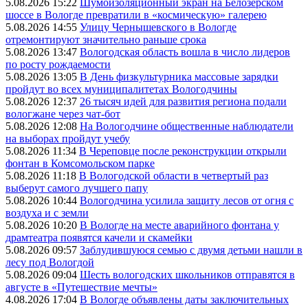
5.08.2026 15:22
Шумоизоляционный экран на Белозерском
шоссе в Вологде превратили в «космическую» галерею
5.08.2026 14:55
Улицу Чернышевского в Вологде
отремонтируют значительно раньше срока
5.08.2026 13:47
Вологодская область вошла в число лидеров
по росту рождаемости
5.08.2026 13:05
В День физкультурника массовые зарядки
пройдут во всех муниципалитетах Вологодчины
5.08.2026 12:37
26 тысяч идей для развития региона подали
вологжане через чат-бот
5.08.2026 12:08
На Вологодчине общественные наблюдатели
на выборах пройдут учебу
5.08.2026 11:34
В Череповце после реконструкции открыли
фонтан в Комсомольском парке
5.08.2026 11:18
В Вологодской области в четвертый раз
выберут самого лучшего папу
5.08.2026 10:44
Вологодчина усилила защиту лесов от огня с
воздуха и с земли
5.08.2026 10:20
В Вологде на месте аварийного фонтана у
драмтеатра появятся качели и скамейки
5.08.2026 09:57
Заблудившуюся семью с двумя детьми нашли в
лесу под Вологдой
5.08.2026 09:04
Шесть вологодских школьников отправятся в
августе в «Путешествие мечты»
4.08.2026 17:04
В Вологде объявлены даты заключительных