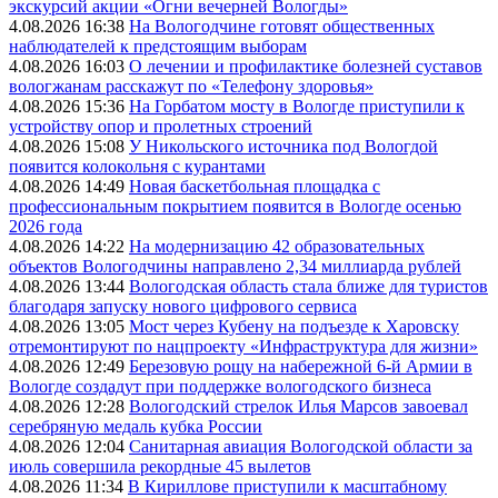
экскурсий акции «Огни вечерней Вологды»
4.08.2026 16:38
На Вологодчине готовят общественных
наблюдателей к предстоящим выборам
4.08.2026 16:03
О лечении и профилактике болезней суставов
вологжанам расскажут по «Телефону здоровья»
4.08.2026 15:36
На Горбатом мосту в Вологде приступили к
устройству опор и пролетных строений
4.08.2026 15:08
У Никольского источника под Вологдой
появится колокольня с курантами
4.08.2026 14:49
Новая баскетбольная площадка с
профессиональным покрытием появится в Вологде осенью
2026 года
4.08.2026 14:22
На модернизацию 42 образовательных
объектов Вологодчины направлено 2,34 миллиарда рублей
4.08.2026 13:44
Вологодская область стала ближе для туристов
благодаря запуску нового цифрового сервиса
4.08.2026 13:05
Мост через Кубену на подъезде к Харовску
отремонтируют по нацпроекту «Инфраструктура для жизни»
4.08.2026 12:49
Березовую рощу на набережной 6-й Армии в
Вологде создадут при поддержке вологодского бизнеса
4.08.2026 12:28
Вологодский стрелок Илья Марсов завоевал
серебряную медаль кубка России
4.08.2026 12:04
Санитарная авиация Вологодской области за
июль совершила рекордные 45 вылетов
4.08.2026 11:34
В Кириллове приступили к масштабному