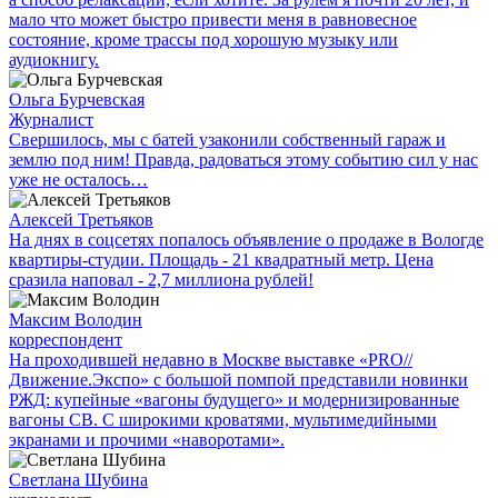
мало что может быстро привести меня в равновесное
состояние, кроме трассы под хорошую музыку или
аудиокнигу.
Ольга Бурчевская
Журналист
Свершилось, мы с батей узаконили собственный гараж и
землю под ним! Правда, радоваться этому событию сил у нас
уже не осталось…
Алексей Третьяков
На днях в соцсетях попалось объявление о продаже в Вологде
квартиры-студии. Площадь - 21 квадратный метр. Цена
сразила наповал - 2,7 миллиона рублей!
Максим Володин
корреспондент
На проходившей недавно в Мос­кве выставке «PRO//
Движение.Экспо» с большой помпой представили новинки
РЖД: купейные «вагоны будущего» и модернизированные
вагоны СВ. С широкими кроватями, мультимедийными
экранами и прочими «наворотами».
Светлана Шубина