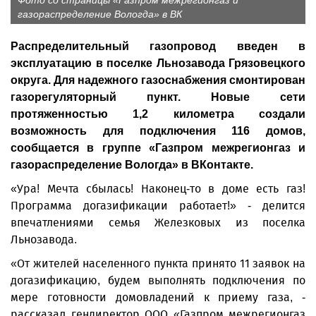
Фото со страницы «Газпром межрегионгаз и
газораспределение Вологда» в ВК
Распределительный газопровод введен в
эксплуатацию в поселке Льнозавода Грязовецкого
округа. Для надежного газоснабжения смонтирован
газорегуляторный пункт. Новые сети
протяженностью 1,2 километра создали
возможность для подключения 116 домов,
сообщается в группе «Газпром межрегионгаз и
газораспределение Вологда» в ВКонтакте.
«Ура! Мечта сбылась! Наконец-то в доме есть газ!
Программа догазификации работает!» - делится
впечатлениями семья Железковых из поселка
Льнозавода.
«От жителей населенного пункта принято 11 заявок на
догазификацию, будем выполнять подключения по
мере готовности домовладений к приему газа, -
рассказал гендиректор ООО «Газпром межрегионгаз