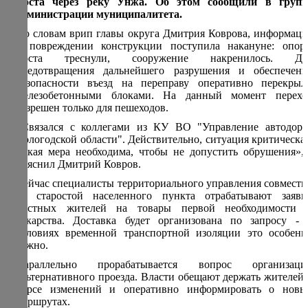
моста через реку Унжа. Об этом сообщили в групп
администрации муниципалитета.
По словам врип главы округа Дмитрия Коврова, информаци
о повреждении конструкции поступила накануне: опор
моста треснули, сооружение накренилось. Дл
предотвращения дальнейшего разрушения и обеспечени
безопасности въезд на переправу оперативно перекрыл
железобетонными блоками. На данный момент перехо
разрешен только для пешеходов.
«Связался с коллегами из КУ ВО "Управление автодоро
Вологодской области". Действительно, ситуация критическая
Такая мера необходима, чтобы не допустить обрушения», 
пояснил Дмитрий Ковров.
Сейчас специалисты территориального управления совместн
со старостой населенного пункта отрабатывают заявк
местных жителей на товары первой необходимости 
лекарства. Доставка будет организована по запросу - 
условиях временной транспортной изоляции это особенн
важно.
Параллельно прорабатывается вопрос организаци
альтернативного проезда. Власти обещают держать жителей 
курсе изменений и оперативно информировать о новы
маршрутах.