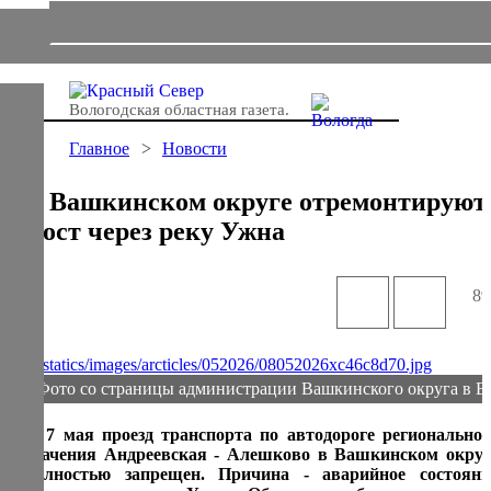
Вологодская областная газета.
Главное
Новости
В Вашкинском округе отремонтируют
мост через реку Ужна
89
Фото со страницы администрации Вашкинского округа в 
С 7 мая проезд транспорта по автодороге региональног
значения Андреевская - Алешково в Вашкинском округ
полностью запрещен. Причина - аварийное состояни