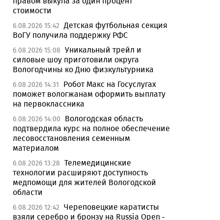
правом выкупа за один процент
стоимости
Детская футбольная секция
6.08.2026 15:42
ВоГУ получила поддержку РФС
Уникальный трейл и
6.08.2026 15:08
силовые шоу приготовили округа
Вологодчины ко Дню физкультурника
Робот Макс на Госуслугах
6.08.2026 14:31
поможет вологжанам оформить выплату
на первоклассника
Вологодская область
6.08.2026 14:00
подтвердила курс на полное обеспечение
лесовосстановления семенным
материалом
Телемедицинские
6.08.2026 13:28
технологии расширяют доступность
медпомощи для жителей Вологодской
области
Череповецкие каратисты
6.08.2026 12:42
взяли серебро и бронзу на Russia Open -