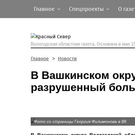
Главное
Спецпроекты
О газе
Вологодская областная газета.
Основана в мае 19
Главное
Новости
В Вашкинском окру
разрушенный бол
Фото со страницы Георгия Филимонова в ВК