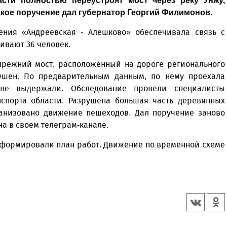
сти полностью переустроят мост через реку Унжу,
кое поручение дал губернатор Георгий Филимонов.
ения «Андреевская - Алешково» обеспечивала связь с
ивают 36 человек.
прежний мост, расположенный на дороге регионального
рушен. По предварительным данным, по нему проехала
 не выдержали. Обследование провели специалисты
нспорта области. Разрушена большая часть деревянных
ганизовано движение пешеходов. Дал поручение заново
на в своем телеграм-канале.
сформировали план работ. Движение по временной схеме