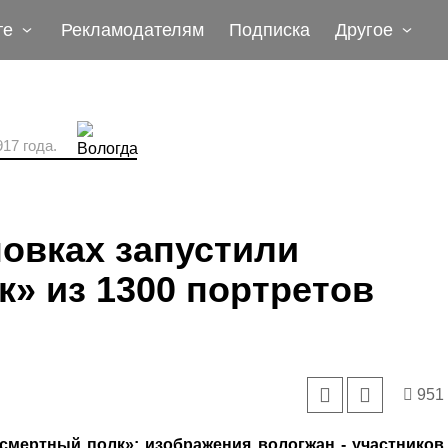
те
Рекламодателям
Подписка
Другое
17 года.
новках запустили
» из 1300 портретов
951
смертный полк»: изображения вологжан - участников