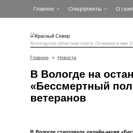
Главное
Спецпроекты
О газе
Вологодская областная газета.
Основана в мае 19
Главное
Новости
В Вологде на оста
«Бессмертный полк
ветеранов
В Вологде стартовала онлайн-акция «Бес