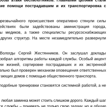
розы атаки беспилотников. Главными целями стали
ание помощи пострадавшим и их транспортировка с
чрезвычайного происшествия оперативно стянули силы
ействиях были задействованы аминистрация города,
ды медиков, а также специалисты ресурсоснабжающих
других структур. На месте незамедлительно развернули
 Вологды Сергей Жестянников. Он заслушал доклады
азобрал алгоритмы работы каждой службы. Особый акцент
нии жизней, сортировке пострадавших и их экстренной
тельно был проверен механизм оповещения ответственных
егающих домов с помощью общественного транспорта.
 подобные тренировки становятся системной работой, а не
 и любая заминка может стоить слишком дорого. Каждый шаг
се службы – понимать не только свою задачу, но и общую