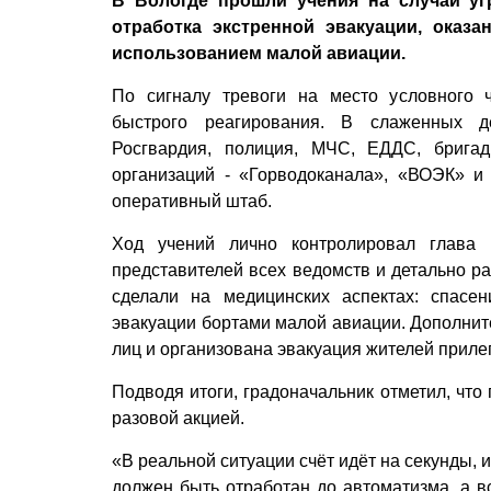
В Вологде прошли учения на случай уг
отработка экстренной эвакуации, оказ
использованием малой авиации.
По сигналу тревоги на место условного 
быстрого реагирования. В слаженных д
Росгвардия, полиция, МЧС, ЕДДС, брига
организаций - «Горводоканала», «ВОЭК» и 
оперативный штаб.
Ход учений лично контролировал глава
представителей всех ведомств и детально р
сделали на медицинских аспектах: спасе
эвакуации бортами малой авиации. Дополни
лиц и организована эвакуация жителей прил
Подводя итоги, градоначальник отметил, что
разовой акцией.
«В реальной ситуации счёт идёт на секунды,
должен быть отработан до автоматизма, а в