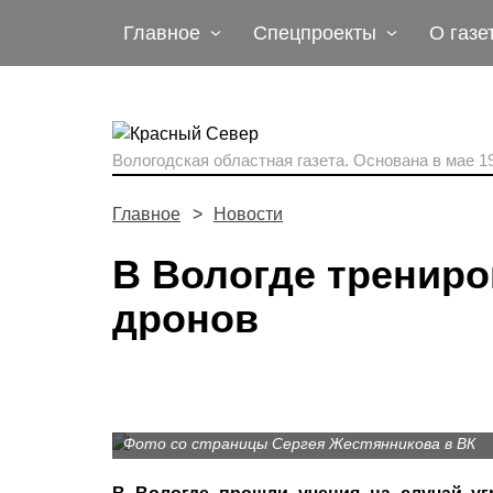
Главное
Спецпроекты
О газе
Вологодская областная газета.
Основана в мае 19
Главное
Новости
В Вологде трениро
дронов
Фото со страницы Сергея Жестянникова в ВК