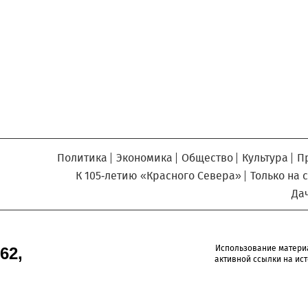
Север», который, уверены,
Кузьминская
главный
придется вам по душе, и вы
редактор
обязательно добавите его в
свои закладки.
Политика
Экономика
Общество
Культура
П
К 105-летию «Красного Севера»
Только на 
Да
Использование матери
62,
активной ссылки на ист