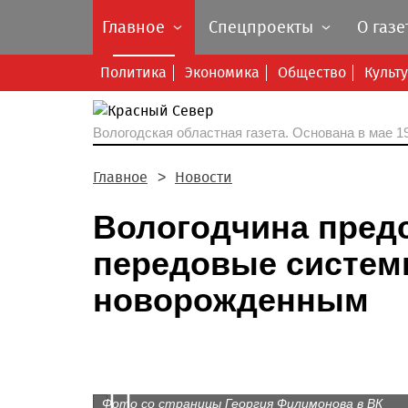
Главное
Спецпроекты
О газе
Политика
Экономика
Общество
Культ
Вологодская областная газета.
Основана в мае 19
Главное
Новости
Вологодчина пред
передовые систе
новорожденным
Prev
Фото со страницы Георгия Филимонова в ВК