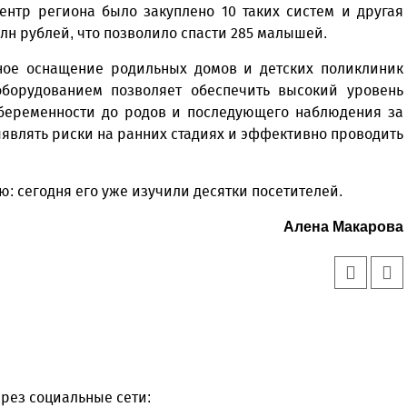
ентр региона было закуплено 10 таких систем и другая
млн рублей, что позволило спасти 285 малышей.
дное оснащение родильных домов и детских поликлиник
борудованием позволяет обеспечить высокий уровень
 беременности до родов и последующего наблюдения за
ыявлять риски на ранних стадиях и эффективно проводить
: сегодня его уже изучили десятки посетителей.
Алена Макарова
Уважаемые посетители сайта
Мы рады приветствовать ва
на обновленном Интернет-
ресурсе газеты «Красный
Надежда
рез социальные сети: