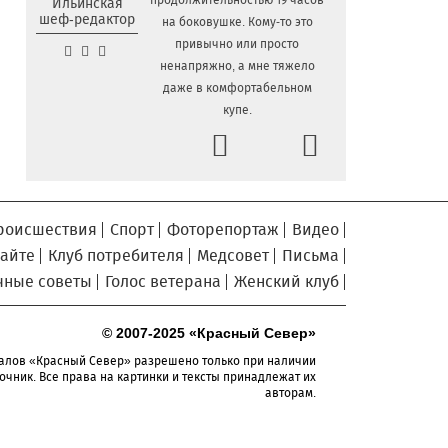
продолжительностью 19 часов
Ильинская
славян» в Вологодской области
шеф-редактор
на боковушке. Кому-то это
Завершается ремонт
6.08.2026 09:58
привычно или просто
автодороги Усть-Алексеево –
ненапряжно, а мне тяжело
Мякинницыно в Великоустюгском округе
даже в комфортабельном
«Единая Россия» получила
купе.
5.08.2026 20:52
первое место в бюллетене на выборах в
Prev
Next
Госдуму
Новый офис МФЦ открылся
5.08.2026 18:03
в заречной части Вологды
роисшествия
Спорт
Фоторепортаж
Видео
В Вологде завершены
5.08.2026 17:17
работы по благоустройству на 18
сайте
Клуб потребителя
Медсовет
Письма
дворовых территориях
чные советы
Голос ветерана
Женский клуб
Осановская роща в Вологде
5.08.2026 16:50
стала современным парком с
© 2007-2025 «Красный Север»
«есенинской» душой
алов «Красный Север» разрешено только при наличии
Почти 13,5 тысячи человек
очник. Все права на картинки и тексты принадлежат их
5.08.2026 16:41
авторам.
пострадали от клещей в Вологодской
области с начала сезона