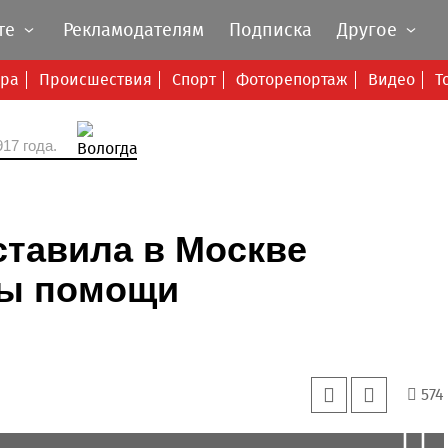
те
Рекламодателям
Подписка
Другое
ура
Происшествия
Спорт
Фоторепортаж
Видео
Т
17 года.
ставила в Москве
мы помощи
574