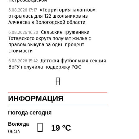
«Территория талантов»
6.08.2026 17:17
открылась для 122 школьников из
Алчевска в Вологодской области
Сельские труженики
6.08.2026 16:20
Тотемского округа получат жилье с
правом выкупа за один процент
стоимости
Детская футбольная секция
6.08.2026 15:42
ВоГУ получила поддержку РФС
Уникальный трейл и
6.08.2026 15:08
силовые шоу приготовили округа
Вологодчины ко Дню физкультурника
ИНФОРМАЦИЯ
Робот Макс на Госуслугах
6.08.2026 14:31
поможет вологжанам оформить выплату
на первоклассника
Погода сегодня
Вологодская область
6.08.2026 14:00
Вологда
19 °C
подтвердила курс на полное
06:34
обеспечение лесовосстановления