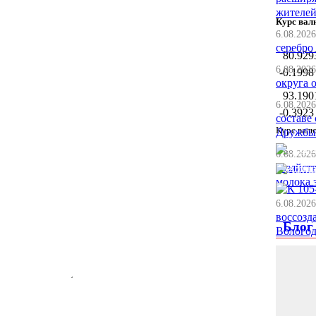
жителей
Курс вал
6.08.2026
серебро 
80.929
6.08.2026
-0.1998
округа 
93.190
6.08.2026
-0.3923
составе
Курс валю
Дружбы»
6.08.2026
хозяйст
молока 
6.08.2026
воссозд
Блог
Вологод
6.08.2026
автодор
Великоу
5.08.2026
первое 