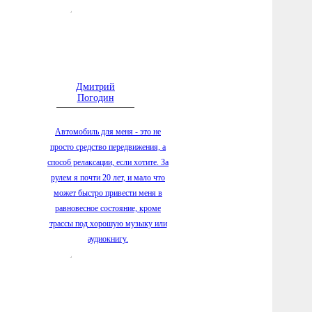
5.08.2026
фонтана
скамейк
5.08.2026
детьми 
Дмитрий
5.08.2026
Погодин
школьни
«Путеше
Автомобиль для меня - это не
4.08.2026
просто средство передвижения, а
заключи
способ релаксации, если хотите. За
вечерне
рулем я почти 20 лет, и мало что
4.08.2026
может быстро привести меня в
обществ
равновесное состояние, кроме
выбора
трассы под хорошую музыку или
аудиокнигу.
4.08.2026
болезне
«Телефо
4.08.2026
приступ