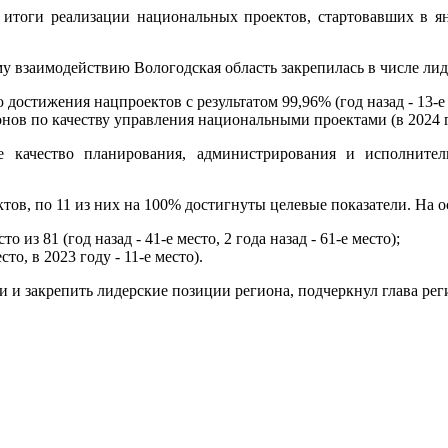
тоги реализации национальных проектов, стартовавших в ян
у взаимодействию Вологодская область закрепилась в числе лид
 достижения нацпроектов с результатом 99,96% (год назад - 13-е м
ионов по качеству управления национальными проектами (в 2024 год
 качество планирования, администрирования и исполните
тов, по 11 из них на 100% достигнуты целевые показатели. На о
 из 81 (год назад - 41-е место, 2 года назад - 61-е место);
сто, в 2023 году - 11-е место).
и и закрепить лидерские позиции региона, подчеркнул глава рег