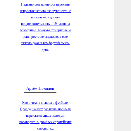
5.08.2026
Недавно мне пришлось пережить
Вологде
непростое испытание: путешествие
срока
по железной дороге
5.08.2026
продолжительностью 19 часов на
число л
боковушке. Кому-то это привычно
5.08.2026
или просто ненапряжно, а мне
массовы
тяжело даже в комфортабельном
муници
купе.
5.08.2026
региона
5.08.2026
наблюда
5.08.2026
Артём Помялов
реконст
Комсомо
Кто о чем, а я снова о футболе.
5.08.2026
Правда, на этот раз наша любимая
четверт
игра станет лишь поводом
5.08.2026
поговорить о двойных европейских
лесов от
стандартах.