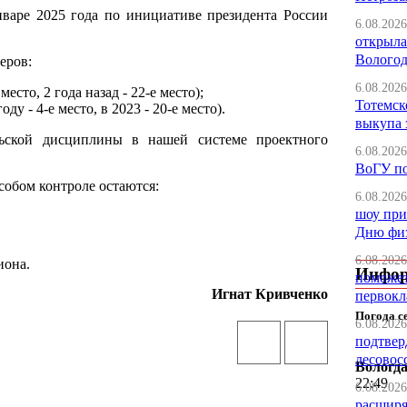
варе 2025 года по инициативе президента России
6.08.2026
открыла
Вологод
еров:
6.08.2026
есто, 2 года назад - 22-е место);
Тотемск
у - 4-е место, в 2023 - 20-е место).
выкупа 
льской дисциплины в нашей системе проектного
6.08.2026
ВоГУ п
собом контроле остаются:
6.08.2026
шоу при
Дню физ
6.08.2026
иона.
Инфо
поможет
Игнат Кривченко
первокл
Погода с
6.08.2026
подтвер
лесовос
Вологд
22:49
6.08.2026
расширя