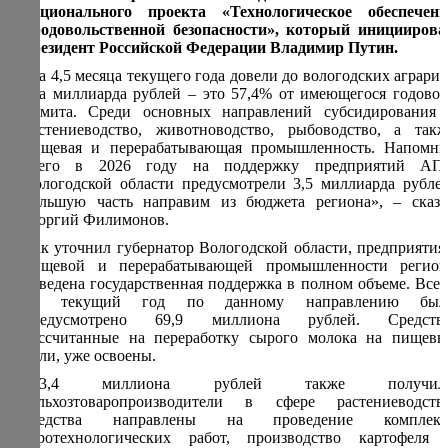
национального проекта «Технологическое обеспечени
продовольственной безопасности», который инициирова
президент Российской Федерации Владимир Путин.
«За 4,5 месяца текущего года довели до вологодских аграрие
два миллиарда рублей – это 57,4% от имеющегося годовог
лимита. Среди основных направлений субсидирования 
растениеводство, животноводство, рыбоводство, а такж
пищевая и перерабатывающая промышленность. Напомню
всего в 2026 году на поддержку предприятий АП
Вологодской области предусмотрели 3,5 миллиарда рублей
большую часть направим из бюджета региона», – сказа
Георгий Филимонов.
Как уточнил губернатор Вологодской области, предприятия
пищевой и перерабатывающей промышленности регион
доведена государственная поддержка в полном объеме. Всег
на текущий год по данному направлению был
предусмотрено 69,9 миллиона рублей. Средства
рассчитанные на переработку сырого молока на пищевы
цели, уже освоены.
643,4 миллиона рублей также получил
сельхозтоваропроизводители в сфере растениеводства
средства направлены на проведение комплекс
агротехнологических работ, производство картофеля 