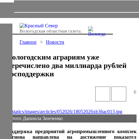
Вологодская областная газета.
Главное
Новости
Вологодским аграриям уже
перечислено два миллиарда рублей
господдержки
61
Фото Даниила Зинченко
Поддержка предприятий агропромышленного комплекс
региона направлена на достижение показателе