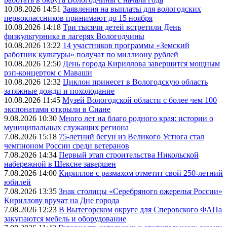
10.08.2026 14:51
Заявления на выплаты для вологодских
первоклассников принимают до 15 ноября
10.08.2026 14:18
Три тысячи детей встретили День
физкультурника в лагерях Вологодчины
10.08.2026 13:22
14 участников программы «Земский
работник культуры» получат по миллиону рублей
10.08.2026 12:50
День города Кириллова завершится мощным
рэп-концертом с Маваши
10.08.2026 12:32
Циклон принесет в Вологодскую область
затяжные дожди и похолодание
10.08.2026 11:45
Музей Вологодской области с более чем 100
экспонатами открыли в Сиане
9.08.2026 10:30
Много лет на благо родного края: истории о
муниципальных служащих региона
7.08.2026 15:18
75-летний бегун из Великого Устюга стал
чемпионом России среди ветеранов
7.08.2026 14:34
Первый этап строительства Никольской
набережной в Шексне завершен
7.08.2026 14:00
Кириллов с размахом отметит свой 250-летний
юбилей
7.08.2026 13:35
Знак столицы «Серебряного ожерелья России»
Кириллову вручат на Дне города
7.08.2026 12:23
В Вытегорском округе для Сперовского ФАПа
закупаются мебель и оборудование