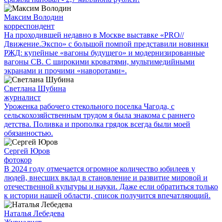
Максим Володин
корреспондент
На проходившей недавно в Мос­кве выставке «PRO//
Движение.Экспо» с большой помпой представили новинки
РЖД: купейные «вагоны будущего» и модернизированные
вагоны СВ. С широкими кроватями, мультимедийными
экранами и прочими «наворотами».
Светлана Шубина
журналист
Уроженка рабочего стекольного поселка Чагода, с
сельскохозяйственным трудом я была знакома с раннего
детства. Поливка и прополка грядок всегда были моей
обязанностью.
Сергей Юров
фотокор
В 2024 году отмечается огромное количество юбилеев у
людей, внесших вклад в становление и развитие мировой и
отечественной культуры и науки. Даже если обратиться только
к истории нашей области, список получится впечатляющий.
Наталья Лебедева