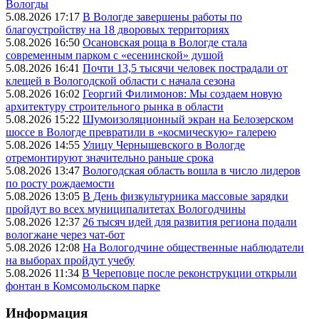
Вологды
5.08.2026 17:17
В Вологде завершены работы по
благоустройству на 18 дворовых территориях
5.08.2026 16:50
Осановская роща в Вологде стала
современным парком с «есенинской» душой
5.08.2026 16:41
Почти 13,5 тысячи человек пострадали от
клещей в Вологодской области с начала сезона
5.08.2026 16:02
Георгий Филимонов: Мы создаем новую
архитектуру строительного рынка в области
5.08.2026 15:22
Шумоизоляционный экран на Белозерском
шоссе в Вологде превратили в «космическую» галерею
5.08.2026 14:55
Улицу Чернышевского в Вологде
отремонтируют значительно раньше срока
5.08.2026 13:47
Вологодская область вошла в число лидеров
по росту рождаемости
5.08.2026 13:05
В День физкультурника массовые зарядки
пройдут во всех муниципалитетах Вологодчины
5.08.2026 12:37
26 тысяч идей для развития региона подали
вологжане через чат-бот
5.08.2026 12:08
На Вологодчине общественные наблюдатели
на выборах пройдут учебу
5.08.2026 11:34
В Череповце после реконструкции открыли
фонтан в Комсомольском парке
Информация