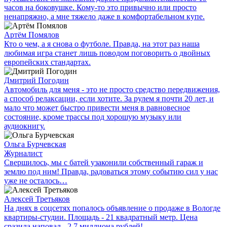
часов на боковушке. Кому-то это привычно или просто
ненапряжно, а мне тяжело даже в комфортабельном купе.
Артём Помялов
Кто о чем, а я снова о футболе. Правда, на этот раз наша
любимая игра станет лишь поводом поговорить о двойных
европейских стандартах.
Дмитрий Погодин
Автомобиль для меня - это не просто средство передвижения,
а способ релаксации, если хотите. За рулем я почти 20 лет, и
мало что может быстро привести меня в равновесное
состояние, кроме трассы под хорошую музыку или
аудиокнигу.
Ольга Бурчевская
Журналист
Свершилось, мы с батей узаконили собственный гараж и
землю под ним! Правда, радоваться этому событию сил у нас
уже не осталось…
Алексей Третьяков
На днях в соцсетях попалось объявление о продаже в Вологде
квартиры-студии. Площадь - 21 квадратный метр. Цена
сразила наповал - 2,7 миллиона рублей!