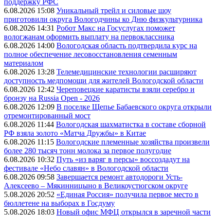
поддержку РФС
6.08.2026 15:08
Уникальный трейл и силовые шоу
приготовили округа Вологодчины ко Дню физкультурника
6.08.2026 14:31
Робот Макс на Госуслугах поможет
вологжанам оформить выплату на первоклассника
6.08.2026 14:00
Вологодская область подтвердила курс на
полное обеспечение лесовосстановления семенным
материалом
6.08.2026 13:28
Телемедицинские технологии расширяют
доступность медпомощи для жителей Вологодской области
6.08.2026 12:42
Череповецкие каратисты взяли серебро и
бронзу на Russia Open - 2026
6.08.2026 12:09
В поселке Щепье Бабаевского округа открыли
отремонтированный мост
6.08.2026 11:44
Вологодская шахматистка в составе сборной
РФ взяла золото «Матча Дружбы» в Китае
6.08.2026 11:15
Вологодские племенные хозяйства произвели
более 280 тысяч тонн молока за первое полугодие
6.08.2026 10:32
Путь «из варяг в персы» воссоздадут на
фестивале «Небо славян» в Вологодской области
6.08.2026 09:58
Завершается ремонт автодороги Усть-
Алексеево – Мякинницыно в Великоустюгском округе
5.08.2026 20:52
«Единая Россия» получила первое место в
бюллетене на выборах в Госдуму
5.08.2026 18:03
Новый офис МФЦ открылся в заречной части