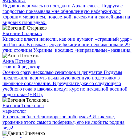
Журналист
Недавно вернулась из поездки в Архангельск. Подруга с
гордостью показывала мне обновленную набережную с
хорошим мощением, подсветкой, качелями и скамейками на
видовых площадках.
Евгений Стариков
Киевские власти нанесли, как они думают, «страшный удар»
по России. В рамках дерусификации они переименовали 29
улиц столицы Украины, носящих «неправильные» названия.
Анна Потехина
главный редактор
Осенью сразу несколько сенаторов и депутатов Госдумы
предложили вернуть начальную военную подготовку в
школьное образование. В результате уже со следующего
учебного года в школах введут курс по начальной военной
подготовке (НВП).
Евгения Толокнова
маркетолог
Я очень люблю Черноморское побережье! И как мне,
уроженке этого самого побережья, его не любить: родина
ведь!