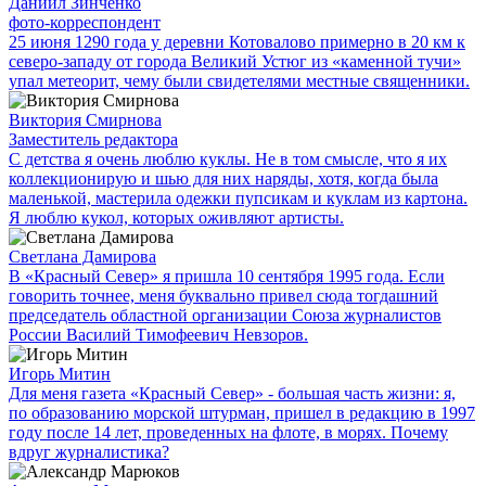
Даниил Зинченко
фото-корреспондент
25 июня 1290 года у деревни Котовалово примерно в 20 км к
северо-западу от города Великий Устюг из «каменной тучи»
упал метеорит, чему были свидетелями местные священники.
Виктория Смирнова
Заместитель редактора
С детства я очень люблю куклы. Не в том смысле, что я их
коллекционирую и шью для них наряды, хотя, когда была
маленькой, мастерила одежки пупсикам и куклам из картона.
Я люблю кукол, которых оживляют артисты.
Светлана Дамирова
В «Красный Север» я пришла 10 сентября 1995 года. Если
говорить точнее, меня буквально привел сюда тогдашний
председатель областной организации Союза журналистов
России Василий Тимофеевич Невзоров.
Игорь Митин
Для меня газета «Красный Север» - большая часть жизни: я,
по образованию морской штурман, пришел в редакцию в 1997
году после 14 лет, проведенных на флоте, в морях. Почему
вдруг журналистика?