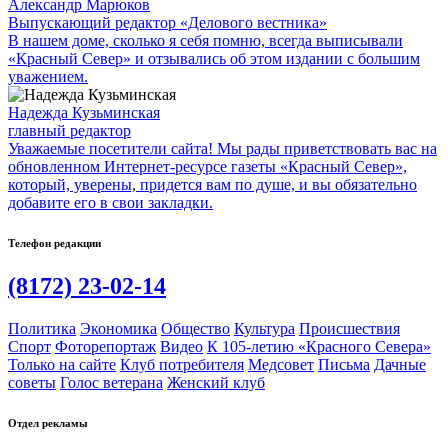
Александр Марюков
Выпускающий редактор «Делового вестника»
В нашем доме, сколько я себя помню, всегда выписывали
«Красный Север» и отзывались об этом издании с большим
уважением.
Надежда Кузьминская
главный редактор
Уважаемые посетители сайта! Мы рады приветствовать вас на
обновленном Интернет-ресурсе газеты «Красный Север»,
который, уверены, придется вам по душе, и вы обязательно
добавите его в свои закладки.
Телефон редакции
(8172) 23-02-14
Политика
Экономика
Общество
Культура
Происшествия
Спорт
Фоторепортаж
Видео
К 105-летию «Красного Севера»
Только на сайте
Клуб потребителя
Медсовет
Письма
Дачные
советы
Голос ветерана
Женский клуб
Отдел рекламы