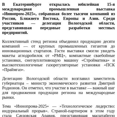
В Екатеринбурге открылась юбилейная 15-я
международная промышленная выставка
«Иннопром-2025», собравшая более тысячи компаний из
России, Ближнего Востока, Европы и Азии. Среди
участников — делегация Вологодской области,
представившая передовые разработки местных
предприятий.
Коллективный стенд региона объединил продукцию десяти
компаний — от крупных промышленных гигантов до
инновационных стартапов. Гости выставки смогли увидеть
макеты аглодробилок от «РМЦ», компактные сваебойные
установки, снегоуплотняющую машину «Стройматика» и
высокотехнологичные газорегуляторные установки «ПСК
«Праймгаз».
Делегацию Вологодской области возглавил заместитель
губернатора – министр экономического развития Дмитрий
Родионов. Он отметил, что участие в выставке — важный шаг
для продвижения продукции региона на международные
рынки.
Тема «Иннопрома-2025» — «Технологическое лидерство:
индуриальный прорыв». Страной-партнером в этом году
стала Саудовская Аравия, представившая масштабную