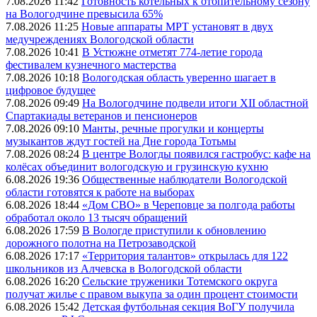
7.08.2026 11:42
Готовность котельных к отопительному сезону
на Вологодчине превысила 65%
7.08.2026 11:25
Новые аппараты МРТ установят в двух
медучреждениях Вологодской области
7.08.2026 10:41
В Устюжне отметят 774-летие города
фестивалем кузнечного мастерства
7.08.2026 10:18
Вологодская область уверенно шагает в
цифровое будущее
7.08.2026 09:49
На Вологодчине подвели итоги XII областной
Спартакиады ветеранов и пенсионеров
7.08.2026 09:10
Манты, речные прогулки и концерты
музыкантов ждут гостей на Дне города Тотьмы
7.08.2026 08:24
В центре Вологды появился гастробус: кафе на
колёсах объединит вологодскую и грузинскую кухню
6.08.2026 19:36
Общественные наблюдатели Вологодской
области готовятся к работе на выборах
6.08.2026 18:44
«Дом СВО» в Череповце за полгода работы
обработал около 13 тысяч обращений
6.08.2026 17:59
В Вологде приступили к обновлению
дорожного полотна на Петрозаводской
6.08.2026 17:17
«Территория талантов» открылась для 122
школьников из Алчевска в Вологодской области
6.08.2026 16:20
Сельские труженики Тотемского округа
получат жилье с правом выкупа за один процент стоимости
6.08.2026 15:42
Детская футбольная секция ВоГУ получила