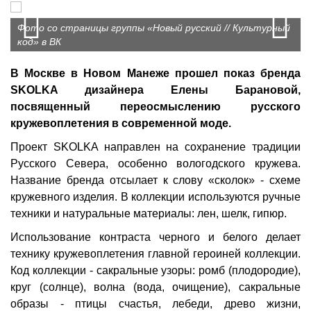
Prev
N
Фото со страницы группы «Новый русский // Культурный
код» в ВК
В Москве в Новом Манеже прошел показ бренда
SKOLKA дизайнера Елены Барановой,
посвященный переосмыслению русского
кружевоплетения в современной моде.
Проект SKOLKA направлен на сохранение традиции
Русского Севера, особенно вологодского кружева.
Название бренда отсылает к слову «сколок» - схеме
кружевного изделия. В коллекции используются ручные
техники и натуральные материалы: лен, шелк, гипюр.
Использование контраста черного и белого делает
технику кружевоплетения главной героиней коллекции.
Код коллекции - сакральные узоры: ромб (плодородие),
круг (солнце), волна (вода, очищение), сакральные
образы - птицы счастья, лебеди, древо жизни,