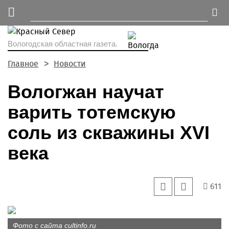
Вологодская областная газета.
Главное
Новости
Вологжан научат
варить тотемскую
соль из скважины XVI
века
611
Фото с сайта cultinfo.ru