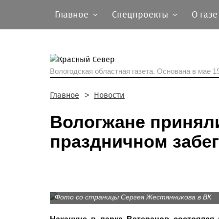
Главное
Спецпроекты
О газе
Вологодская областная газета.
Основана в мае 19
Главное
Новости
Вологжане приняли
праздничном забег
Фото со страницы Сергея Жестянникова в ВК