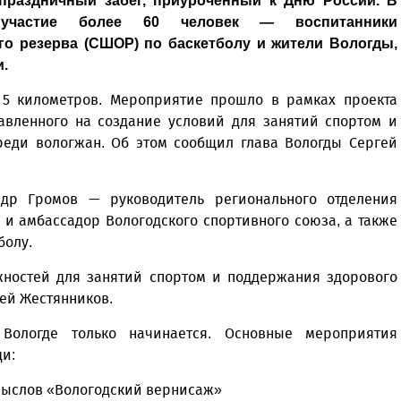
 праздничный забег, приуроченный к Дню России. В
 участие более 60 человек — воспитанники
о резерва (СШОР) по баскетболу и жители Вологды,
.
и 5 километров. Мероприятие прошло в рамках проекта
равленного на создание условий для занятий спортом и
реди вологжан. Об этом сообщил глава Вологды Сергей
ндр Громов — руководитель регионального отделения
 и амбассадор Вологодского спортивного союза, а также
болу.
жностей для занятий спортом и поддержания здорового
гей Жестянников.
Вологде только начинается. Основные мероприятия
ди:
омыслов «Вологодский вернисаж»