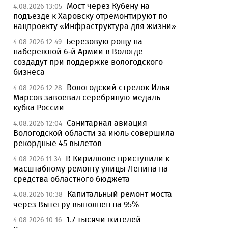
Мост через Кубену на
4.08.2026 13:05
подъезде к Харовску отремонтируют по
нацпроекту «Инфраструктура для жизни»
Березовую рощу на
4.08.2026 12:49
набережной 6-й Армии в Вологде
создадут при поддержке вологодского
бизнеса
Вологодский стрелок Илья
4.08.2026 12:28
Марсов завоевал серебряную медаль
кубка России
Санитарная авиация
4.08.2026 12:04
Вологодской области за июль совершила
рекордные 45 вылетов
В Кириллове приступили к
4.08.2026 11:34
масштабному ремонту улицы Ленина на
средства областного бюджета
Капитальный ремонт моста
4.08.2026 10:38
через Вытегру выполнен на 95%
1,7 тысячи жителей
4.08.2026 10:16