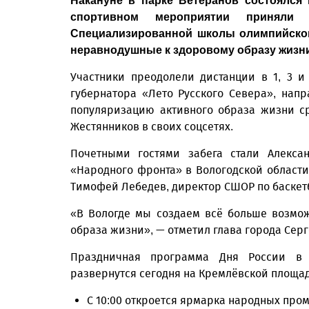
Накануне в парке Ветеранов состоялся
спортивном мероприятии приняли
Специализированной школы олимпийског
неравнодушные к здоровому образу жизни
Участники преодолели дистанции в 1, 3 
губернатора «Лето Русского Севера», нап
популяризацию активного образа жизни с
Жестянников в своих соцсетях.
Почетными гостями забега стали Алекса
«Народного фронта» в Вологодской области
Тимофей Лебедев, директор СШОР по баскет
«В Вологде мы создаем всё больше возмо
образа жизни», — отметил глава города Сер
Праздничная программа Дня России в 
развернутся сегодня на Кремлёвской площа
С 10:00 откроется ярмарка народных пр