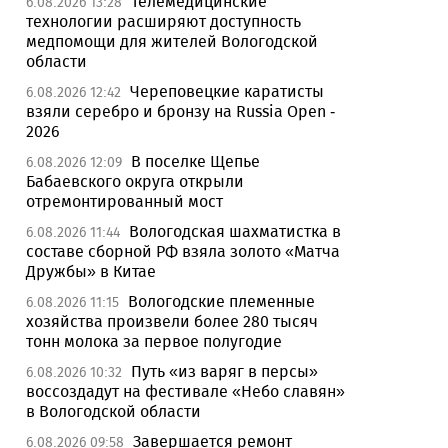
Телемедицинские
6.08.2026 13:28
технологии расширяют доступность
медпомощи для жителей Вологодской
области
Череповецкие каратисты
6.08.2026 12:42
взяли серебро и бронзу на Russia Open -
2026
В поселке Щепье
6.08.2026 12:09
Бабаевского округа открыли
отремонтированный мост
Вологодская шахматистка в
6.08.2026 11:44
составе сборной РФ взяла золото «Матча
Дружбы» в Китае
Вологодские племенные
6.08.2026 11:15
хозяйства произвели более 280 тысяч
тонн молока за первое полугодие
Путь «из варяг в персы»
6.08.2026 10:32
воссоздадут на фестивале «Небо славян»
в Вологодской области
Завершается ремонт
6.08.2026 09:58