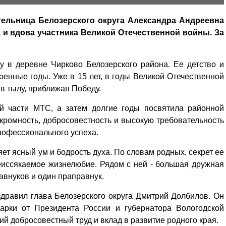
тельница Белозерского округа Александра Андреевна
а и вдова участника Великой Отечественной войны. За
у в деревне Чирково Белозерского района. Ее детство и
енные годы. Уже в 15 лет, в годы Великой Отечественной
 в тылу, приближая Победу.
й части МТС, а затем долгие годы посвятила районной
скромность, добросовестность и высокую требовательность
профессионального успеха.
ет ясный ум и бодрость духа. По словам родных, секрет ее
 неиссякаемое жизнелюбие. Рядом с ней - большая дружная
равнуков и один праправнук.
дравил глава Белозерского округа Дмитрий Долбилов. Он
арки от Президента России и губернатора Вологодской
ий добросовестный труд и вклад в развитие родного края.