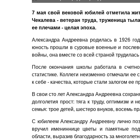
7 мая свой вековой юбилей отметила жи
Чекалева - ветеран труда, труженица тыл
ее плечами - целая эпоха.
Александра Андреевна родилась в 1926 год
юность прошли в суровые военные и послево
войны, она вместе со всей страной трудилась
После окончания школы работала в счетно
статистике. Коллеги неизменно отмечали ее 
к себе - качества, которые стали залогом ее 
В свои сто лет Александра Андреевна сохраня
долголетия прост: тяга к труду, оптимизм и
семья: трое детей, шестеро внуков, восемь п
С юбилеем Александру Андреевну лично поз
вручил имениннице цветы и памятные под
области, выразив благодарность за многолетн