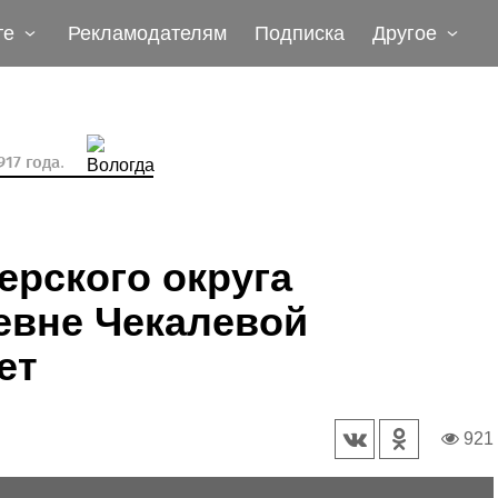
те
Рекламодателям
Подписка
Другое
17 года.
рского округа
евне Чекалевой
ет
921