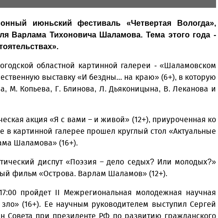
онный июньский фестиваль «Четвертая Вологда»,
ля Варлама Тихоновича Шаламова. Тема этого года -
тоятельствах».
логодской областной картинной галереи - «Шаламовском
ественную выставку «И бездны… на краю» (6+), в которую
, М. Копьева, Г. Блинова, Л. Дьяконицына, В. Леканова и
ческая акция «Я с вами – и живой» (12+), приуроченная ко
 в картинной галерее прошел круглый стол «Актуальные
ма Шаламова» (16+).
этический диспут «Поэзия – дело седых? Или молодых?»
ьный фильм «Острова. Варлам Шаламов» (12+).
7:00 пройдет II Межрегиональная молодежная научная
 зло» (16+). Ее научным руководителем выступил Сергей
лен Совета при президенте РФ по развитию гражданского