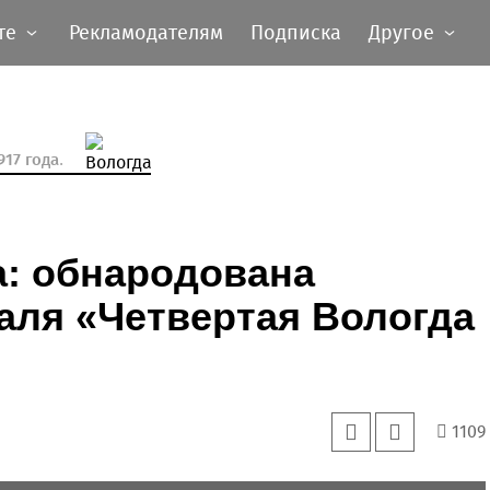
те
Рекламодателям
Подписка
Другое
17 года.
а: обнародована
аля «Четвертая Вологда
1109