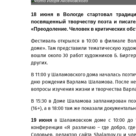
Фото Игоря Аксеновского
18 июня в Вологде стартовал традици
посвященный творчеству поэта и писате
«Преодоление. Человек в критических обс
Фестиваль открылся в 10:00 в филиале Во
доме». Там представили тематическую худож
вошли около 30 работ художников Б. Биргера
других.
В 11:00 у Шаламовского дома началась поэти
дню рождения Варлама Шаламова. После нее
вопросы изучения жизни и творчества Варла
В 15:30 в Доме Шаламова запланирован по
(16+), а в 18:00 там же показали документал
в Шаламовском доме с 10:00 до 1
19 июня
конференция «Я различаю – где добро, где
Соловьев, редактор сайта Shalamov.ru и ч