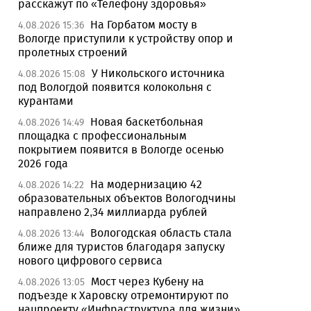
расскажут по «Телефону здоровья»
На Горбатом мосту в
4.08.2026 15:36
Вологде приступили к устройству опор и
пролетных строений
У Никольского источника
4.08.2026 15:08
под Вологдой появится колокольня с
курантами
Новая баскетбольная
4.08.2026 14:49
площадка с профессиональным
покрытием появится в Вологде осенью
2026 года
На модернизацию 42
4.08.2026 14:22
образовательных объектов Вологодчины
направлено 2,34 миллиарда рублей
Вологодская область стала
4.08.2026 13:44
ближе для туристов благодаря запуску
нового цифрового сервиса
Мост через Кубену на
4.08.2026 13:05
подъезде к Харовску отремонтируют по
нацпроекту «Инфраструктура для жизни»