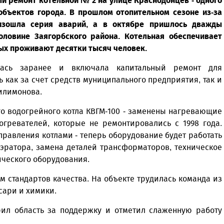
й ремонт котельной № 2 на улице Краснодонцев - одного
бъектов города. В прошлом отопительном сезоне из-за
оизошла серия аварий, а в октябре пришлось дважды
оловине Заягорбского района. Котельная обеспечивает
ых проживают десятки тысяч человек.
ась заранее и включала капитальный ремонт для
 как за счет средств муниципального предприятия, так и
илимонова.
о водогрейного котла КВГМ-100 - заменены нагревающие
огревателей, которые не ремонтировались с 1998 года.
равления котлами - теперь оборудование будет работать
эратора, замена деталей трансформаторов, техническое
ического оборудования.
 стандартов качества. На объекте трудилась команда из
сари и химики.
рил область за поддержку и отметил слаженную работу