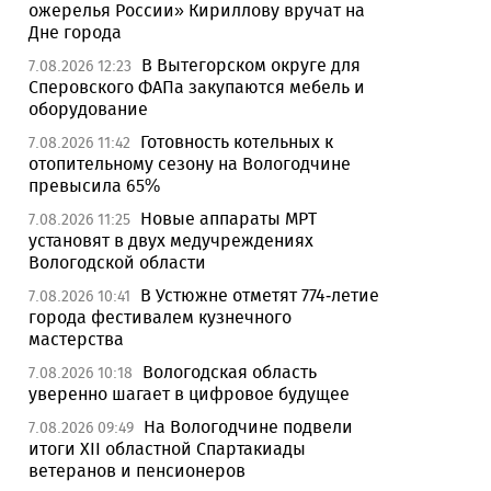
ожерелья России» Кириллову вручат на
Дне города
В Вытегорском округе для
7.08.2026 12:23
Сперовского ФАПа закупаются мебель и
оборудование
Готовность котельных к
7.08.2026 11:42
отопительному сезону на Вологодчине
превысила 65%
Новые аппараты МРТ
7.08.2026 11:25
установят в двух медучреждениях
Вологодской области
В Устюжне отметят 774-летие
7.08.2026 10:41
города фестивалем кузнечного
мастерства
Вологодская область
7.08.2026 10:18
уверенно шагает в цифровое будущее
На Вологодчине подвели
7.08.2026 09:49
итоги XII областной Спартакиады
ветеранов и пенсионеров