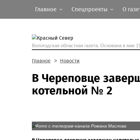
Главное
Спецпроекты
О газе
Вологодская областная газета.
Основана в мае 19
Главное
Новости
В Череповце завер
котельной № 2
Фото с телеграм-канала Романа Маслова