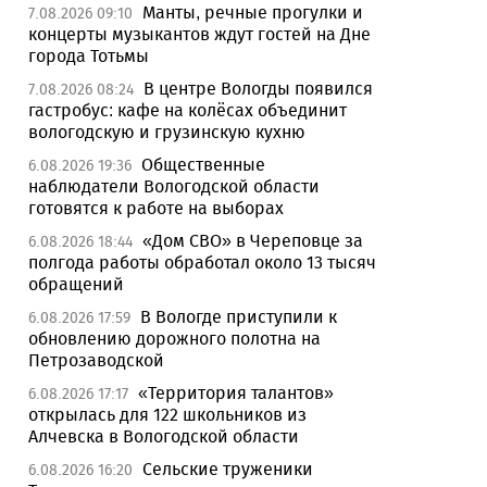
Манты, речные прогулки и
7.08.2026 09:10
концерты музыкантов ждут гостей на Дне
города Тотьмы
В центре Вологды появился
7.08.2026 08:24
гастробус: кафе на колёсах объединит
вологодскую и грузинскую кухню
Общественные
6.08.2026 19:36
наблюдатели Вологодской области
готовятся к работе на выборах
«Дом СВО» в Череповце за
6.08.2026 18:44
полгода работы обработал около 13 тысяч
обращений
В Вологде приступили к
6.08.2026 17:59
обновлению дорожного полотна на
Петрозаводской
«Территория талантов»
6.08.2026 17:17
открылась для 122 школьников из
Алчевска в Вологодской области
Сельские труженики
6.08.2026 16:20