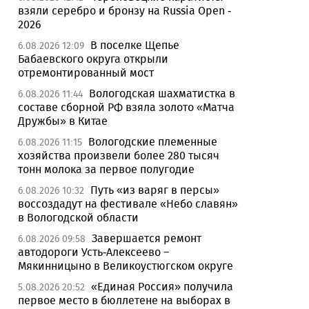
взяли серебро и бронзу на Russia Open -
2026
В поселке Щепье
6.08.2026 12:09
Бабаевского округа открыли
отремонтированный мост
Вологодская шахматистка в
6.08.2026 11:44
составе сборной РФ взяла золото «Матча
Дружбы» в Китае
Вологодские племенные
6.08.2026 11:15
хозяйства произвели более 280 тысяч
тонн молока за первое полугодие
Путь «из варяг в персы»
6.08.2026 10:32
воссоздадут на фестивале «Небо славян»
в Вологодской области
Завершается ремонт
6.08.2026 09:58
автодороги Усть-Алексеево –
Мякинницыно в Великоустюгском округе
«Единая Россия» получила
5.08.2026 20:52
первое место в бюллетене на выборах в