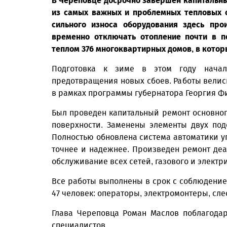
В Череповце досрочно завершен капитальны
из самых важных и проблемных тепловых о
сильного износа оборудования здесь пр
временно отключать отопление почти в п
теплом 376 многоквартирных домов, в котор
Подготовка к зиме в этом году начал
предотвращения новых сбоев. Работы велись
в рамках программы губернатора Георгия Ф
Был проведен капитальный ремонт основног
поверхности. Заменены элементы двух под
Полностью обновлена система автоматики уп
точнее и надежнее. Произведен ремонт деа
обслуживание всех сетей, газового и электр
Все работы выполнены в срок с соблюдением
47 человек: операторы, электромонтеры, сле
Глава Череповца Роман Маслов поблагода
специалистов.