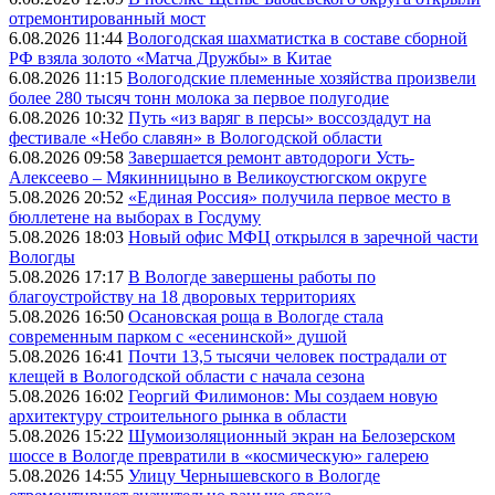
отремонтированный мост
6.08.2026 11:44
Вологодская шахматистка в составе сборной
РФ взяла золото «Матча Дружбы» в Китае
6.08.2026 11:15
Вологодские племенные хозяйства произвели
более 280 тысяч тонн молока за первое полугодие
6.08.2026 10:32
Путь «из варяг в персы» воссоздадут на
фестивале «Небо славян» в Вологодской области
6.08.2026 09:58
Завершается ремонт автодороги Усть-
Алексеево – Мякинницыно в Великоустюгском округе
5.08.2026 20:52
«Единая Россия» получила первое место в
бюллетене на выборах в Госдуму
5.08.2026 18:03
Новый офис МФЦ открылся в заречной части
Вологды
5.08.2026 17:17
В Вологде завершены работы по
благоустройству на 18 дворовых территориях
5.08.2026 16:50
Осановская роща в Вологде стала
современным парком с «есенинской» душой
5.08.2026 16:41
Почти 13,5 тысячи человек пострадали от
клещей в Вологодской области с начала сезона
5.08.2026 16:02
Георгий Филимонов: Мы создаем новую
архитектуру строительного рынка в области
5.08.2026 15:22
Шумоизоляционный экран на Белозерском
шоссе в Вологде превратили в «космическую» галерею
5.08.2026 14:55
Улицу Чернышевского в Вологде