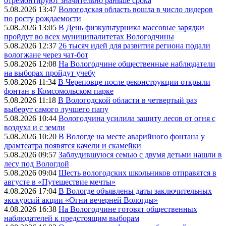
отремонтируют значительно раньше срока
5.08.2026 13:47
Вологодская область вошла в число лидеров
по росту рождаемости
5.08.2026 13:05
В День физкультурника массовые зарядки
пройдут во всех муниципалитетах Вологодчины
5.08.2026 12:37
26 тысяч идей для развития региона подали
вологжане через чат-бот
5.08.2026 12:08
На Вологодчине общественные наблюдатели
на выборах пройдут учебу
5.08.2026 11:34
В Череповце после реконструкции открыли
фонтан в Комсомольском парке
5.08.2026 11:18
В Вологодской области в четвертый раз
выберут самого лучшего папу
5.08.2026 10:44
Вологодчина усилила защиту лесов от огня с
воздуха и с земли
5.08.2026 10:20
В Вологде на месте аварийного фонтана у
драмтеатра появятся качели и скамейки
5.08.2026 09:57
Заблудившуюся семью с двумя детьми нашли в
лесу под Вологдой
5.08.2026 09:04
Шесть вологодских школьников отправятся в
августе в «Путешествие мечты»
4.08.2026 17:04
В Вологде объявлены даты заключительных
экскурсий акции «Огни вечерней Вологды»
4.08.2026 16:38
На Вологодчине готовят общественных
наблюдателей к предстоящим выборам