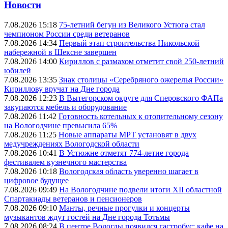
Новости
7.08.2026 15:18
75-летний бегун из Великого Устюга стал
чемпионом России среди ветеранов
7.08.2026 14:34
Первый этап строительства Никольской
набережной в Шексне завершен
7.08.2026 14:00
Кириллов с размахом отметит свой 250-летний
юбилей
7.08.2026 13:35
Знак столицы «Серебряного ожерелья России»
Кириллову вручат на Дне города
7.08.2026 12:23
В Вытегорском округе для Сперовского ФАПа
закупаются мебель и оборудование
7.08.2026 11:42
Готовность котельных к отопительному сезону
на Вологодчине превысила 65%
7.08.2026 11:25
Новые аппараты МРТ установят в двух
медучреждениях Вологодской области
7.08.2026 10:41
В Устюжне отметят 774-летие города
фестивалем кузнечного мастерства
7.08.2026 10:18
Вологодская область уверенно шагает в
цифровое будущее
7.08.2026 09:49
На Вологодчине подвели итоги XII областной
Спартакиады ветеранов и пенсионеров
7.08.2026 09:10
Манты, речные прогулки и концерты
музыкантов ждут гостей на Дне города Тотьмы
7.08.2026 08:24
В центре Вологды появился гастробус: кафе на