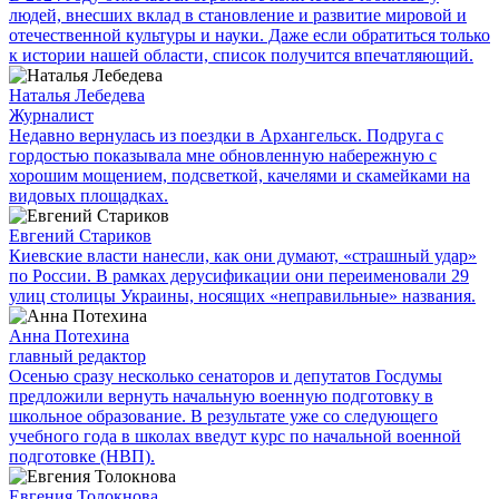
людей, внесших вклад в становление и развитие мировой и
отечественной культуры и науки. Даже если обратиться только
к истории нашей области, список получится впечатляющий.
Наталья Лебедева
Журналист
Недавно вернулась из поездки в Архангельск. Подруга с
гордостью показывала мне обновленную набережную с
хорошим мощением, подсветкой, качелями и скамейками на
видовых площадках.
Евгений Стариков
Киевские власти нанесли, как они думают, «страшный удар»
по России. В рамках дерусификации они переименовали 29
улиц столицы Украины, носящих «неправильные» названия.
Анна Потехина
главный редактор
Осенью сразу несколько сенаторов и депутатов Госдумы
предложили вернуть начальную военную подготовку в
школьное образование. В результате уже со следующего
учебного года в школах введут курс по начальной военной
подготовке (НВП).
Евгения Толокнова