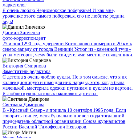
маркетолог
Я очень люблю Черноморское побережье! И как мне,
уроженке этого самого побережья, его не любить: родина
ведь!
Даниил Зинченко
фото-корреспондент
25 июня 1290 года у деревни Котовалово примерно в 20 км к
северо-западу от города Великий Устюг из «каменной тучи»
упал метеорит, чему были свидетелями местные священники.
Виктория Смирнова
Заместитель редактора
С детства я очень люблю куклы. Не в том смысле, что я их
коллекционирую и шью для них наряды, хотя, когда была
маленькой, мастерила одежки пупсикам и куклам из картона.
Я люблю кукол, которых оживляют артисты.
Светлана Дамирова
В «Красный Север» я пришла 10 сентября 1995 года. Если
говорить точнее, меня буквально привел сюда тогдашний
председатель областной организации Союза журналистов
России Василий Тимофеевич Невзоров.
Игорь Митин