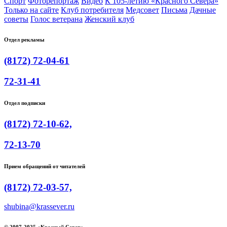
Спорт
Фоторепортаж
Видео
К 105-летию «Красного Севера»
Только на сайте
Клуб потребителя
Медсовет
Письма
Дачные
советы
Голос ветерана
Женский клуб
Отдел рекламы
(8172) 72-04-61
72-31-41
Отдел подписки
(8172) 72-10-62,
72-13-70
Прием обращений от читателей
(8172) 72-03-57,
shubina@krassever.ru