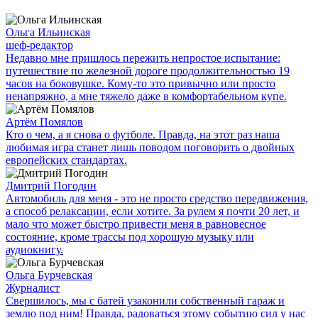
Ольга Ильинская
шеф-редактор
Недавно мне пришлось пережить непростое испытание:
путешествие по железной дороге продолжительностью 19
часов на боковушке. Кому-то это привычно или просто
ненапряжно, а мне тяжело даже в комфортабельном купе.
Артём Помялов
Кто о чем, а я снова о футболе. Правда, на этот раз наша
любимая игра станет лишь поводом поговорить о двойных
европейских стандартах.
Дмитрий Погодин
Автомобиль для меня - это не просто средство передвижения,
а способ релаксации, если хотите. За рулем я почти 20 лет, и
мало что может быстро привести меня в равновесное
состояние, кроме трассы под хорошую музыку или
аудиокнигу.
Ольга Бурчевская
Журналист
Свершилось, мы с батей узаконили собственный гараж и
землю под ним! Правда, радоваться этому событию сил у нас