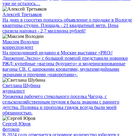
уже не осталось…
Алексей Третьяков
На днях в соцсетях попалось объявление о продаже в Вологде
квартиры-студии. Площадь - 21 квадратный метр. Цена
сразила наповал - 2,7 миллиона рублей!
Максим Володин
корреспондент
На проходившей недавно в Мос­кве выставке «PRO//
Движение.Экспо» с большой помпой представили новинки
РЖД: купейные «вагоны будущего» и модернизированные
вагоны СВ. С широкими кроватями, мультимедийными
экранами и прочими «наворотами».
Светлана Шубина
журналист
Уроженка рабочего стекольного поселка Чагода, с
сельскохозяйственным трудом я была знакома с раннего
детства. Поливка и прополка грядок всегда были моей
обязанностью.
Сергей Юров
фотокор
В 2024 году отмечается огромное количество юбилеев у