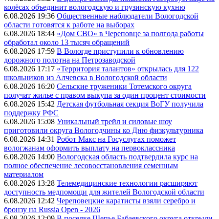
колёсах объединит вологодскую и грузинскую кухню
6.08.2026 19:36
Общественные наблюдатели Вологодской
области готовятся к работе на выборах
6.08.2026 18:44
«Дом СВО» в Череповце за полгода работы
обработал около 13 тысяч обращений
6.08.2026 17:59
В Вологде приступили к обновлению
дорожного полотна на Петрозаводской
6.08.2026 17:17
«Территория талантов» открылась для 122
школьников из Алчевска в Вологодской области
6.08.2026 16:20
Сельские труженики Тотемского округа
получат жилье с правом выкупа за один процент стоимости
6.08.2026 15:42
Детская футбольная секция ВоГУ получила
поддержку РФС
6.08.2026 15:08
Уникальный трейл и силовые шоу
приготовили округа Вологодчины ко Дню физкультурника
6.08.2026 14:31
Робот Макс на Госуслугах поможет
вологжанам оформить выплату на первоклассника
6.08.2026 14:00
Вологодская область подтвердила курс на
полное обеспечение лесовосстановления семенным
материалом
6.08.2026 13:28
Телемедицинские технологии расширяют
доступность медпомощи для жителей Вологодской области
6.08.2026 12:42
Череповецкие каратисты взяли серебро и
бронзу на Russia Open - 2026
6.08.2026 12:09
В поселке Щепье Бабаевского округа открыли