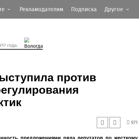
те
Рекламодателям
Подписка
Другое
17 года.
выступила против
регулирования
ктик
971
нность предложениями ряда депутатов по жесткому