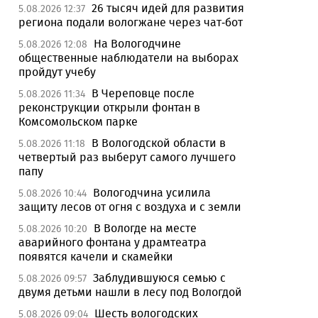
26 тысяч идей для развития
5.08.2026 12:37
региона подали вологжане через чат-бот
На Вологодчине
5.08.2026 12:08
общественные наблюдатели на выборах
пройдут учебу
В Череповце после
5.08.2026 11:34
реконструкции открыли фонтан в
Комсомольском парке
В Вологодской области в
5.08.2026 11:18
четвертый раз выберут самого лучшего
папу
Вологодчина усилила
5.08.2026 10:44
защиту лесов от огня с воздуха и с земли
В Вологде на месте
5.08.2026 10:20
аварийного фонтана у драмтеатра
появятся качели и скамейки
Заблудившуюся семью с
5.08.2026 09:57
двумя детьми нашли в лесу под Вологдой
Шесть вологодских
5.08.2026 09:04