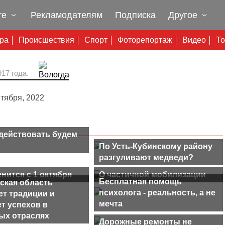
те
Рекламодателям
Подписка
Другое
ура
Происшествия
Спорт
Фоторепортаж
Видео
То
17 года.
нтября, 2022
действовать будем
По Усть-Кубинскому району
разгуливают медведи?
нится с 1 октября
О частичной мобилизации
Бесплатная помощь
ская область
психолога - реальность, а не
ет традиции и
мечта
т успехов в
ых отраслях
Дорожные ремонты не