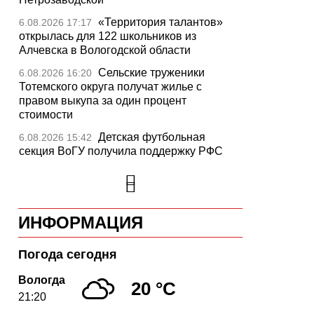
«Территория талантов»
6.08.2026 17:17
открылась для 122 школьников из
Алчевска в Вологодской области
Сельские труженики
6.08.2026 16:20
Тотемского округа получат жилье с
правом выкупа за один процент
стоимости
Детская футбольная
6.08.2026 15:42
секция ВоГУ получила поддержку РФС
Уникальный трейл и
6.08.2026 15:08
силовые шоу приготовили округа
Вологодчины ко Дню физкультурника
ИНФОРМАЦИЯ
Робот Макс на Госуслугах
6.08.2026 14:31
поможет вологжанам оформить выплату
на первоклассника
Погода сегодня
Вологодская область
6.08.2026 14:00
Вологда
20 °C
подтвердила курс на полное обеспечение
21:20
лесовосстановления семенным