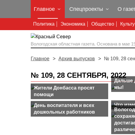
Главное
Спецпроекты
О газе
Политика
Экономика
Общество
Культ
Вологодская областная газета.
Основана в мае 19
Главное
Архив выпусков
№ 109, 28 се
№ 109, 28 СЕНТЯБРЯ, 2022
Дальше 
мы!
Жители Донбасса просят
помощи
Что изме
День воспитателя и всех
Вологод
дошкольных работников
сохраня
достигае
различн