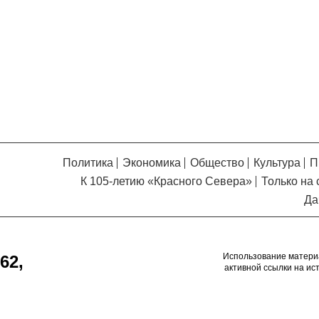
Кузьминская
главный
придется вам по душе, и вы
редактор
обязательно добавите его в
свои закладки.
Политика
Экономика
Общество
Культура
П
К 105-летию «Красного Севера»
Только на 
Да
Использование матери
62,
активной ссылки на ис