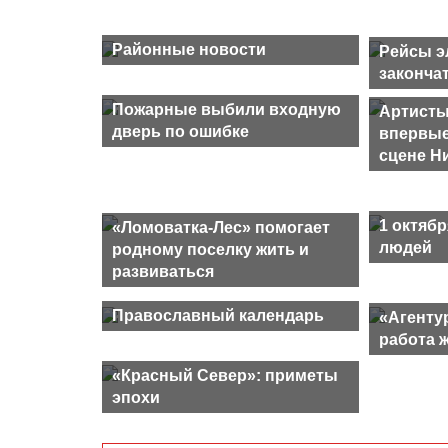
Районные новости
Рейсы э
закончат
Пожарные выбили входную
Артисты
дверь по ошибке
впервые
сцене Н
1 октябр
«Ломоватка-Лес» помогает
людей
родному поселку жить и
развиваться
Православный календарь
«Агенту
работа 
«Красный Север»: приметы
эпохи