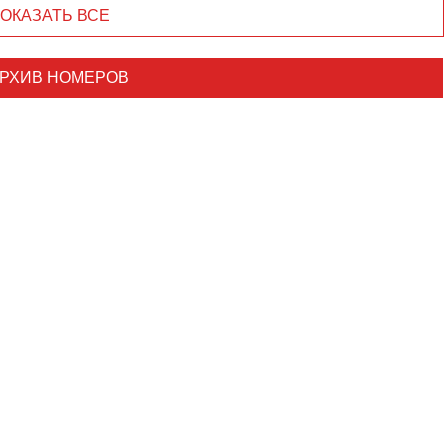
ОКАЗАТЬ ВСЕ
РХИВ НОМЕРОВ
Уважаемые посетители сайта
Мы рады приветствовать ва
на обновленном Интернет-
ресурсе газеты «Красный
Надежда
Север», который, уверены,