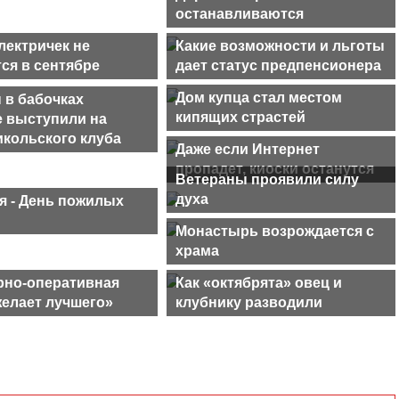
останавливаются
лектричек не
Какие возможности и льготы
ся в сентябре
дает статус предпенсионера
Дом купца стал местом
 в бабочках
кипящих страстей
 выступили на
икольского клуба
Даже если Интернет
пропадет, киоски останутся
Ветераны проявили силу
духа
я - День пожилых
Монастырь возрождается с
храма
рно-оперативная
Как «октябрята» овец и
желает лучшего»
клубнику разводили