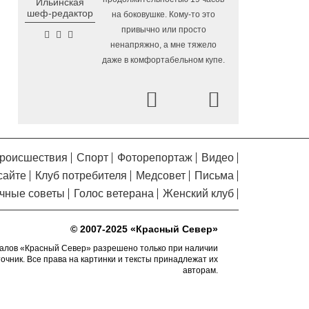
Ильинская
Помялов
в Вологодской области
шеф-редактор
на боковушке. Кому-то это
Завершается ремонт
6.08.2026 09:58
привычно или просто
автодороги Усть-Алексеево –
ненапряжно, а мне тяжело
Мякинницыно в Великоустюгском округе
даже в комфортабельном купе.
«Единая Россия» получила
5.08.2026 20:52
первое место в бюллетене на выборах в
Prev
Next
Госдуму
Новый офис МФЦ
5.08.2026 18:03
открылся в заречной части Вологды
роисшествия
Спорт
Фоторепортаж
Видео
В Вологде завершены
5.08.2026 17:17
сайте
Клуб потребителя
Медсовет
Письма
работы по благоустройству на 18
дворовых территориях
чные советы
Голос ветерана
Женский клуб
Осановская роща в
5.08.2026 16:50
Вологде стала современным парком с
© 2007-2025 «Красный Север»
«есенинской» душой
алов «Красный Север» разрешено только при наличии
точник. Все права на картинки и тексты принадлежат их
Почти 13,5 тысячи человек
5.08.2026 16:41
авторам.
пострадали от клещей в Вологодской
области с начала сезона