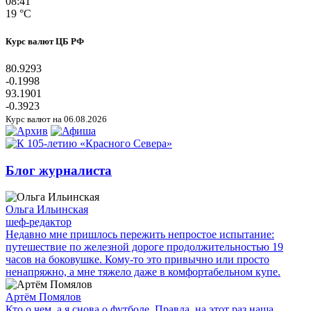
08:41
19 °C
Курс валют ЦБ РФ
80.9293
-0.1998
93.1901
-0.3923
Курс валют на 06.08.2026
Блог журналиста
Ольга Ильинская
шеф-редактор
Недавно мне пришлось пережить непростое испытание:
путешествие по железной дороге продолжительностью 19
часов на боковушке. Кому-то это привычно или просто
ненапряжно, а мне тяжело даже в комфортабельном купе.
Артём Помялов
Кто о чем, а я снова о футболе. Правда, на этот раз наша