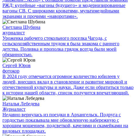
РЖД: купейные «вагоны будущего» и модернизированные
вагоны СВ. С широкими кроватями, мультимедийными
экранами и прочими «наворотами».
Светлана Шубина
журналист
Уроженка рабочего стекольного поселка Чагода, с
сельскохозяйственным трудом я была знакома с раннего
детства. Поливка и прополка грядок всегда были моей
обязанностью.
Сергей Юров
фотокор
В 2024 году отмечается огромное количество юбилеев у
людей, внесших вклад в становление и развитие мировой и
отечественной культуры и науки. Даже если обратиться только
к истории нашей области, список получится впечатляющий.
Наталья Лебедева
Журналист
Недавно вернулась из поездки в Архангельск. Подруга с
гордостью показывала мне обновленную набережную с
хорошим мощением, подсветкой, качелями и скамейками на
видовых площадках.