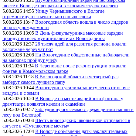
5.08.2026 15:22
Шумоизоляционный экран на Белозерском
шоссе в Вологде превратили в «космическую» галерею
5.08.2026 14:55
Улицу Чернышевского в Вологде
отремонтируют значительно раньше срока
5.08.2026 13:47
Вологодская область вошла в число лидеров
по росту рождаемости
5.08.2026 13:05
В День физкультурника массовые зарядки
пройдут во всех муниципалитетах Вологодчины
5.08.2026 12:37
26 тысяч идей для развития региона подали
вологжане через чат-бот
5.08.2026 12:08
На Вологодчине общественные наблюдатели
на выборах пройдут учебу
5.08.2026 11:34
В Череповце после реконструкции открыли
фонтан в Комсомольском парке
5.08.2026 11:18
В Вологодской области в четвертый раз
выберут самого лучшего папу
5.08.2026 10:44
Вологодчина усилила защиту лесов от огня с
воздуха и с земли
5.08.2026 10:20
В Вологде на месте аварийного фонтана у
драмтеатра появятся качели и скамейки
5.08.2026 09:57
Заблудившуюся семью с двумя детьми нашли в
лесу под Вологдой
5.08.2026 09:04
Шесть вологодских школьников отправятся в
августе в «Путешествие мечты»
4.08.2026 17:04
В Вологде объявлены даты заключительных