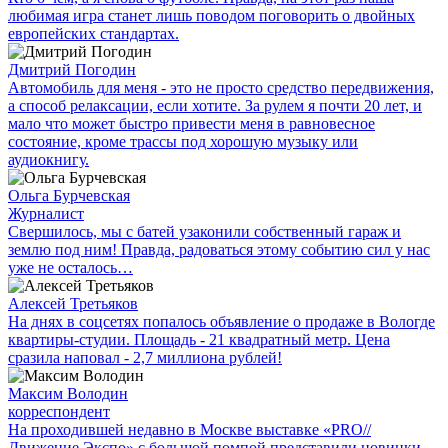
любимая игра станет лишь поводом поговорить о двойных
европейских стандартах.
Дмитрий Погодин
Автомобиль для меня - это не просто средство передвижения,
а способ релаксации, если хотите. За рулем я почти 20 лет, и
мало что может быстро привести меня в равновесное
состояние, кроме трассы под хорошую музыку или
аудиокнигу.
Ольга Бурчевская
Журналист
Свершилось, мы с батей узаконили собственный гараж и
землю под ним! Правда, радоваться этому событию сил у нас
уже не осталось…
Алексей Третьяков
На днях в соцсетях попалось объявление о продаже в Вологде
квартиры-студии. Площадь - 21 квадратный метр. Цена
сразила наповал - 2,7 миллиона рублей!
Максим Володин
корреспондент
На проходившей недавно в Мос­кве выставке «PRO//
Движение.Экспо» с большой помпой представили новинки