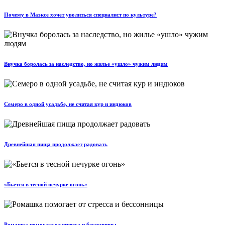
Почему в Маэксе хочет уволиться специалист по культуре?
Внучка боролась за наследство, но жилье «ушло» чужим людям
Семеро в одной усадьбе, не считая кур и индюков
Древнейшая пища продолжает радовать
«Бьется в тесной печурке огонь»
Ромашка помогает от стресса и бессонницы