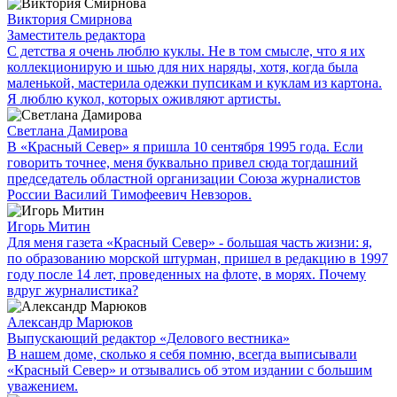
Виктория Смирнова
Заместитель редактора
С детства я очень люблю куклы. Не в том смысле, что я их
коллекционирую и шью для них наряды, хотя, когда была
маленькой, мастерила одежки пупсикам и куклам из картона.
Я люблю кукол, которых оживляют артисты.
Светлана Дамирова
В «Красный Север» я пришла 10 сентября 1995 года. Если
говорить точнее, меня буквально привел сюда тогдашний
председатель областной организации Союза журналистов
России Василий Тимофеевич Невзоров.
Игорь Митин
Для меня газета «Красный Север» - большая часть жизни: я,
по образованию морской штурман, пришел в редакцию в 1997
году после 14 лет, проведенных на флоте, в морях. Почему
вдруг журналистика?
Александр Марюков
Выпускающий редактор «Делового вестника»
В нашем доме, сколько я себя помню, всегда выписывали
«Красный Север» и отзывались об этом издании с большим
уважением.