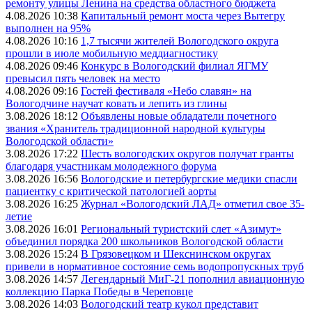
ремонту улицы Ленина на средства областного бюджета
4.08.2026 10:38
Капитальный ремонт моста через Вытегру
выполнен на 95%
4.08.2026 10:16
1,7 тысячи жителей Вологодского округа
прошли в июле мобильную меддиагностику
4.08.2026 09:46
Конкурс в Вологодский филиал ЯГМУ
превысил пять человек на место
4.08.2026 09:16
Гостей фестиваля «Небо славян» на
Вологодчине научат ковать и лепить из глины
3.08.2026 18:12
Объявлены новые обладатели почетного
звания «Хранитель традиционной народной культуры
Вологодской области»
3.08.2026 17:22
Шесть вологодских округов получат гранты
благодаря участникам молодежного форума
3.08.2026 16:56
Вологодские и петербургские медики спасли
пациентку с критической патологией аорты
3.08.2026 16:25
Журнал «Вологодский ЛАД» отметил свое 35-
летие
3.08.2026 16:01
Региональный туристский слет «Азимут»
объединил порядка 200 школьников Вологодской области
3.08.2026 15:24
В Грязовецком и Шекснинском округах
привели в нормативное состояние семь водопропускных труб
3.08.2026 14:57
Легендарный МиГ-21 пополнил авиационную
коллекцию Парка Победы в Череповце
3.08.2026 14:03
Вологодский театр кукол представит