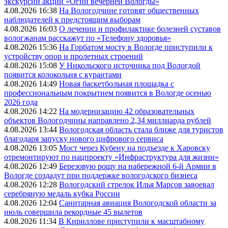
экскурсий акции «Огни вечерней Вологды»
4.08.2026 16:38
На Вологодчине готовят общественных
наблюдателей к предстоящим выборам
4.08.2026 16:03
О лечении и профилактике болезней суставов
вологжанам расскажут по «Телефону здоровья»
4.08.2026 15:36
На Горбатом мосту в Вологде приступили к
устройству опор и пролетных строений
4.08.2026 15:08
У Никольского источника под Вологдой
появится колокольня с курантами
4.08.2026 14:49
Новая баскетбольная площадка с
профессиональным покрытием появится в Вологде осенью
2026 года
4.08.2026 14:22
На модернизацию 42 образовательных
объектов Вологодчины направлено 2,34 миллиарда рублей
4.08.2026 13:44
Вологодская область стала ближе для туристов
благодаря запуску нового цифрового сервиса
4.08.2026 13:05
Мост через Кубену на подъезде к Харовску
отремонтируют по нацпроекту «Инфраструктура для жизни»
4.08.2026 12:49
Березовую рощу на набережной 6-й Армии в
Вологде создадут при поддержке вологодского бизнеса
4.08.2026 12:28
Вологодский стрелок Илья Марсов завоевал
серебряную медаль кубка России
4.08.2026 12:04
Санитарная авиация Вологодской области за
июль совершила рекордные 45 вылетов
4.08.2026 11:34
В Кириллове приступили к масштабному