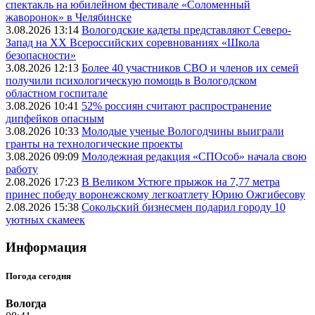
спектакль на юбилейном фестивале «Соломенный
жаворонок» в Челябинске
3.08.2026 13:14
Вологодские кадеты представляют Северо-
Запад на XX Всероссийских соревнованиях «Школа
безопасности»
3.08.2026 12:13
Более 40 участников СВО и членов их семей
получили психологическую помощь в Вологодском
областном госпитале
3.08.2026 10:41
52% россиян считают распространение
дипфейков опасным
3.08.2026 10:33
Молодые ученые Вологодчины выиграли
гранты на технологические проекты
3.08.2026 09:09
Молодежная редакция «СПОсоб» начала свою
работу
2.08.2026 17:23
В Великом Устюге прыжок на 7,77 метра
принес победу воронежскому легкоатлету Юрию Ожгибесову
2.08.2026 15:38
Сокольский бизнесмен подарил городу 10
уютных скамеек
Информация
Погода сегодня
Вологда