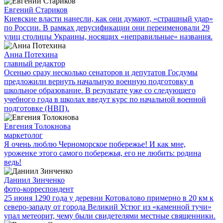
Евгений Стариков
Киевские власти нанесли, как они думают, «страшный удар»
по России. В рамках дерусификации они переименовали 29
улиц столицы Украины, носящих «неправильные» названия.
Анна Потехина
главный редактор
Осенью сразу несколько сенаторов и депутатов Госдумы
предложили вернуть начальную военную подготовку в
школьное образование. В результате уже со следующего
учебного года в школах введут курс по начальной военной
подготовке (НВП).
Евгения Толокнова
маркетолог
Я очень люблю Черноморское побережье! И как мне,
уроженке этого самого побережья, его не любить: родина
ведь!
Даниил Зинченко
фото-корреспондент
25 июня 1290 года у деревни Котовалово примерно в 20 км к
северо-западу от города Великий Устюг из «каменной тучи»
упал метеорит, чему были свидетелями местные священники.