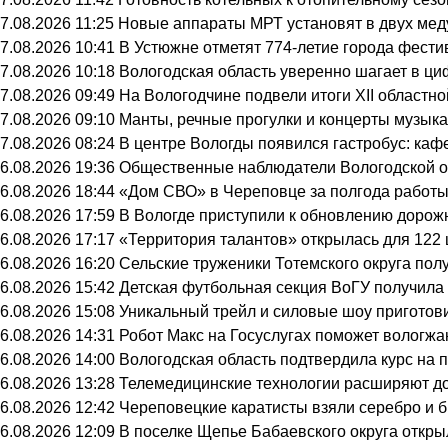
7.08.2026 11:25
Новые аппараты МРТ установят в двух мед
7.08.2026 10:41
В Устюжне отметят 774-летие города фести
7.08.2026 10:18
Вологодская область уверенно шагает в ц
7.08.2026 09:49
На Вологодчине подвели итоги XII областн
7.08.2026 09:10
Манты, речные прогулки и концерты музыка
7.08.2026 08:24
В центре Вологды появился гастробус: каф
6.08.2026 19:36
Общественные наблюдатели Вологодской об
6.08.2026 18:44
«Дом СВО» в Череповце за полгода работы
6.08.2026 17:59
В Вологде приступили к обновлению дорож
6.08.2026 17:17
«Территория талантов» открылась для 122 
6.08.2026 16:20
Сельские труженики Тотемского округа пол
6.08.2026 15:42
Детская футбольная секция ВоГУ получил
6.08.2026 15:08
Уникальный трейл и силовые шоу приготов
6.08.2026 14:31
Робот Макс на Госуслугах поможет вологж
6.08.2026 14:00
Вологодская область подтвердила курс на
6.08.2026 13:28
Телемедицинские технологии расширяют до
6.08.2026 12:42
Череповецкие каратисты взяли серебро и б
6.08.2026 12:09
В поселке Щепье Бабаевского округа откр