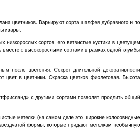
лана цветников. Варьируют сорта шалфея дубравного и по
льтивары.
х низкорослых сортов, его ветвистые кустики в цветущем
ь вместе с высокорослыми сортами в рамках одной клумбы
ным после цветения. Секрет длительной декоративности
т цвет в цветники. Окраска цветков фиолетовая. Высота
стфрисланд» с другими сортами позволят продлить общий
шистые метелки (на самом деле это широкие колосовидные
в звездчатой формы, которые придают метелкам необычную