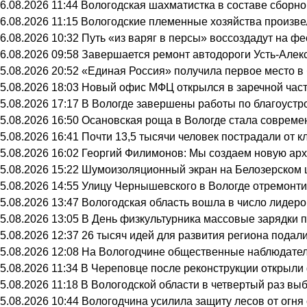
6.08.2026 11:44
Вологодская шахматистка в составе сборно
6.08.2026 11:15
Вологодские племенные хозяйства произвел
6.08.2026 10:32
Путь «из варяг в персы» воссоздадут на ф
6.08.2026 09:58
Завершается ремонт автодороги Усть-Алек
5.08.2026 20:52
«Единая Россия» получила первое место в
5.08.2026 18:03
Новый офис МФЦ открылся в заречной час
5.08.2026 17:17
В Вологде завершены работы по благоустр
5.08.2026 16:50
Осановская роща в Вологде стала совреме
5.08.2026 16:41
Почти 13,5 тысячи человек пострадали от к
5.08.2026 16:02
Георгий Филимонов: Мы создаем новую архи
5.08.2026 15:22
Шумоизоляционный экран на Белозерском ш
5.08.2026 14:55
Улицу Чернышевского в Вологде отремонти
5.08.2026 13:47
Вологодская область вошла в число лидеро
5.08.2026 13:05
В День физкультурника массовые зарядки 
5.08.2026 12:37
26 тысяч идей для развития региона подали
5.08.2026 12:08
На Вологодчине общественные наблюдател
5.08.2026 11:34
В Череповце после реконструкции открыли
5.08.2026 11:18
В Вологодской области в четвертый раз вы
5.08.2026 10:44
Вологодчина усилила защиту лесов от огня 