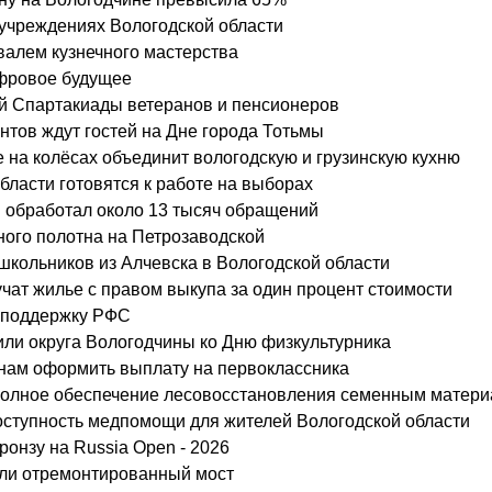
учреждениях Вологодской области
валем кузнечного мастерства
ифровое будущее
ой Спартакиады ветеранов и пенсионеров
нтов ждут гостей на Дне города Тотьмы
е на колёсах объединит вологодскую и грузинскую кухню
ласти готовятся к работе на выборах
 обработал около 13 тысяч обращений
ного полотна на Петрозаводской
школьников из Алчевска в Вологодской области
учат жилье с правом выкупа за один процент стоимости
а поддержку РФС
или округа Вологодчины ко Дню физкультурника
анам оформить выплату на первоклассника
 полное обеспечение лесовосстановления семенным матер
ступность медпомощи для жителей Вологодской области
ронзу на Russia Open - 2026
ыли отремонтированный мост