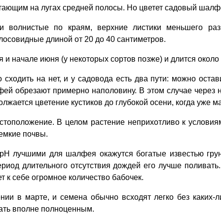
ающим на лугах средней полосы. Но цветет садовый шалфе
и волнистые по краям, верхние листики меньшего ра
лосовидные длиной от 20 до 40 сантиметров.
и начале июня (у некоторых сортов позже) и длится около
сходить на нет, и у садовода есть два пути: можно остав
ей обрезают примерно наполовину. В этом случае через н
лжается цветение кустиков до глубокой осени, когда уже ма
стоположение. В целом растение неприхотливо к условия
оемкие почвы.
рН лучшими для шалфея окажутся богатые известью грун
период длительного отсутствия дождей его лучше поливат
 к себе огромное количество бабочек.
ии в марте, и семена обычно всходят легко без каких-л
вать вполне полноценным.