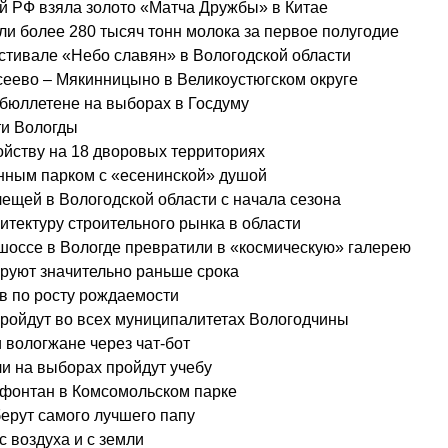
й РФ взяла золото «Матча Дружбы» в Китае
и более 280 тысяч тонн молока за первое полугодие
естивале «Небо славян» в Вологодской области
сеево – Мякинницыно в Великоустюгском округе
 бюллетене на выборах в Госдуму
ти Вологды
ойству на 18 дворовых территориях
нным парком с «есенинской» душой
лещей в Вологодской области с начала сезона
тектуру строительного рынка в области
оссе в Вологде превратили в «космическую» галерею
руют значительно раньше срока
в по росту рождаемости
пройдут во всех муниципалитетах Вологодчины
 вологжане через чат-бот
и на выборах пройдут учебу
 фонтан в Комсомольском парке
берут самого лучшего папу
с воздуха и с земли