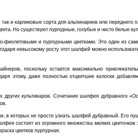
так и карликовые сорта для альпинариев или переднего п
вета. Но существуют пурпурные, голубые и чисто белые ку
о-фиолетовыми и пурпурными цветками. Это один из самы
агодаря невысокому росту этот шалфей можно использоват
йнеров, поскольку остается максимально привлекатель
даря этому, даже полностью отцветшие колоски добавляю
их других культиваров. Сочетания шалфея дубравного «О
ров.
, в которых не просто узнать шалфей дубравный. Его пу
шалфея состоят из огромного множества мелких цветочко
краска цветков пурпурная.