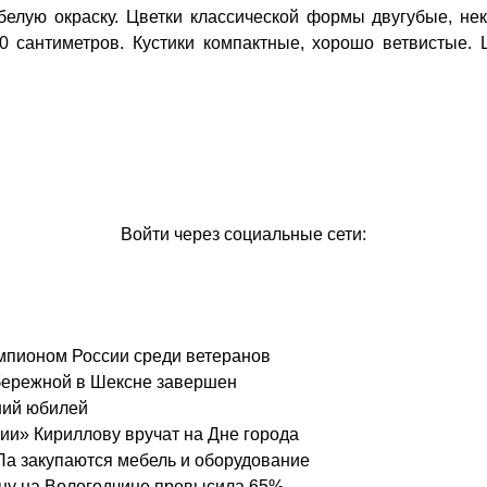
елую окраску. Цветки классической формы двугубые, нек
0 сантиметров. Кустики компактные, хорошо ветвистые. 
Войти через социальные сети:
чемпионом России среди ветеранов
бережной в Шексне завершен
ний юбилей
ии» Кириллову вручат на Дне города
Па закупаются мебель и оборудование
ону на Вологодчине превысила 65%