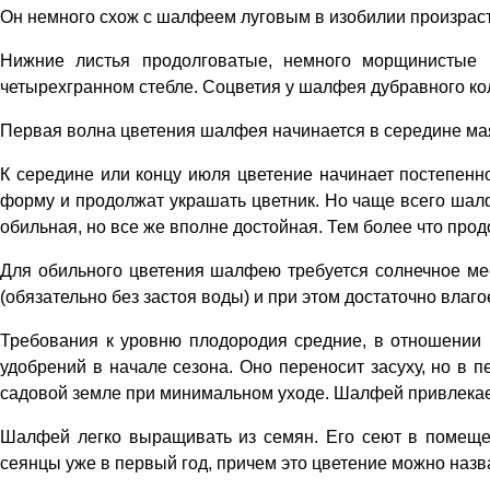
Он немного схож с шалфеем луговым в изобилии произраст
Нижние листья продолговатые, немного морщинистые 
четырехгранном стебле. Соцветия у шалфея дубравного ко
Первая волна цветения шалфея начинается в середине мая 
К середине или концу июля цветение начинает постепенно 
форму и продолжат украшать цветник. Но чаще всего шалф
обильная, но все же вполне достойная. Тем более что продо
Для обильного цветения шалфею требуется солнечное ме
(обязательно без застоя воды) и при этом достаточно влаг
Требования к уровню плодородия средние, в отношении 
удобрений в начале сезона. Оно переносит засуху, но в 
садовой земле при минимальном уходе. Шалфей привлекает
Шалфей легко выращивать из семян. Его сеют в помещен
сеянцы уже в первый год, причем это цветение можно наз