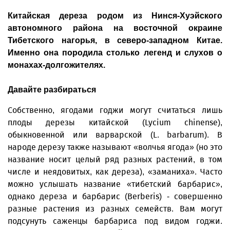
Китайская дереза родом из Нинся-Хуэйского
автономного района на восточной окраине
Тибетского нагорья, в северо-западном Китае.
Именно она породила столько легенд и слухов о
монахах-долгожителях.
Давайте разбираться
Собственно, ягодами годжи могут считаться лишь
плоды дерезы китайской (Lycium chinense),
обыкновенной или варварской (L. barbarum). В
народе дерезу также называют «волчья ягода» (но это
название носит целый ряд разных растений, в том
числе и неядовитых, как дереза), «заманиха». Часто
можно услышать название «тибетский барбарис»,
однако дереза и барбарис (Berberis) - совершенно
разные растения из разных семейств. Вам могут
подсунуть саженцы барбариса под видом годжи.