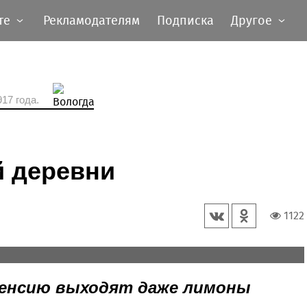
те
Рекламодателям
Подписка
Другое
17 года.
й деревни
вом уже около 30 лет. На прошедшем в сентябре
1122
е» именно они вместе с семьей Шиловских из
ителями в номинации «Лучшие пчеловоды».
 пенсию выходят даже лимоны