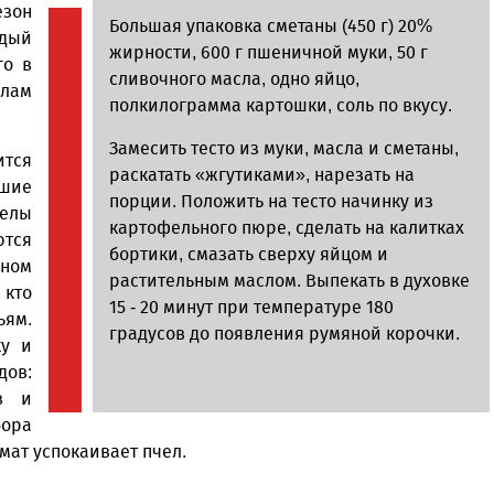
езон
Большая упаковка сметаны (450 г) 20%
ждый
жирности, 600 г пшеничной муки, 50 г
го в
сливочного масла, одно яйцо,
елам
полкилограмма картошки, соль по вкусу.
Замесить тесто из муки, масла и сметаны,
ится
раскатать «жгутиками», нарезать на
шие
порции. Положить на тесто начинку из
елы
картофельного пюре, сделать на калитках
ются
бортики, смазать сверху яйцом и
ном
растительным маслом. Выпекать в духовке
кто
15 - 20 минут при температуре 180
ям.
градусов до появления румяной корочки.
ку и
дов:
ов и
бора
омат успокаивает пчел.