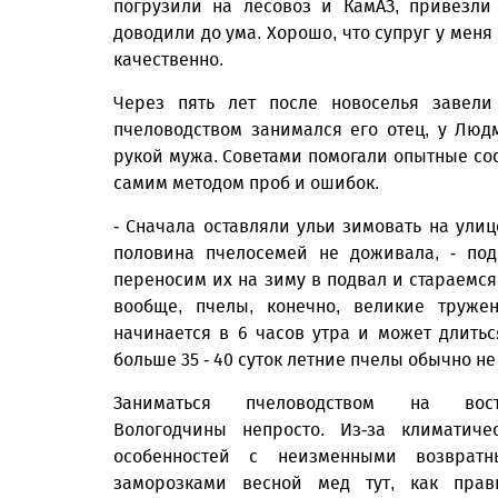
погрузили на лесовоз и КамАЗ, привезли
доводили до ума. Хорошо, что супруг у меня
качественно.
Через пять лет после новоселья завел
пчеловодством занимался его отец, у Людм
рукой мужа. Советами помогали опытные со
самим методом проб и ошибок.
- Сначала оставляли ульи зимовать на улиц
половина пчелосемей не доживала, - под
переносим их на зиму в подвал и стараемся
вообще, пчелы, конечно, великие труже
начинается в 6 часов утра и может длиться
больше 35 - 40 суток летние пчелы обычно не
Заниматься пчеловодством на вост
Вологодчины непросто. Из-за климатиче
особенностей с неизменными возвратн
заморозками весной мед тут, как прав