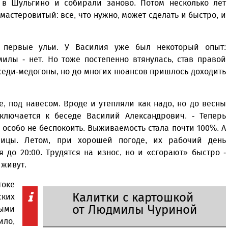
 в Шульгино и собирали заново. Потом несколько лет
 мастеровитый: все, что нужно, может сделать и быстро, и
и первые ульи. У Василия уже был некоторый опыт:
илы - нет. Но тоже постепенно втянулась, став правой
седи-медогоны, но до многих нюансов пришлось доходить
е, под навесом. Вроде и утепляли как надо, но до весны
ключается к беседе Василий Александрович. - Теперь
 особо не беспокоить. Выживаемость стала почти 100%. А
ницы. Летом, при хорошей погоде, их рабочий день
 до 20:00. Трудятся на износ, но и «сгорают» быстро -
 живут.
оке
Калитки с картошкой
ских
от Людмилы Чуриной
ыми
ило,