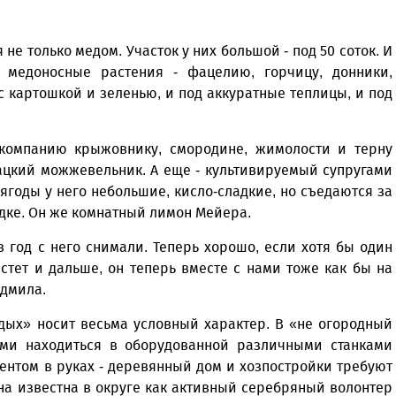
не только медом. Участок у них большой - под 50 соток. И
д медоносные растения - фацелию, горчицу, донники,
с картошкой и зеленью, и под аккуратные теплицы, и под
е компанию крыжовнику, смородине, жимолости и терну
ацкий можжевельник. А еще - культивируемый супругами
ягоды у него небольшие, кисло-сладкие, но съедаются за
дке. Он же комнатный лимон Мейера.
в год с него снимали. Теперь хорошо, если хотя бы один
стет и дальше, он теперь вместе с нами тоже как бы на
юдмила.
тдых» носит весьма условный характер. В «не огородный
ми находиться в оборудованной различными станками
ментом в руках - деревянный дом и хозпостройки требуют
на известна в округе как активный серебряный волонтер