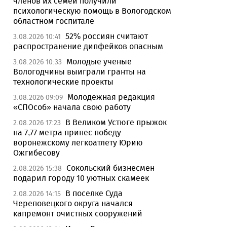
членов их семей получили
психологическую помощь в Вологодском
областном госпитале
52% россиян считают
3.08.2026 10:41
распространение дипфейков опасным
Молодые ученые
3.08.2026 10:33
Вологодчины выиграли гранты на
технологические проекты
Молодежная редакция
3.08.2026 09:09
«СПОсоб» начала свою работу
В Великом Устюге прыжок
2.08.2026 17:23
на 7,77 метра принес победу
воронежскому легкоатлету Юрию
Ожгибесову
Сокольский бизнесмен
2.08.2026 15:38
подарил городу 10 уютных скамеек
В поселке Суда
2.08.2026 14:15
Череповецкого округа начался
капремонт очистных сооружений