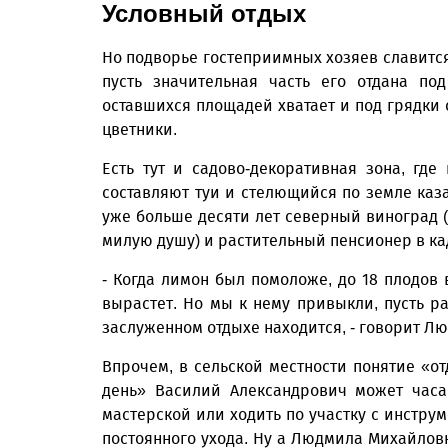
Условный отдых
Но подворье гостеприимных хозяев славится 
пусть значительная часть его отдана по
оставшихся площадей хватает и под грядки 
цветники.
Есть тут и садово-декоративная зона, гд
составляют туи и стелющийся по земле каз
уже больше десяти лет северный виноград (
милую душу) и растительный пенсионер в ка
- Когда лимон был помоложе, до 18 плодов 
вырастет. Но мы к нему привыкли, пусть ра
заслуженном отдыхе находится, - говорит Л
Впрочем, в сельской местности понятие «о
день» Василий Александрович может часа
мастерской или ходить по участку с инстру
постоянного ухода. Ну а Людмила Михайлов