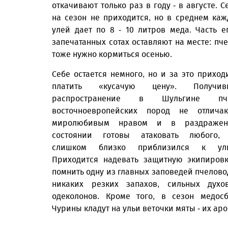
откачивают только раз в году - в августе. С
на сезон не приходится, но в среднем ка
улей дает по 8 - 10 литров меда. Часть е
запечатанных сотах оставляют на месте: пч
тоже нужно кормиться осенью.
Себе остается немного, но и за это приход
платить «кусачую цену». Получив
распространение в Шульгине пч
восточноевропейских пород не отлича
миролюбивым нравом и в раздражен
состоянии готовы атаковать любого, 
слишком близко приблизился к уль
Приходится надевать защитную экипиров
помнить одну из главных заповедей пчелово
никаких резких запахов, сильных дух
одеколонов. Кроме того, в сезон медос
Чурины кладут на ульи веточки мяты - их ар