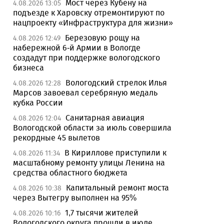
Мост через Кубену на
4.08.2026 13:05
подъезде к Харовску отремонтируют по
нацпроекту «Инфраструктура для жизни»
Березовую рощу на
4.08.2026 12:49
набережной 6-й Армии в Вологде
создадут при поддержке вологодского
бизнеса
Вологодский стрелок Илья
4.08.2026 12:28
Марсов завоевал серебряную медаль
кубка России
Санитарная авиация
4.08.2026 12:04
Вологодской области за июль совершила
рекордные 45 вылетов
В Кириллове приступили к
4.08.2026 11:34
масштабному ремонту улицы Ленина на
средства областного бюджета
Капитальный ремонт моста
4.08.2026 10:38
через Вытегру выполнен на 95%
1,7 тысячи жителей
4.08.2026 10:16
Вологодского округа прошли в июле