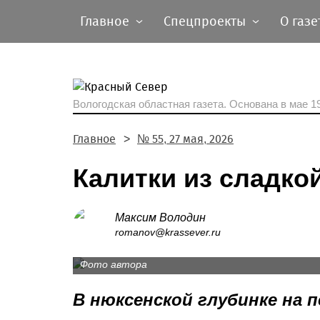
Главное
Спецпроекты
О газе
Вологодская областная газета.
Основана в мае 19
Главное
№ 55, 27 мая, 2026
Калитки из сладко
Василий и Людмила занимаются пчеловодст
Максим Володин
областном конкурсе «Ветеранское подворь
romanov@krassever.ru
Никольского округа были признаны побед
Фото автора
В нюксенской глубинке на