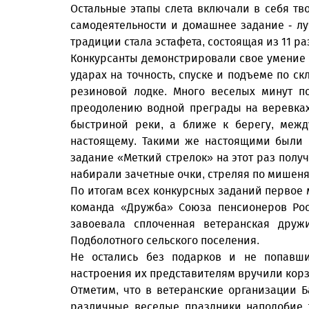
Остальные этапы слета включали в себя тв
самодеятельности и домашнее задание - л
традиции стала эстафета, состоящая из 11 р
Конкурсанты демонстрировали свое умение в
ударах на точность, спуске и подъеме по с
резиновой лодке. Много веселых минут п
преодолению водной преграды на веревках
быстриной реки, а ближе к берегу, межд
настоящему. Такими же настоящими были 
задание «Меткий стрелок» на этот раз полу
набирали зачетные очки, стреляя по мишеня
По итогам всех конкурсных заданий первое м
команда «Дружба» Союза пенсионеров Рос
завоевала сплоченная ветеранская друж
Подболотного сельского поселения.
Не остались без подарков и не попавш
настроения их представителям вручили корз
Отметим, что в ветеранские организации 
различные веселые праздники наподобие т