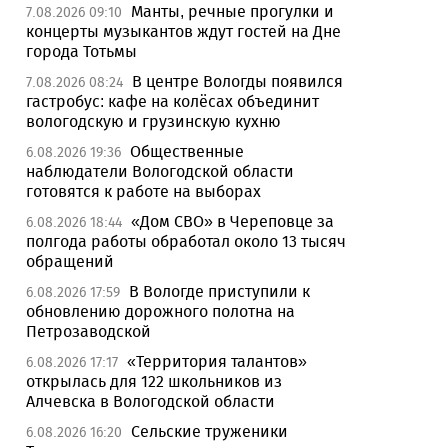
Манты, речные прогулки и
7.08.2026 09:10
концерты музыкантов ждут гостей на Дне
города Тотьмы
В центре Вологды появился
7.08.2026 08:24
гастробус: кафе на колёсах объединит
вологодскую и грузинскую кухню
Общественные
6.08.2026 19:36
наблюдатели Вологодской области
готовятся к работе на выборах
«Дом СВО» в Череповце за
6.08.2026 18:44
полгода работы обработал около 13 тысяч
обращений
В Вологде приступили к
6.08.2026 17:59
обновлению дорожного полотна на
Петрозаводской
«Территория талантов»
6.08.2026 17:17
открылась для 122 школьников из
Алчевска в Вологодской области
Сельские труженики
6.08.2026 16:20