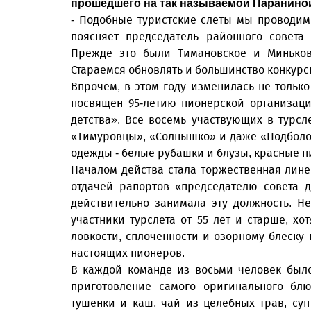
прошедшего на так называемой Параниной
- Подобные туристские слеты мы проводим 
поясняет председатель районного совета
Прежде это были Тимановское и Миньковс
Стараемся обновлять и большинство конкурсн
Впрочем, в этом году изменилась не только
посвящен 95-летию пионерской организац
детства». Все восемь участвующих в турс
«Тимуровцы», «Солнышко» и даже «Подболо
одежды - белые рубашки и блузы, красные пи
Началом действа стала торжественная лине
отдачей рапортов «председателю совета 
действительно занимала эту должность. Н
участники турслета от 55 лет и старше, хо
ловкости, сплоченности и озорному блеску
настоящих пионеров.
В каждой команде из восьми человек было
приготовление самого оригинального бл
тушенки и каш, чай из целебных трав, су