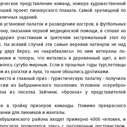
орческое представление команд, номера художественной
учший проект пионерского плаката. Самой зрелищной по
азличных заданий.
 установке палаток и разведении костров, в футбольных
клону, оказании первой медицинской помощи, в сплаве на
одарил участникам и зрителям экстремальный этап по
. На всякий случай эти самые веревки натянули не над
у двух берез, но «карабкались» по ним ветераны по-
ножи и топоры, что метались в деревянный щит, а вот
чилось сугубо мирным. Если в прошлые годы турслетовцы
м из рогатки и лука, то ныне обошлись дротиками.
есто и главный приз - туристическую палатку - получила
сии из Бабушкинского поселения. Условное «серебро»
ина из поселка Зайчики, «бронза» у представителей
ие в тройку призеров команды. Помимо прекрасного
инки для пикников и мангалы.
Бабушкинского района входят примерно 4000 человек, и
урслета проводятся здесь с регулярным постоянством.