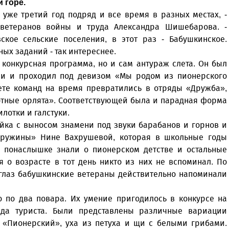
 горе.
уже третий год подряд и все время в разных местах, -
 ветеранов войны и труда Александра Шишебарова. -
кое сельские поселения, в этот раз - Бабушкинское.
ых заданий - так интереснее.
 конкурсная программа, но и сам антураж слета. Он был
ии и проходил под девизом «Мы родом из пионерского
лете команд на время превратились в отряды «Дружба»,
тные орлята». Соответствующей была и парадная форма
лотки и галстуки.
йка с выносом знамени под звуки барабанов и горнов и
дружины» Нине Вахрушевой, которая в школьные годы
е понаслышке знали о пионерском детстве и остальные
тя о возрасте в тот день никто из них не вспоминал. По
 глаз бабушкинские ветераны действительно напоминали
 по два повара. Их умение пригодилось в конкурсе на
юда туриста. Были представлены различные вариации
п «Пионерский», уха из петуха и щи с белыми грибами.