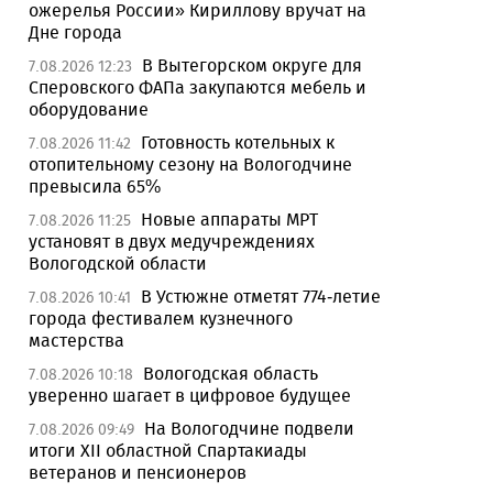
ожерелья России» Кириллову вручат на
Дне города
В Вытегорском округе для
7.08.2026 12:23
Сперовского ФАПа закупаются мебель и
оборудование
Готовность котельных к
7.08.2026 11:42
отопительному сезону на Вологодчине
превысила 65%
Новые аппараты МРТ
7.08.2026 11:25
установят в двух медучреждениях
Вологодской области
В Устюжне отметят 774-летие
7.08.2026 10:41
города фестивалем кузнечного
мастерства
Вологодская область
7.08.2026 10:18
уверенно шагает в цифровое будущее
На Вологодчине подвели
7.08.2026 09:49
итоги XII областной Спартакиады
ветеранов и пенсионеров