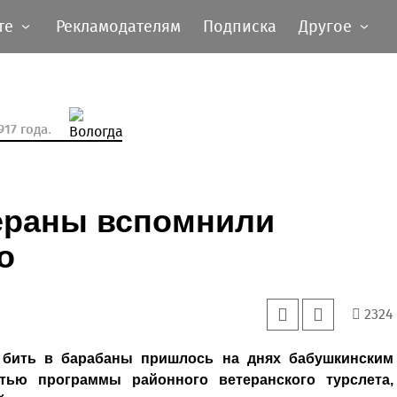
те
Рекламодателям
Подписка
Другое
17 года.
ераны вспомнили
о
2324
и бить в барабаны пришлось на днях бабушкинским
стью программы районного ветеранского турслета,