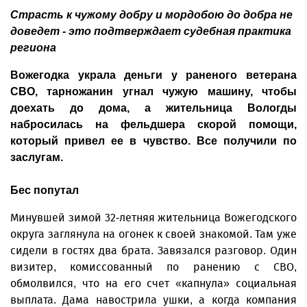
Страсть к чужому добру и мордобою до добра не
доведет - это подтверждает судебная практика
региона
Вожегодка украла деньги у раненого ветерана
СВО, тарножанин угнал чужую машину, чтобы
доехать до дома, а жительница Вологды
набросилась на фельдшера скорой помощи,
который привел ее в чувство. Все получили по
заслугам.
Бес попутал
Минувшей зимой 32-летняя жительница Вожегодского
округа заглянула на огонек к своей знакомой. Там уже
сидели в гостях два брата. Завязался разговор. Один
визитер, комиссованный по ранению с СВО,
обмолвился, что на его счет «капнула» социальная
выплата. Дама навострила ушки, а когда компания