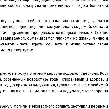
ный состав осматривали командиры, и не дай бог какой
му научила - сейчас этот опыт мне помогает, - делится
али последние недели - мы уже рвались домой, считали
ание с друзьями: прощаясь, многие даже плакали. Сейчас
озваниваемся, обмениваемся планами на жизнь. Лично я
музыкой - петь, играть, сочинять. И наша ротная песня
в моем репертуаре.
рмаков в роту почетного караула подошел идеально. Рост
), осознанный возраст (24 года), спортивный и здоровый
за год до призыва кадуйчанин, гуляя по Москве с любимой
 Вечного огня. Тогда он не мог и подумать, что вскоре на
 смену у Могилы Неизвестного солдата заступили первыми