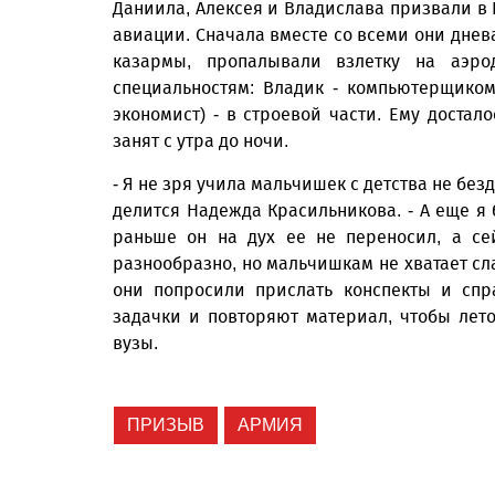
Даниила, Алексея и Владислава призвали в 
авиации. Сначала вместе со всеми они днев
казармы, пропалывали взлетку на аэр
специальностям: Владик - компьютерщиком
экономист) - в строевой части. Ему достал
занят с утра до ночи.
- Я не зря учила мальчишек с детства не безд
делится Надежда Красильникова. - А еще я 
раньше он на дух ее не переносил, а се
разнообразно, но мальчишкам не хватает сл
они попросили прислать конспекты и спр
задачки и повторяют материал, чтобы лето
вузы.
ПРИЗЫВ
АРМИЯ