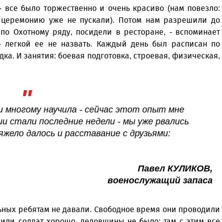
- все было торжественно и очень красиво (нам повезло:
а церемонию уже не пускали). Потом нам разрешили до
по Охотному ряду, посидели в ресторане, - вспоминает
- легкой ее не назвать. Каждый день был расписан по
дка. И занятия: боевая подготовка, строевая, физическая,
и многому научила - сейчас этот опыт мне
и стали последние недели - мы уже рвались
яжело далось и расставание с друзьями:
Павел КУЛИКОВ,
военослужащий запаса
ьных ребятам не давали. Свободное время они проводили
мили солдат хорошо, дедовщины не было: там с этим все