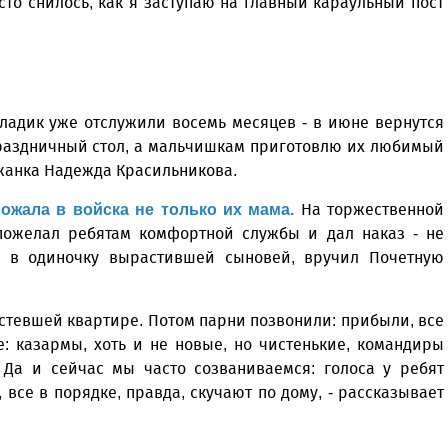
сто снилось, как я заступаю на главный караульный пост
Владик уже отслужили восемь месяцев - в июне вернутся
праздничный стол, а мальчишкам приготовлю их любимый
гжанка Надежда Красильникова.
На торжественной
ожала в войска не только их мама.
пожелал ребятам комфортной службы и дал наказ - не
, в одиночку вырастившей сыновей, вручил Почетную
устевшей квартире. Потом парни позвонили: прибыли, все
е: казармы, хоть и не новые, но чистенькие, командиры
 Да и сейчас мы часто созваниваемся: голоса у ребят
 все в порядке, правда, скучают по дому, - рассказывает