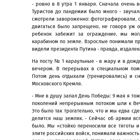
- ровно в 8 утра 1 января. Сначала очень 
Туристов до пандемии было много - звучала
смотрели завороженно: фотографировали, сн
двигаться было запрещено, не говоря уж о
ребенок забежит за ограждение, мы могл
карабином по земле. Взрослые понимали пр
видели президента Путина - правда, издалек
На посту № 1 караульные - в жару и в дождь
вечером. В перерывах в специальном пом
Потом день отдыхали (тренировались) и 
Московского Кремля.
- Мне в душу запал День Победы: 9 мая я то
поколений непрерывным потоком шли к Веч
Это было так трогательно, что и мы едва сд
делится наш земляк. - Сейчас об армии вс
было. Мы «стойко переносили все тяготы 
элите российских войск, понимали важность 