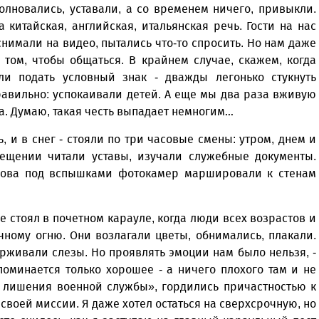
волновались, уставали, а со временем ничего, привыкли.
 китайская, английская, итальянская речь. Гости на нас
имали на видео, пытались что-то спросить. Но нам даже
 том, чтобы общаться. В крайнем случае, скажем, когда
и подать условный знак - дважды легонько стукнуть
авильно: успокаивали детей. А еще мы два раза вживую
а. Думаю, такая честь выпадает немногим…
, и в снег - стояли по три часовые смены: утром, днем и
ещении читали уставы, изучали служебные документы.
снова под вспышками фотокамер маршировали к стенам
же стоял в почетном карауле, когда люди всех возрастов и
ному огню. Они возлагали цветы, обнимались, плакали.
ерживали слезы. Но проявлять эмоции нам было нельзя, -
поминается только хорошее - а ничего плохого там и не
и лишения военной службы», гордились причастностью к
своей миссии. Я даже хотел остаться на сверхсрочную, но