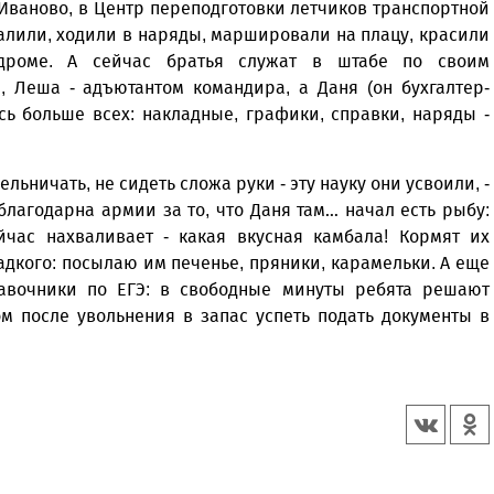
Иваново, в Центр переподготовки летчиков транспортной
алили, ходили в наряды, маршировали на плацу, красили
одроме. А сейчас братья служат в штабе по своим
, Леша - адъютантом командира, а Даня (он бухгалтер-
ось больше всех: накладные, графики, справки, наряды -
ельничать, не сидеть сложа руки - эту науку они усвоили, -
благодарна армии за то, что Даня там… начал есть рыбу:
йчас нахваливает - какая вкусная камбала! Кормят их
адкого: посылаю им печенье, пряники, карамельки. А еще
авочники по ЕГЭ: в свободные минуты ребята решают
м после увольнения в запас успеть подать документы в