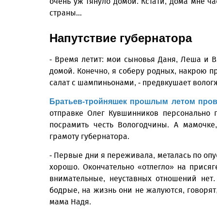
очень уж тянуло домой. Кстати, дома мне ча
страны…
Напутствие губернатора
- Время летит: мои сыновья Даня, Леша и 
домой. Конечно, я соберу родных, накрою 
салат с шампиньонами, - предвкушает воло
Братьев-тройняшек прошлым летом пров
отправке Олег Кувшинников персонально 
посрамить честь Вологодчины. А мамочке
грамоту губернатора.
- Первые дни я переживала, металась по оп
хорошо. Окончательно «отлегло» на присяг
внимательные, неуставных отношений нет.
бодрые, на жизнь они не жалуются, говорят,
мама Надя.