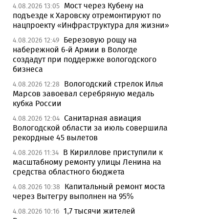
Мост через Кубену на
4.08.2026 13:05
подъезде к Харовску отремонтируют по
нацпроекту «Инфраструктура для жизни»
Березовую рощу на
4.08.2026 12:49
набережной 6-й Армии в Вологде
создадут при поддержке вологодского
бизнеса
Вологодский стрелок Илья
4.08.2026 12:28
Марсов завоевал серебряную медаль
кубка России
Санитарная авиация
4.08.2026 12:04
Вологодской области за июль совершила
рекордные 45 вылетов
В Кириллове приступили к
4.08.2026 11:34
масштабному ремонту улицы Ленина на
средства областного бюджета
Капитальный ремонт моста
4.08.2026 10:38
через Вытегру выполнен на 95%
1,7 тысячи жителей
4.08.2026 10:16