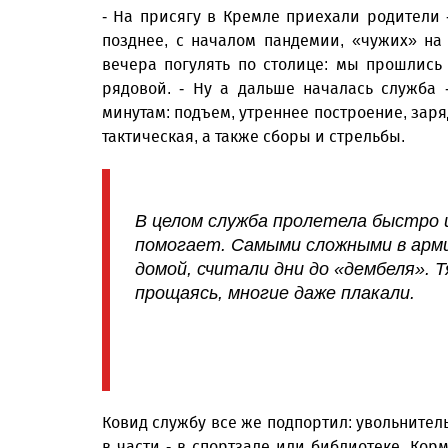
- На присягу в Кремле приехали родители 
позднее, с началом пандемии, «чужих» н
вечера погулять по столице: мы прошлись 
рядовой. - Ну а дальше началась служба 
минутам: подъем, утреннее построение, заря
тактическая, а также сборы и стрельбы.
В целом служба пролетела быстро 
помогает. Самыми сложными в арми
домой, считали дни до «дембеля». Т
прощаясь, многие даже плакали.
Ковид службу все же подпортил: увольнител
в части - в спортзале или библиотеке. Кор