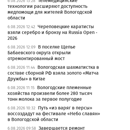
Телемедицинские
6.08.2026 13:28
технологии расширяют доступность
медпомощи для жителей Вологодской
области
Череповецкие каратисты
6.08.2026 12:42
взяли серебро и бронзу на Russia Open -
2026
В поселке Щепье
6.08.2026 12:09
Бабаевского округа открыли
отремонтированный мост
Вологодская шахматистка в
6.08.2026 11:44
составе сборной РФ взяла золото «Матча
Дружбы» в Китае
Вологодские племенные
6.08.2026 11:15
хозяйства произвели более 280 тысяч
тонн молока за первое полугодие
Путь «из варяг в персы»
6.08.2026 10:32
воссоздадут на фестивале «Небо славян»
в Вологодской области
Завершается ремонт
6.08.2026 09:58