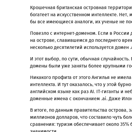
Крошечная британская островная территория 
богатеет на искусственном интеллекте. Нет,
бы все имеющиеся аналоги, их ученые не по
Повезло с интернет-доменом. Если в России дом
на острове, славившемся до последнего вр
несколько десятилетий используется домен .a
И этот выбор, по сути, обычная случайность
домены были уже заняты более крупными госу
Никакого профита от этого Ангилья не имела
интеллекта. И тут оказалось, что у этой бу
английском языке как раз AI. IT-гиганты и 
доменные имена с окончанием .ai. Даже Илон
В итоге, по данным правительства острова, з
миллионов долларов, что составило чуть бол
сравнения: туризм обеспечивает около 35% 
значимости.