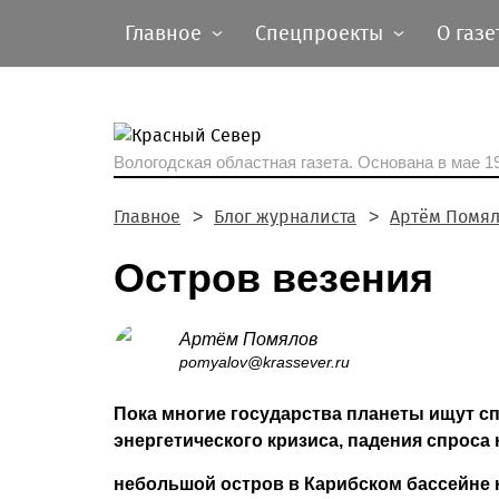
Главное
Спецпроекты
О газе
Вологодская областная газета.
Основана в мае 19
Главное
Блог журналиста
Артём Помя
Остров везения
Артём Помялов
pomyalov@krassever.ru
Пока многие государства планеты ищут с
энергетического кризиса, падения спроса
небольшой остров в Карибском бассейне н