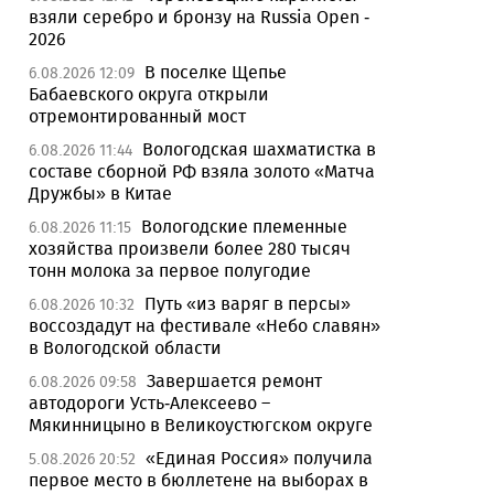
взяли серебро и бронзу на Russia Open -
2026
В поселке Щепье
6.08.2026 12:09
Бабаевского округа открыли
отремонтированный мост
Вологодская шахматистка в
6.08.2026 11:44
составе сборной РФ взяла золото «Матча
Дружбы» в Китае
Вологодские племенные
6.08.2026 11:15
хозяйства произвели более 280 тысяч
тонн молока за первое полугодие
Путь «из варяг в персы»
6.08.2026 10:32
воссоздадут на фестивале «Небо славян»
в Вологодской области
Завершается ремонт
6.08.2026 09:58
автодороги Усть-Алексеево –
Мякинницыно в Великоустюгском округе
«Единая Россия» получила
5.08.2026 20:52
первое место в бюллетене на выборах в