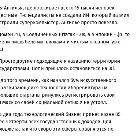
Ангилья, где проживает всего 15 тысяч человек,
 местные IT-специалисты не создали ИИ, который затмил
строили суперкомпьютер. Ангилье просто повезло.
ен .ru, в Соединенных Штатах - .us, а в Японии - .jp, то
емени лишь белыми пляжами и чистым океаном, уже
i.
. Просто другие подходящие к названию территории
дарствами. Вот и пришлось остановиться на .ai.
 до того времени, как начался бум искусственного
рно развивающейся технологии аббревиатура на
небольшие стартапы ринулись регистрировать свои
 Маск со своей социальной сетью X не устоял.
а два года технологический бизнес принес казне 85
ее четверти всех государственных доходов. Для
бюджета, так что скоро эти сферы сравняются по