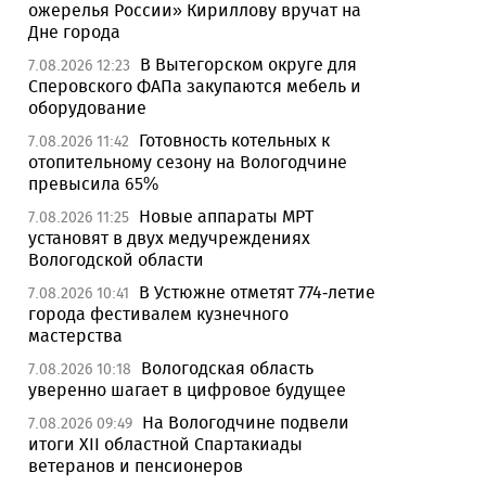
ожерелья России» Кириллову вручат на
Дне города
В Вытегорском округе для
7.08.2026 12:23
Сперовского ФАПа закупаются мебель и
оборудование
Готовность котельных к
7.08.2026 11:42
отопительному сезону на Вологодчине
превысила 65%
Новые аппараты МРТ
7.08.2026 11:25
установят в двух медучреждениях
Вологодской области
В Устюжне отметят 774-летие
7.08.2026 10:41
города фестивалем кузнечного
мастерства
Вологодская область
7.08.2026 10:18
уверенно шагает в цифровое будущее
На Вологодчине подвели
7.08.2026 09:49
итоги XII областной Спартакиады
ветеранов и пенсионеров