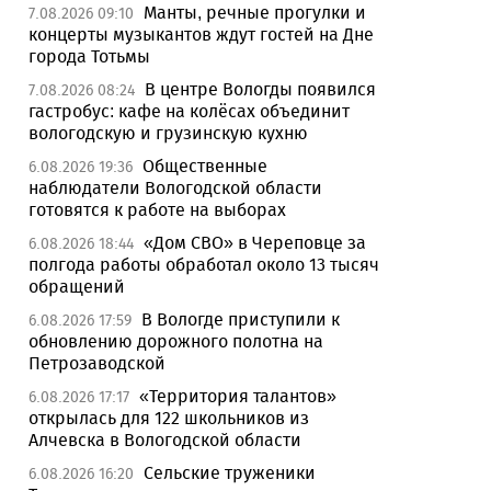
Манты, речные прогулки и
7.08.2026 09:10
концерты музыкантов ждут гостей на Дне
города Тотьмы
В центре Вологды появился
7.08.2026 08:24
гастробус: кафе на колёсах объединит
вологодскую и грузинскую кухню
Общественные
6.08.2026 19:36
наблюдатели Вологодской области
готовятся к работе на выборах
«Дом СВО» в Череповце за
6.08.2026 18:44
полгода работы обработал около 13 тысяч
обращений
В Вологде приступили к
6.08.2026 17:59
обновлению дорожного полотна на
Петрозаводской
«Территория талантов»
6.08.2026 17:17
открылась для 122 школьников из
Алчевска в Вологодской области
Сельские труженики
6.08.2026 16:20